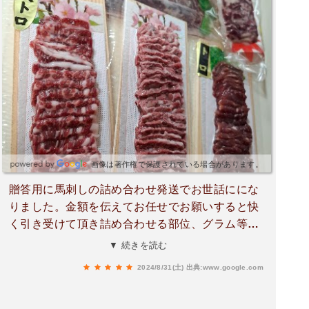
画像は著作権で保護されている場合があります。
贈答用に馬刺しの詰め合わせ発送でお世話ににな
りました。金額を伝えてお任せでお願いすると快
く引き受けて頂き詰め合わせる部位、グラム等説
明してくれました。店舗でヤマト運輸の送り状を
▼ 続きを読む
記入して発送の依頼をし当日中には発送手続きし
2024/8/31(土)
出典:www.google.com
て頂きスピード対応でした。