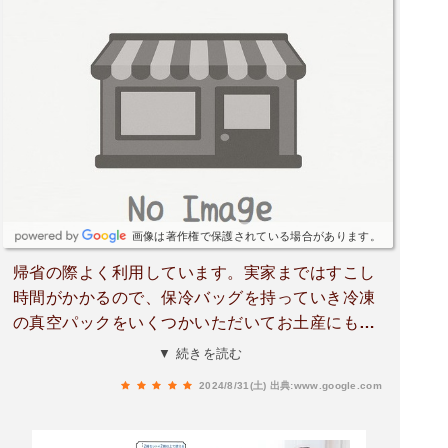
画像は著作権で保護されている場合があります。
帰省の際よく利用しています。実家まではすこし
時間がかかるので、保冷バッグを持っていき冷凍
の真空パックをいくつかいただいてお土産にもっ
ていきます。値段もお手頃だし、解凍後も冷凍し
▼ 続きを読む
ていたと思えないほどの美味しい馬刺しです。臭
2024/8/31(土)
出典:www.google.com
みも全くありません😉タテガミや霜降り馬刺しも
あるので気分に応じて選んでいます！また年末年
始やお盆は、立ち寄ろうと思っています。