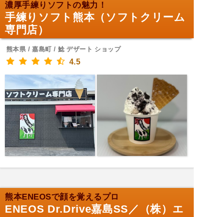
濃厚手練りソフトの魅力！
手練りソフト熊本（ソフトクリーム
専門店）
熊本県 / 嘉島町 / 鯰 デザート ショップ
4.5
熊本ENEOSで顔を覚えるプロ
ENEOS Dr.Drive嘉島SS／（株）エ