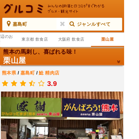
嘉島町
ジャンルすべて
周辺のお
東京都 飲食店
大阪府 飲食店
栗山屋
店
熊本の馬刺し、喜ばれる味！
栗山屋
熊本県
/
嘉島町
/
鯰
精肉店
.
3.9