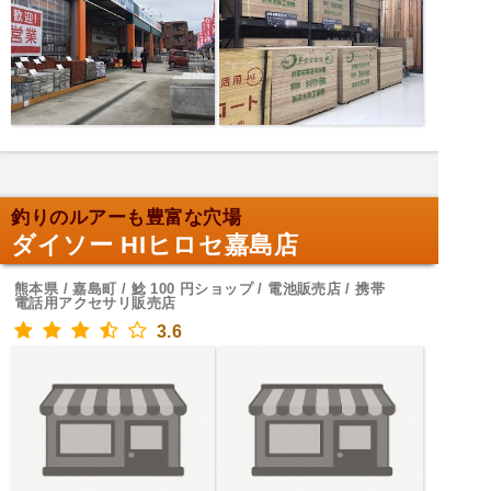
釣りのルアーも豊富な穴場
ダイソー HIヒロセ嘉島店
熊本県 / 嘉島町 / 鯰 100 円ショップ / 電池販売店 / 携帯
電話用アクセサリ販売店
3.6