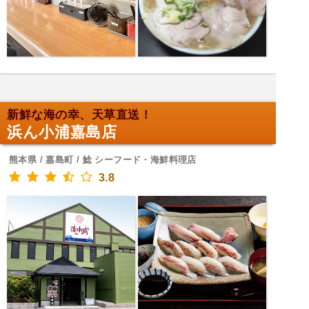
新鮮な海の幸、天草直送！
浜ん小浦嘉島店
熊本県 / 嘉島町 / 鯰 シーフード・海鮮料理店
3.8