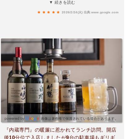
におひとり、座敷に1組でしたのですぐ入店でき
▼ 続きを読む
ました。もちろんカウンター席です。焼肉屋のカ
2026/2/24(火)
出典:www.google.com
ウンター席ってもっと世に広まればいいのにと思
います。本当にありがとうございます。ひとりで
も楽しく過ごせました。内蔵は分からない部位も
ありましたが、全部美味しかったです。タレはが
っつり系で好みの味でした。1000円くらいでこん
なに美味しい内蔵が昼から食べれるなんて…あり
がとうございますまた行きます。
画像は著作権で保護されている場合があります。
『内蔵専門』の暖簾に惹かれてランチ訪問。開店
後10分位で入店しましたが9台の駐車場もギリギ