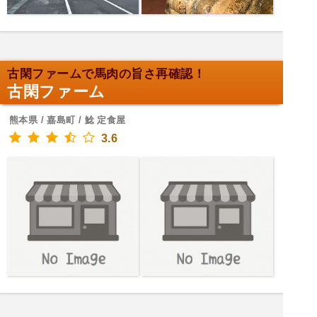
古閑ファームで馬肉の旨さ再確認！
古閑ファーム
熊本県 / 嘉島町 / 鯰 定食屋
3.6