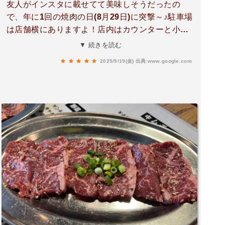
友人がインスタに載せてて美味しそうだったの
で、年に1回の焼肉の日(8月29日)に突撃～♪駐車場
は店舗横にありますよ！店内はカウンターと小上
がり座敷です！オーダーは好きなやつから！※ネ
▼ 続きを読む
ギ塩牛タン(@1080抜)※牛ハラミ(@880抜)すりお
2025/9/19(金)
出典:www.google.com
ろしニンニクももらって美味い！普段なら頼まな
いやつも！※コプチャン(小腸)(@580抜)※ガツ刺
し(@580抜)コリコリうま～♪※和牛カレー(@580
抜)全部美味しくて、ハイボールと米焼酎ロックで
ペロリ！ご馳走様でした(^^)