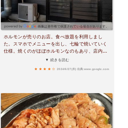
画像は著作権で保護されている場合があります。
ホルモンが売りのお店。食べ放題を利用しまし
た。スマホでメニューを出し、七輪で焼いていく
仕様。焼くのがほぼホルモンなのもあり、店内が
白むほど燃え盛るので氷を使って随時落ち着かせ
▼ 続きを読む
ます。友人に連れられて行ったのですが、普段い
2024/6/27(木)
出典:www.google.com
ただかない変わった部位が色々食べられてよかっ
たです。顎も鍛えられました。予約限定の鮎も美
味しかった。お値段に関してはあまり明るくない
ので何とも言えませんが、単品で頼んでじっくり
味わいに来るのも良いなと思いました。2023.08.2
0 18:00