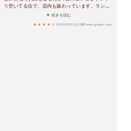
リ空いてる位で、店内も賑わっています。ランチ
メニューも色々有りますが、ここはやはり内蔵ミ
▼ 続きを読む
ックス定食50ｇ増量をオーダー！昔ながらのガス
2025/12/27(土)
出典:www.google.com
網で焼くスタイルですが、個々に排煙ダクトがあ
るのでそこまで煙まみれにはならないです(^_^;)
さて、肝心のお肉ですが…テッチャン、ノド、
レバー他、ホルモンは臭みも無く、歯切れも良く
美味しいですね～ ご飯も一杯迄お代わり出来ま
すが、その前に十分お腹も膨れました。この値
段、この内容なら十分ですね～次回はホルモン以
外のお肉も食べてみたいですね。お勧めです!