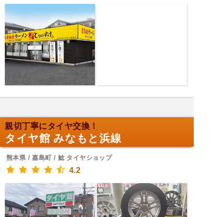
親切丁寧にタイヤ交換！
タイヤ館 みなもと浜線
熊本県 / 嘉島町 / 鯰 タイヤショップ
4.2