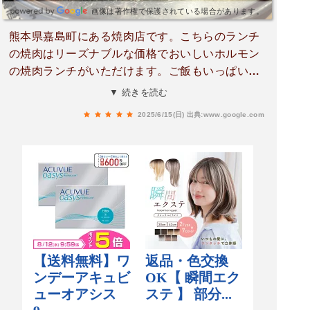
画像は著作権で保護されている場合があります。
熊本県嘉島町にある焼肉店です。こちらのランチ
の焼肉はリーズナブルな価格でおいしいホルモン
の焼肉ランチがいただけます。ご飯もいっぱいま
でなら無料でおかわりが可能です。テーブルも目
▼ 続きを読む
の前で自分で焼くスタイルです。タレもいろいろ
2025/6/15(日)
出典:www.google.com
な種類があります。ご飯が進むおいしい焼肉ラン
チがいただけます。