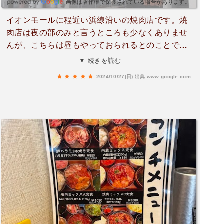
画像は著作権で保護されている場合があります。
イオンモールに程近い浜線沿いの焼肉店です。焼
肉店は夜の部のみと言うところも少なくありませ
んが、こちらは昼もやっておられるとのことで、
ランチで訪問。内臓専門の暖簾が掲げられていま
▼ 続きを読む
すが、特にホルモン専門店という訳では無いよう
2024/10/27(日)
出典:www.google.com
です。ランチは1,000円前後からとリーズナブルな
価格設定。ただメニューは税込表示だとありがた
いですね。内臓5種ミックスのBランチを頂きまし
た。多様なホルモン肉の食べ比べが楽しめ、また
ご飯お代わり自由、更にサラダ、ワカメスープ、
キムチに加え牛すじ煮込みまで添えられる小鉢群
と満腹満足のランチでした。他のランチメニュー
も中々にコスパが良く、接客も丁寧と通いたくな
る良いお店でした。店内はカウンター5席、小上
がりのテーブル席が6卓24席と計30席程ありまし
た。カウンター席もあるので一人でも利用しやす
いかと思います。駐車場は店舗隣に砂利敷きのス