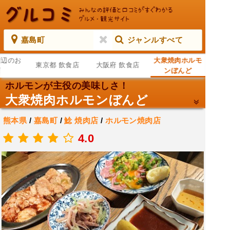
嘉島町
ジャンルすべて
周辺のお
大衆焼肉ホルモ
東京都 飲食店
大阪府 飲食店
店
ンぼんど
ホルモンが主役の美味しさ！
大衆焼肉ホルモンぼんど
熊本県
/
嘉島町
/
鯰
焼肉店
/
ホルモン焼肉店
.
4.0