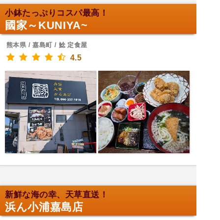
小鉢たっぷりコスパ最高！
國家～KUNIYA~
熊本県 / 嘉島町 / 鯰 定食屋
4.5
新鮮な海の幸、天草直送！
浜ん小浦嘉島店