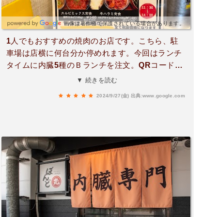
ペースがあり、詰めれば8台程度駐車可能です。
画像は著作権で保護されている場合があります。
1人でもおすすめの焼肉のお店です。こちら、駐
車場は店横に何台分か停めれます。今回はランチ
タイムに内臓5種のＢランチを注文。QRコードか
ら注文できて、一人用のカウンターがあってと、
▼ 続きを読む
結構おひとり様でも快適でいいですね。お肉もホ
2024/9/27(金)
出典:www.google.com
ルモンなんで腹に溜まって良い感じです。次回は
ちょい足しで色々頼んでみようかと思います。美
味しかったです。また伺います。