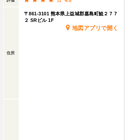
4.0
評価
〒861-3101 熊本県上益城郡嘉島町鯰２７７
２ SRビル 1F
地図アプリで開く
住所