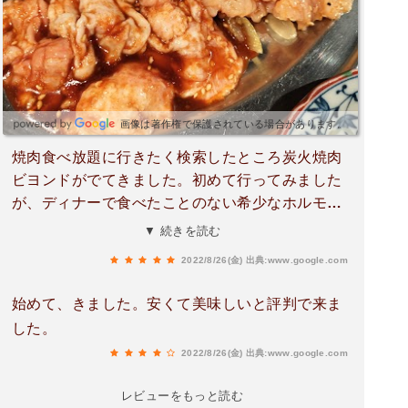
画像は著作権で保護されている場合があります。
焼肉食べ放題に行きたく検索したところ炭火焼肉
ビヨンドがでてきました。初めて行ってみました
が、ディナーで食べたことのない希少なホルモン
がたくさん！知らないホルモンが多種食べ放題で
▼ 続きを読む
とても楽しく美味しく食べれました！もうすでに
2022/8/26(金)
出典:www.google.com
行きたい。
始めて、きました。安くて美味しいと評判で来ま
した。
2022/8/26(金)
出典:www.google.com
レビューをもっと読む