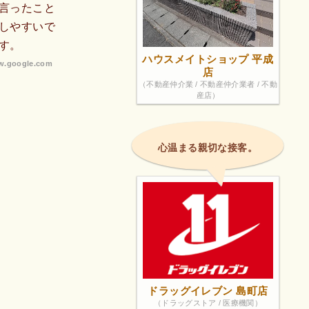
言ったこと
しやすいで
す。
ハウスメイトショップ 平成
.google.com
店
（不動産仲介業 / 不動産仲介業者 / 不動
産店）
心温まる親切な接客。
ドラッグイレブン 島町店
（ドラッグストア / 医療機関）