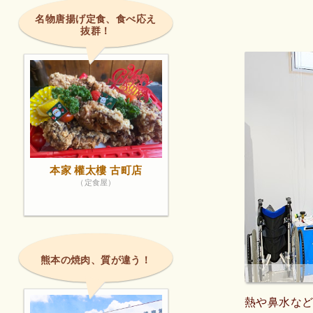
思います😃
名物唐揚げ定食、食べ応え
抜群！
本家 權太樓 古町店
（定食屋）
熊本の焼肉、質が違う！
熱や鼻水な