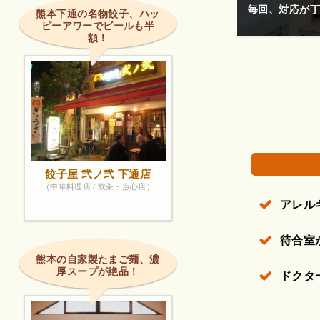
毎回、対応が丁
熊本下通の名物餃子、ハッ
ピーアワーでビールも半
額！
権で保護されている場合があります。
餃子屋 弐ノ弐 下通店
（中華料理店 / 飲茶・点心店）
アレル
待合室
熊本の自家製たまご麺、濃
厚スープが絶品！
ドクタ