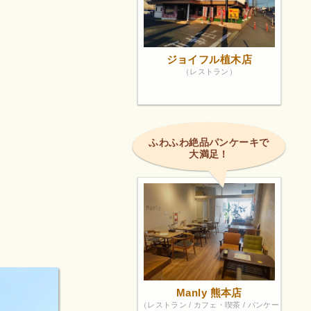
ジョイフル植木店
（レストラン）
ふわふわ絶品パンケーキで
大満足！
Manly 熊本店
（レストラン / カフェ・喫茶 / パンケー