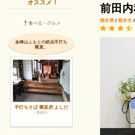
オススメ！
前田内
熊本県
/
熊本市
食べる・グルメ
金峰山ふもとの絶品手打ち
蕎麦。
手打ちそば 蕎楽房 よしだ
（蕎麦店）