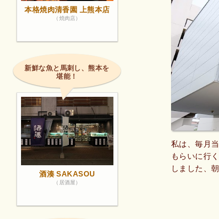
本格焼肉清香園 上熊本店
（焼肉店）
新鮮な魚と馬刺し、熊本を
堪能！
私は、毎月
もらいに行
しました、朝
酒湊 SAKASOU
に有り難うご
（居酒屋）
の左側ですよ
診できます
よ、実感しま