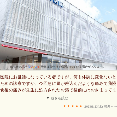
画像は著作権で保護されている場合があります。
当医院にお世話になっている者ですが、何も体調に変化ないと
くための診察ですが、今回急に胃が差込んだような痛みで我慢
食後の痛みが先生に処方されたお薬で昼前にはおさまってま
ざいました😁当医院は、白山通りを電車通りから入り200〜3
▼ 続きを読む
😃院長先生や看護師さん皆んな優しく、感染対策も充分さ
出典:www
2023/8/23(水)
前述のような緊急事態でもかかりつけ医を持っておいたほ
した😄😄かかりつけ医のない方は、良く考えて早目に持た