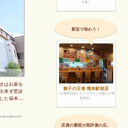
キ屋）
駅近で味わう！
きはお薬を
餃子の王将 熊本駅前店
出来ず受診
（中華料理店 / テイクアウト可能な中華
した😃本当
料理店）
00mほど
れ安心して受
.google.com
うが良いです
店員の愛想が高評価の店。
れると良いと