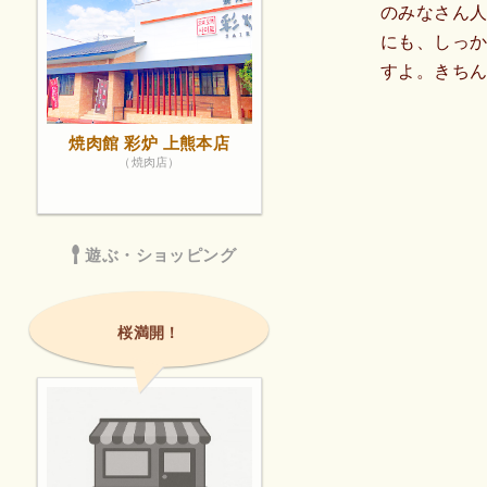
のみなさん
にも、しっ
すよ。きち
焼肉館 彩炉 上熊本店
（焼肉店）
遊ぶ・ショッピング
桜満開！