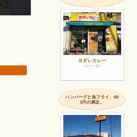
体調が優れなかったので診て頂きました。
画像は著作権で
ヨダレカレー
（カレー店）
ハンバーグと魚フライ、60
3円の満足。