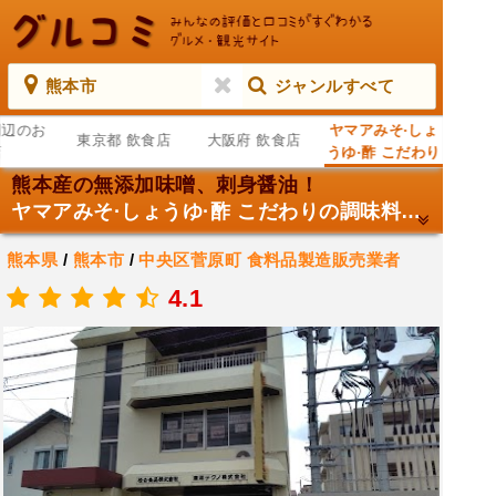
熊本市
ジャンルすべて
周辺のお
ヤマアみそ·しょ
東京都 飲食店
大阪府 飲食店
店
うゆ·酢 こだわり
の調味料が買え
熊本産の無添加味噌、刺身醤油！
る 松合食品
ヤマアみそ·しょうゆ·酢 こだわりの調味料が買える 松合食品（株） 熊本営業所 くまもと直売所
（株） 熊本営業
所 くまもと直売
熊本県
/
熊本市
/
中央区菅原町
食料品製造販売業者
所
.
4.1