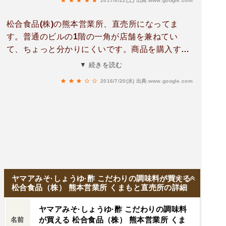
2017/4/22(土)
出典:www.google.com
松合食品(株)の熊本営業所、直売所になってま
す。普通のビルの1階の一角が店舗を兼ねてい
て、ちょっと分かりにくいです。商品を購入する
時はこのビルの入り口にインターホンがあります
▼ 続きを読む
から、これを使ってその旨伝えると、従業員の方
2016/7/20(水)
出典:www.google.com
が2階から降りて来られて対応してくださいま
す。スーパーや小売店で販売されている値段より
少しお安く設定されているので、お得です。
ヤマアみそ·しょうゆ·酢 こだわりの調味料が買える
2025/8/23
松合食品（株） 熊本営業所 くまもと直売所の詳細
ヤマアみそ·しょうゆ·酢 こだわりの調味料
が買える 松合食品（株） 熊本営業所 くま
名前