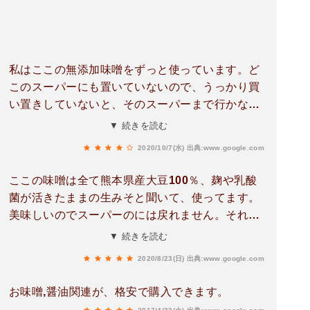
私はここの無添加味噌をずっと使っています。ど
このスーパーにも置いていないので、うっかり買
い置きしていないと、そのスーパーまで行かなけ
ればいけません。この直売所も気にはなっていま
▼ 続きを読む
したが、場所が分かりづらくやっと見つけまし
2020/10/7(水)
出典:www.google.com
た。やっぱり美味しい。ここの味噌がお気に入り
です。
ここの味噌は全て熊本県産大豆100％、麹や乳酸
菌が活きたままの生みそと聞いて、使ってます。
美味しいのでスーパーのには戻れません。それ以
来、醤油も農薬不使用の九州丸大豆醤油を使いだ
▼ 続きを読む
して家族のお気に入りになりました。無農薬玄米
2020/8/23(日)
出典:www.google.com
で作った玄米酢は梅ジュース作りに。肌の調子が
とてもよいです。直売所価格もグッド！！
お味噌,醤油関連が、格安で購入できます。