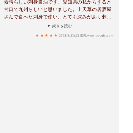
素晴らしい刺身醤油です。愛知県の私からすると
甘口で九州らしいと思いました。上天草の居酒屋
さんで食べた刺身で使い、とても深みがあり刺身
を引き立ててくれたので欲しくなりました。しか
▼ 続きを読む
し、天草市や熊本市のコンビニ、スーパーなどで
2023/8/23(水)
出典:www.google.com
見当たらなかったのでココに行きました。おかげ
さまで愛知県ではお取り寄せでしか手に入らない
山ア醤油を機内手荷物で持って帰れました。女将
さん？に丁寧に対応をして頂きスムーズに買えま
した。ありがとうございました。