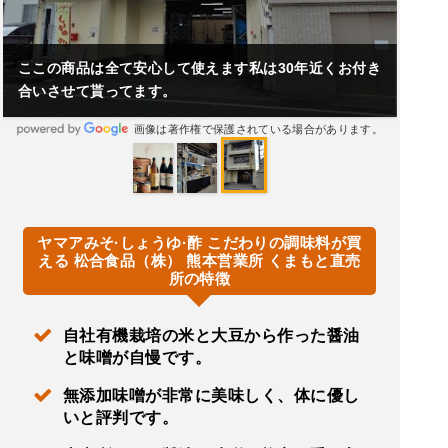
ここの商品は全て安心して使えます私は30年近くお付き
合いさせて貰ってます。
画像は著作権で保護されている場合があります。
ヤマアみそ·しょうゆ·酢 こだわりの調味料が買
える 松合食品（株） 熊本営業所 くまもと直売
所の特徴
自社有機栽培の米と大豆から作った醤油
と味噌が自慢です。
無添加味噌が非常に美味しく、体に優し
いと評判です。