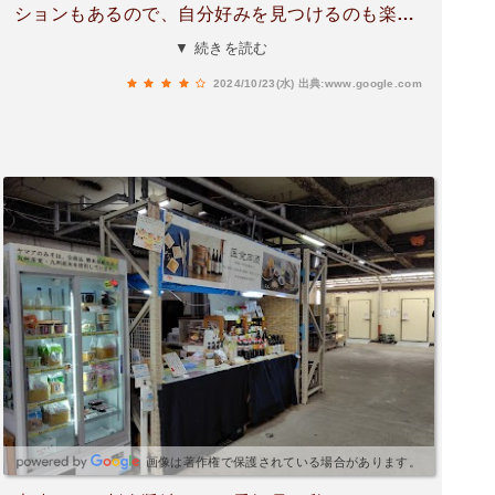
ションもあるので、自分好みを見つけるのも楽し
いと思います。『松合便り』というのを定期的に
▼ 続きを読む
発行されていて、美文字に感動しました。
2024/10/23(水)
出典:www.google.com
画像は著作権で保護されている場合があります。