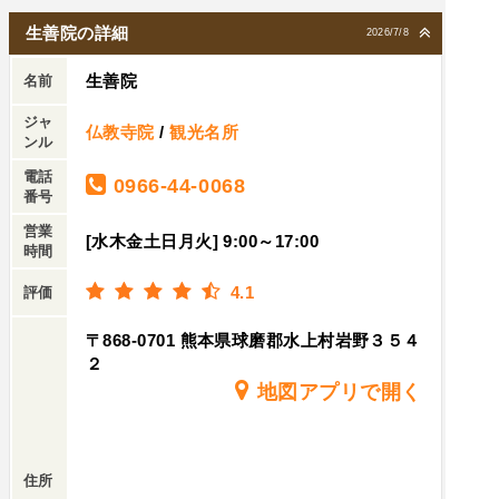
生善院の詳細
2026/7/8
生善院
名前
ジャ
仏教寺院
/
観光名所
ンル
電話
0966-44-0068
番号
営業
[水木金土日月火] 9:00～17:00
時間
4.1
評価
〒868-0701 熊本県球磨郡水上村岩野３５４
２
地図アプリで開く
住所