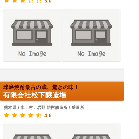
3.0
球磨焼酎最古の蔵、驚きの味！
有限会社松下醸造場
熊本県 / 水上村 / 岩野 焼酎醸造所 / 醸造所
4.6