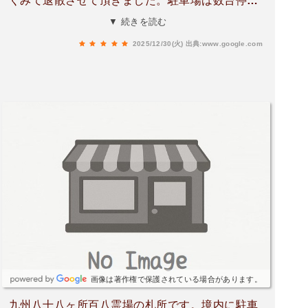
くみて退散させて頂きました。駐車場は数台停め
れるほどの広さはあります。案内看板あります。
▼ 続きを読む
2025/12/30(火)
出典:www.google.com
画像は著作権で保護されている場合があります。
九州八十八ヶ所百八霊場の札所です。境内に駐車