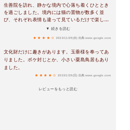
生善院を訪れ、静かな境内で心落ち着くひととき
を過ごしました。境内には猫の置物が数多く並
び、それぞれ表情も違って見ているだけで楽しい
気持ちになりました。やさしい雰囲気に包まれな
▼ 続きを読む
がら手を合わせ、旅の安全と健康を祈願。球磨の
2023/11/29(水)
出典:www.google.com
自然と穏やかな空気に癒やされ、思い出深い御朱
印旅となりました。
文化財だけに趣きがあります。玉垂様を奉ってあ
りました。ボケ封じとか、小さい粟島鳥居もあり
ました。
2023/1/29(日)
出典:www.google.com
レビューをもっと読む