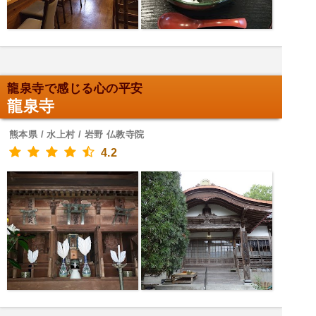
龍泉寺で感じる心の平安
龍泉寺
熊本県 / 水上村 / 岩野 仏教寺院
4.2