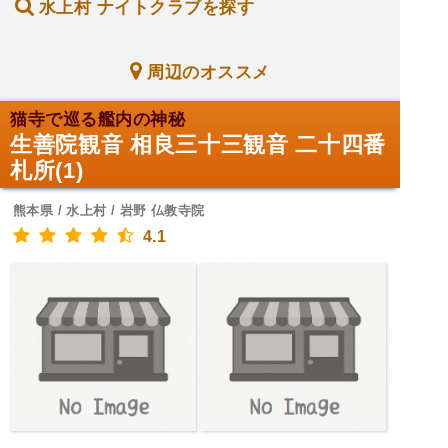
水上村 ナイトクラブを探す
周辺のオススメ
猫寺で巡る艦内の神秘
生善院観音 相良三十三観音 二十四番
札所(1)
熊本県 / 水上村 / 岩野 仏教寺院
4.1