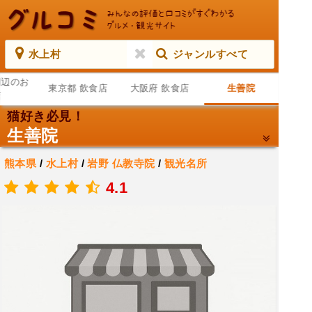
水上村
ジャンルすべて
周辺のお
東京都 飲食店
大阪府 飲食店
生善院
店
猫好き必見！
生善院
熊本県
/
水上村
/
岩野
仏教寺院
/
観光名所
.
4.1