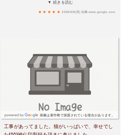
た。この度、私はこの素晴らしい行事に参加いた
▼ 続きを読む
しました。現地では偶然居合わせた他の参拝客の
2026/6/8(月)
出典:www.google.com
方々と共に、寺院の皆様から大変温かいおもてな
しをいただき、深く感銘を受けました。
画像は著作権で保護されている場合があります。
工事があってました。猫がいっぱいで、幸せでし
た(^^)神仏印影録を頂きに参りました。