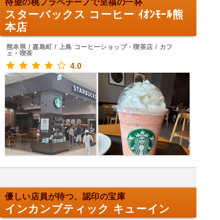
待望の桃フラペチーノで至福の一杯
スターバックス コーヒー ｲｵﾝﾓｰﾙ熊
本店
熊本県 / 嘉島町 / 上島 コーヒーショップ・喫茶店 / カフ
ェ・喫茶
4.0
優しい店員が待つ、認印の宝庫
インカンブティック キューイン