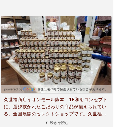
画像は著作権で保護されている場合があります。
久世福商店イオンモール熊本 1F和をコンセプト
に、選び抜かれたこだわりの商品が揃えられてい
る、全国展開のセレクトショップです。久世福商
店オリジナルの品も数多くあり「万能だし」や
▼ 続きを読む