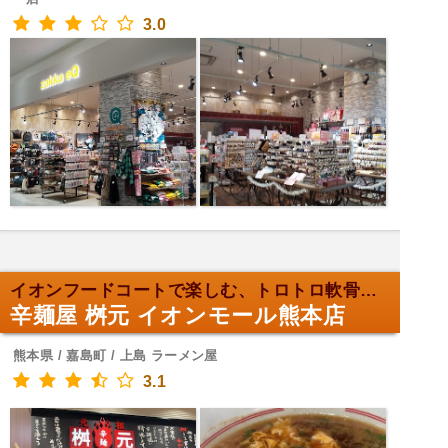
3.0
イオンフードコートで楽しむ、トロトロ軟骨の辛麺
辛麺屋 桝元 イオンモール熊本店
熊本県 / 嘉島町 / 上島 ラーメン屋
3.1