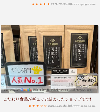
「カップ麺」最近では「あんバター」なども人気
2022/2/9(水)
出典:www.google.com
です。今回は、乾燥した時期に飲みたくなる「は
ちみつレモン茶」と「日光かんそう湯葉」を購入
してきました。「はちみつレモン茶」は、レモン
が細かく刻んであり、はちみつの濃度がちょうど
良く、優しく喉を潤してくれる感じもして、凄く
おいしいです。レモンの他に、グレープフルーツ
もありました。「日光のかんそう湯葉」は、お吸
い物やお味噌汁に入れたり、お野菜と一緒にお浸
しにして食べようと思います。
画像は著作権で保護されている場合があります。
こだわり食品がギュッと詰まったショップです❗️
2021/10/28(木)
出典:www.google.com