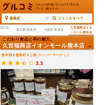
嘉島町
ジャンルすべて
周辺のお
久世福商店イオ
東京都 飲食店
大阪府 飲食店
店
ンモール熊本店
こだわり食品と和の魅力。
久世福商店イオンモール熊本店
熊本県
/
嘉島町
/
上島
スーパーマーケット
.
3.3