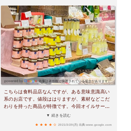
画像は著作権で保護されている場合があります。
こちらは食料品店なんですが、ある意味意識高い
系のお店です。値段ははりますが、素材などこだ
わりを持った商品が特徴です。今回オイルサーデ
ィンと鯨の大和煮を購入しましたが、ワンランク
▼ 続きを読む
上の味ですね。僕はあまり料理しないんですが、
2021/3/29(月)
出典:www.google.com
商品見ててこれであれ作ってみようかなとか、こ