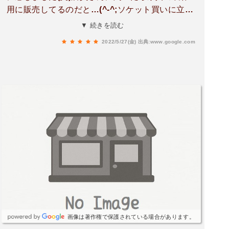
用に販売してるのだと…(^-^;ソケット買いに立ち
寄ったのですが､在庫がなかった。アンティークな
▼ 続きを読む
時計に目を奪われ壁掛け時計を買いました。店員
2022/5/27(金)
出典:www.google.com
さんの感じも良い。又、立ち寄りたいお店です。
画像は著作権で保護されている場合があります。