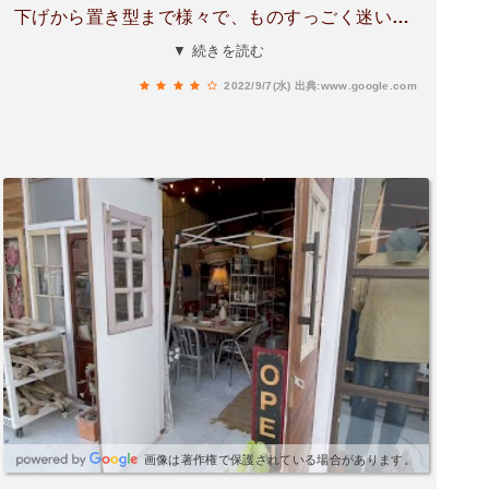
下げから置き型まで様々で、ものすっごく迷いま
すね！見てるだけでも飽きない雑貨屋さんでした
▼ 続きを読む
🎵
2022/9/7(水)
出典:www.google.com
画像は著作権で保護されている場合があります。