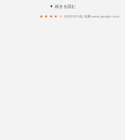
ればまた絶対にいきたいお店です。近場に住んで
▼ 続きを読む
いればお金をためて買い集めたいです。服が欲し
2025/5/7(水)
出典:www.google.com
かったですがもう少し手が届く値段だと星５でし
た。