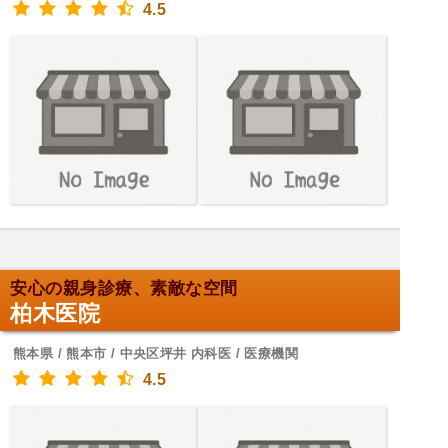
4.5
安心の親身診療、素敵な空間
柏木医院
熊本県 / 熊本市 / 中央区坪井 内科医 / 医療機関
4.5