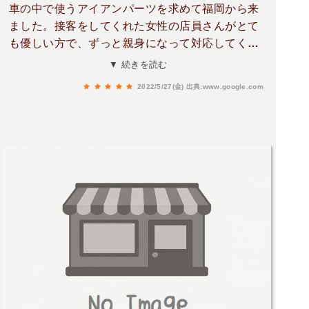
車の中で使うアイアンパーツを求めて福岡から来
ました。接客をしてくれた女性の店員さんがとて
も優しい方で、ずっと親身になって対応してくれ
て本当に助かりました！(^人^)外観や店内の雰囲
▼ 続きを読む
気、品揃えも含めて全部がハイセンスで素敵なお
2022/5/27(金)
出典:www.google.com
店です！車のDIYが完成して、また熊本に行く時
には必ず立ち寄りたいと思います！