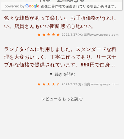
画像は著作権で保護されている場合があります。
色々な雑貨があって楽しい。お手頃価格がうれし
い。店員さんもいい距離感で心地いい。
2022/4/27(水)
出典:www.google.com
ランチタイムに利用しました。スタンダードな料
理を大変おいしく、丁寧に作ってあり、リーズナ
ブルな価格で提供されています。990円で白身魚
のフライにスープとライス、充実のデザートかド
▼ 続きを読む
リンクが付いています。安定感あり。お客さんも
2021/9/27(月)
出典:www.google.com
多いです。是非リピ。夜も行きたい！
レビューをもっと読む