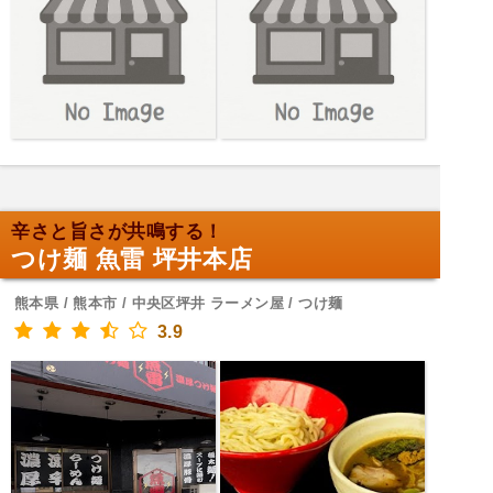
辛さと旨さが共鳴する！
つけ麺 魚雷 坪井本店
熊本県 / 熊本市 / 中央区坪井 ラーメン屋 / つけ麺
3.9