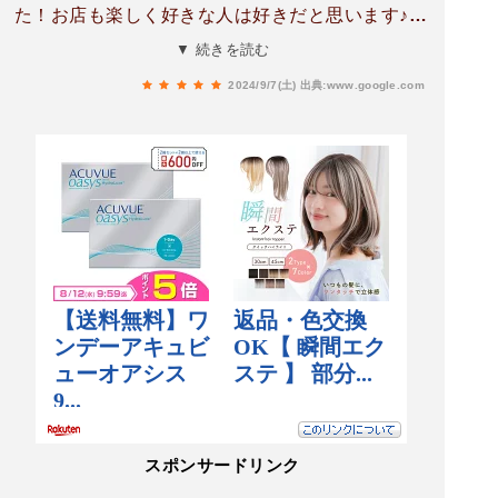
た！お店も楽しく好きな人は好きだと思います♪し
かも梱包も素朴なのに洒落な感じです☆ペイペイ
▼ 続きを読む
も使えます。
2024/9/7(土)
出典:www.google.com
スポンサードリンク