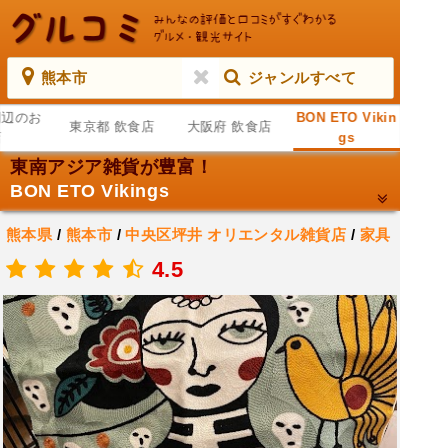
熊本市
ジャンルすべて
周辺のお
BON ETO Vikin
東京都 飲食店
大阪府 飲食店
店
gs
東南アジア雑貨が豊富！
BON ETO Vikings
熊本県
/
熊本市
/
中央区坪井
オリエンタル雑貨店
/
家具
/
ホームセンター
4.5
.