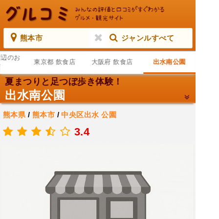
熊本市
ジャンルすべて
周辺のお
東京都 飲食店
大阪府 飲食店
出水南公園
店
夏まつりと足つぼ歩き体験！
出水南公園
熊本県
/
熊本市
/
中央区出水
公園
.
3.4