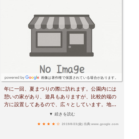
画像は著作権で保護されている場合があります。
年に一回、夏まつりの際に訪れます。公園内には
憩いの家があり、遊具もありますが、比較的端の
方に設置してあるので、広々としています。地元
の方の交流の場として活用されています。
▼ 続きを読む
2019/8/23(金)
出典:www.google.com