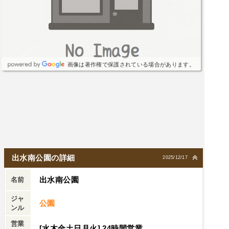
画像は著作権で保護されている場合があります。
出水南公園の詳細
2025/12/17
出水南公園
名前
ジャ
公園
ンル
営業
[水木金土日月火] 24時間営業