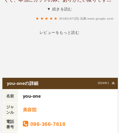
JSBの山下健二郎クンに何となく似ている美容師
▼ 続きを読む
のお兄さん、早技でカットがお上手です。まつげ
2018/10/7(日)
出典:www.google.com
エクステもメニューにあったので、そのうちチャ
レンジしてみようかなと。
レビューをもっと読む
you-oneの詳細
2026/8/1
you-one
名前
ジャ
美容院
ンル
電話
096-366-7618
番号