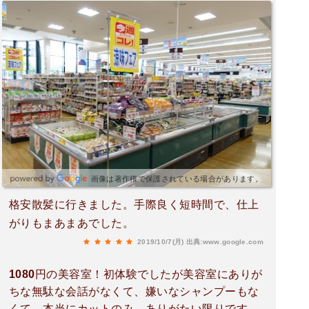
画像は著作権で保護されている場合があります。
格安散髪に行きました。手際良く短時間で、仕上
がりもまあまあでした。
2019/10/7(月)
出典:www.google.com
1080円の美容室！初体験でしたが美容室にありが
ちな無駄な会話がなくて、嫌いなシャンプーもな
くて、本当にカットのみ。ありがたい限りです。