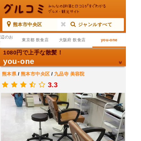
熊本市中央区
ジャンルすべて
周辺のお
東京都 飲食店
大阪府 飲食店
you-one
店
1080円で上手な散髪！
you-one
熊本県
/
熊本市中央区
/
九品寺
美容院
.
3.3