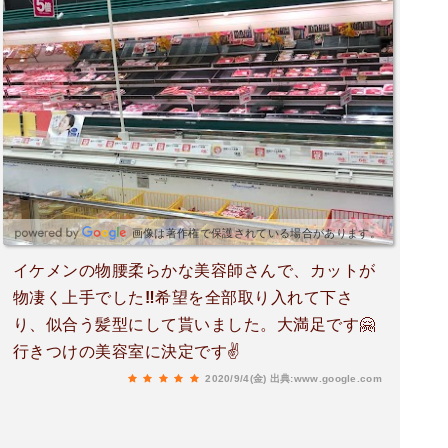
画像は著作権で保護されている場合があります。
イケメンの物腰柔らかな美容師さんで、カットが
物凄く上手でした‼️希望を全部取り入れて下さ
り、似合う髪型にして貰いました。大満足です🤗
行きつけの美容室に決定です✌️
2020/9/4(金)
出典:www.google.com