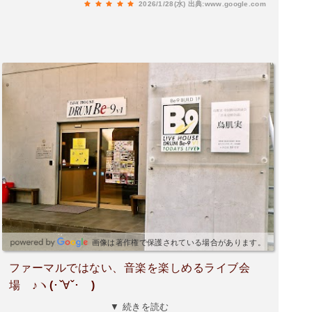
2026/1/28(水)
出典:www.google.com
いとの事でしたが、その後でもしかしたらといっ
て、どなたかに電話をしてくれました、その結果
自家用車で大江教会まで送ってもらうことになり
ました、お礼はまったく受け取って頂けませんで
した、崎津教会観光案内所の担当して頂いた方、
運転をして頂いた方、本当にありがとうございま
した。
画像は著作権で保護されている場合があります。
ファーマルではない、音楽を楽しめるライブ会
場 ♪ヽ(･ˇ∀ˇ･ゞ)
▼ 続きを読む