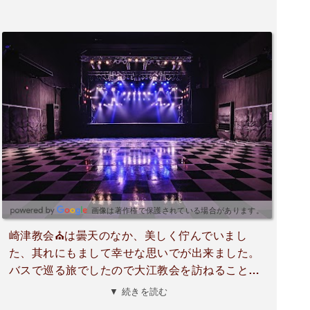
画像は著作権で保護されている場合があります。
崎津教会⛪️は曇天のなか、美しく佇んでいまし
た、其れにもまして幸せな思いでが出来ました。
バスで巡る旅でしたので大江教会を訪ねることを
諦めていたのですが、崎津教会観光案内所の方に
▼ 続きを読む
もしかしたらタクシーがあるか訪ねたところ、無