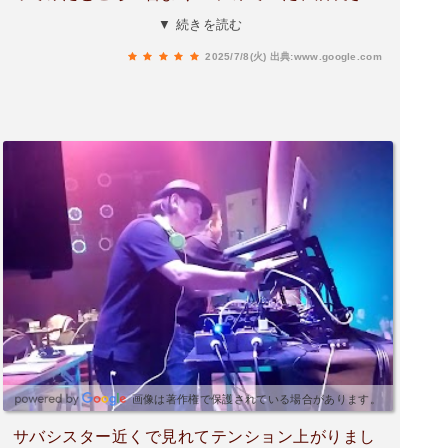
も優しい方でお付き合いしてた彼共々お世話にな
▼ 続きを読む
りました(^◇^;)今も変わらず健やかにおられます
2025/7/8(火)
出典:www.google.com
か？』という様な話をスタッフさんにした所彼が
親切心からか部署の方に案内されノックされたの
で出るに出られずご迷惑をお掛けしました😥あの
後大丈夫でしたでしょうか💧スタッフさんにも申
し訳ありません💦改めて、次回は観客として伺い
たいと思っております🙇♀️
画像は著作権で保護されている場合があります。
サバシスター近くで見れてテンション上がりまし