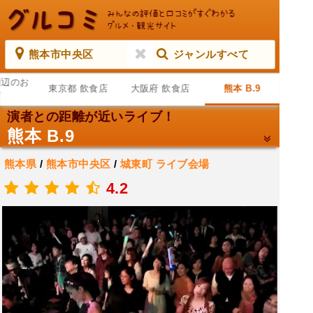
熊本市中央区
ジャンルすべて
周辺のお
東京都 飲食店
大阪府 飲食店
熊本 B.9
店
演者との距離が近いライブ！
熊本 B.9
熊本県
/
熊本市中央区
/
城東町
ライブ会場
.
4.2