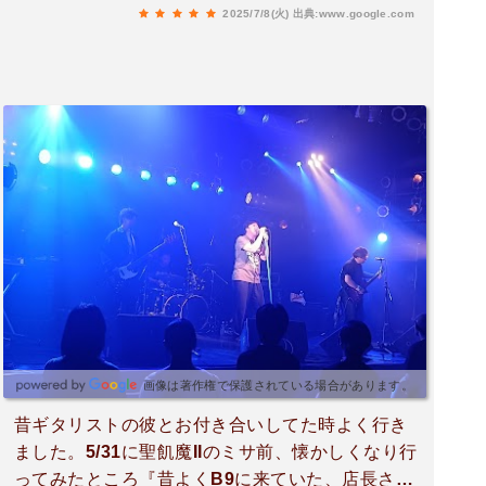
心配しました。公演は最高だし、公演のスタッフ
2025/7/8(火)
出典:www.google.com
さんもてきぱきされてて良かったですが、施設と
しては微妙な感じがしました。昔、博多でコンサ
ートスタッフのバイトしてましたので、特に施設
のありようが気になりました。
画像は著作権で保護されている場合があります。
昔ギタリストの彼とお付き合いしてた時よく行き
ました。5/31に聖飢魔IIのミサ前、懐かしくなり行
ってみたところ『昔よくB9に来ていた、店長さん