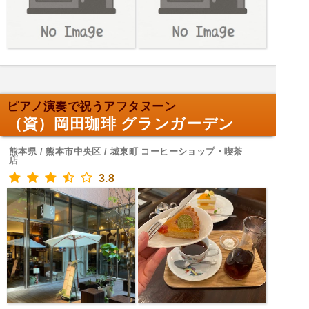
ピアノ演奏で祝うアフタヌーン
（資）岡田珈琲 グランガーデン
熊本県 / 熊本市中央区 / 城東町 コーヒーショップ・喫茶
店
3.8