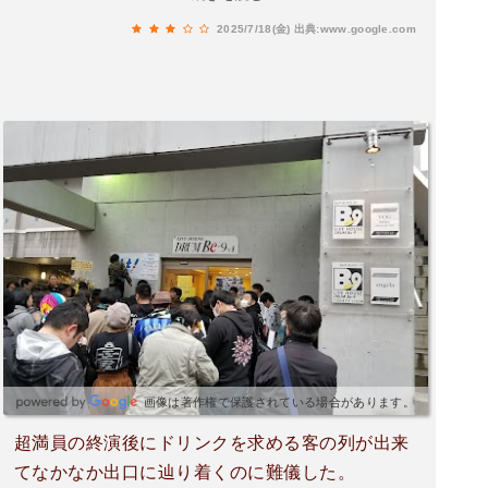
く、本当に公演のみを純粋に観劇するホールで
2025/7/18(金)
出典:www.google.com
す。ステージも割と広く、ホールの前の方ならラ
イブハウスの醍醐味である出演者との近い距離感
を堪能できます。ただ３分の１より後ろはどうで
しょう？普通のコンサートホールが楽に楽しめる
かも。そう言う意味ではジャンゴの方が親しみや
すいライブハウスかも知れません。(こじんまりし
てて、近い距離感、カウンターバーあり。ワンド
リンク多種)まあ,集客的にコンサートホールは厳
しいが、かと言って小さいライブハウスでは間に
合わない出演者にとっては好都合かも。入場時必
須のワンドリンクは、なんと600円もする500ml
の水のみ！これにはびっくり、ボッタくり。現金
のみでレシートなし。チケットもぎりがあって中
に入り、受付に600円払ってコインもらって、進
画像は著作権で保護されている場合があります。
んでコイン渡して水と引き換え、ホールに入る機
超満員の終演後にドリンクを求める客の列が出来
械的作業です。これだけ多額のレジ通さない現金
てなかなか出口に辿り着くのに難儀した。
収入、きちんと税務署に申告されてるのかいらん