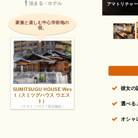
サラダのドレッ
泊まる・ホテル
きました。
トとして ケーキ
権で保護されている場合があります。
家族と楽しむ中心市街地の
宿。
彼女の
SUMITSUGU HOUSE Wes
t（スミツグハウス ウエス
ト）
選べる
（ゲスト ハウス / 宿泊施設）
オシャ