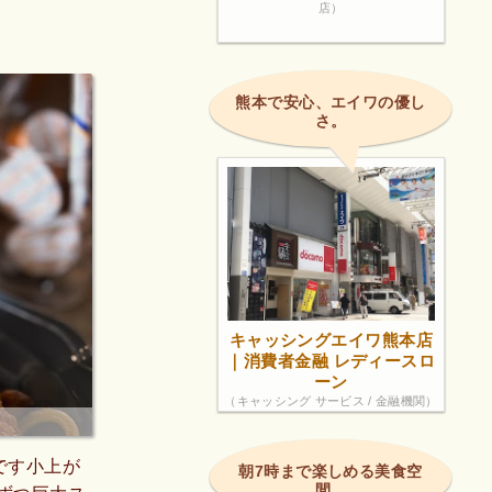
店）
熊本で安心、エイワの優し
さ。
キャッシングエイワ熊本店
｜消費者金融 レディースロ
ーン
（キャッシング サービス / 金融機関）
です小上が
朝7時まで楽しめる美食空
間。