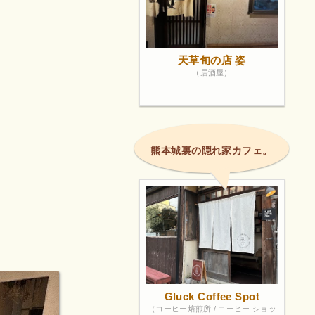
天草旬の店 姿
（居酒屋）
熊本城裏の隠れ家カフェ。
Gluck Coffee Spot
（コーヒー焙煎所 / コーヒー ショッ