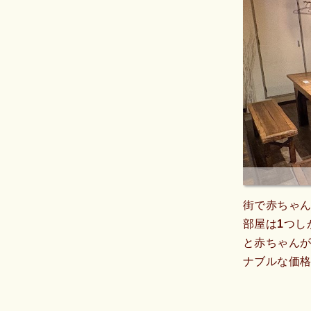
街で赤ちゃ
部屋は1つし
と赤ちゃん
ナブルな価