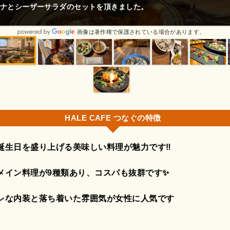
シング3種類から選べて おかずは10種類以上から2品選べました 更
＆ドリンク...
画像は著作権で保護されている場合があります。
HALE CAFE つなぐの特徴
誕生日を盛り上げる美味しい料理が魅力です‼️
メイン料理が9種類あり、コスパも抜群です✨
レな内装と落ち着いた雰囲気が女性に人気です