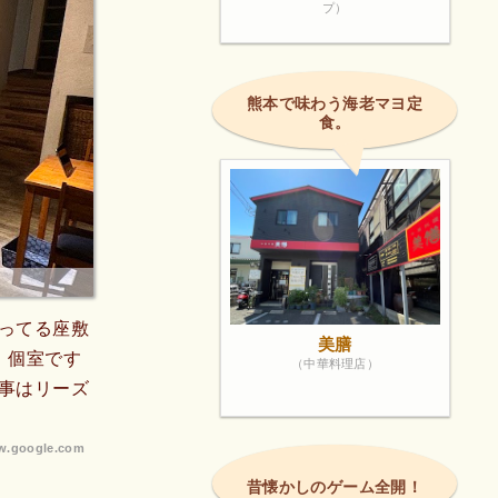
プ）
熊本で味わう海老マヨ定
食。
ってる座敷
美膳
。個室です
（中華料理店）
事はリーズ
.google.com
昔懐かしのゲーム全開！