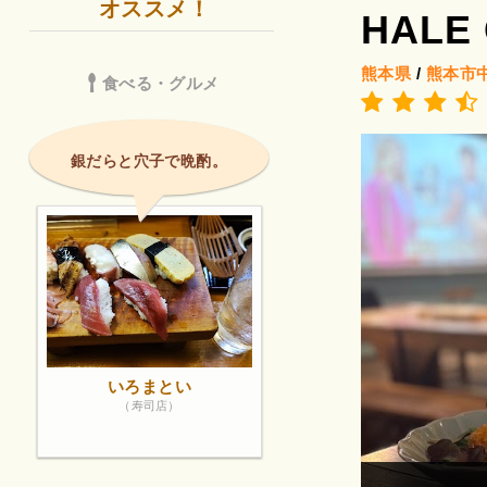
オススメ！
HALE
熊本県
/
熊本市
食べる・グルメ
銀だらと穴子で晩酌。
いろまとい
（寿司店）