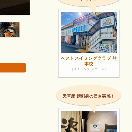
に食後のデザー
たまたま通りに看板が出ていたのがきっかけで、知
行っても楽しめます✨️ ど...
画像は著作権で
ベストスイミングクラブ 熊
本校
（スイミング スクール）
天草産 鯖刺身の旨さ実感！