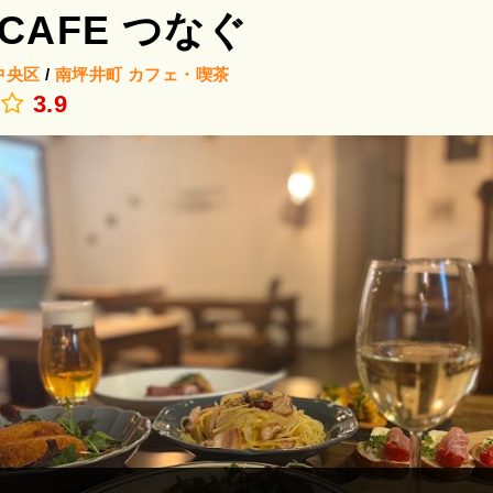
 CAFE つなぐ
中央区
/
南坪井町
カフェ・喫茶
.
3.9