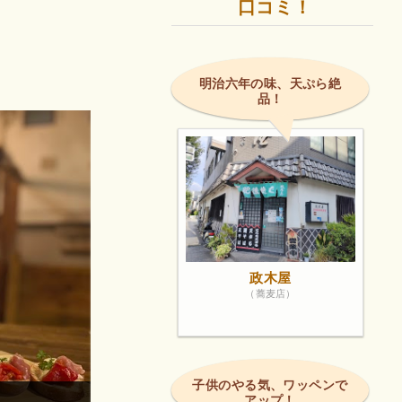
口コミ！
明治六年の味、天ぷら絶
品！
政木屋
（蕎麦店）
子供のやる気、ワッペンで
アップ！