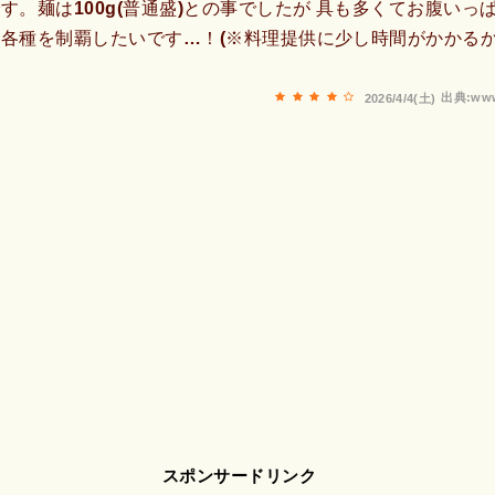
す。麺は100g(普通盛)との事でしたが 具も多くてお腹いっ
各種を制覇したいです…！(※料理提供に少し時間がかかる
出典:www
2026/4/4(土)
スポンサードリンク