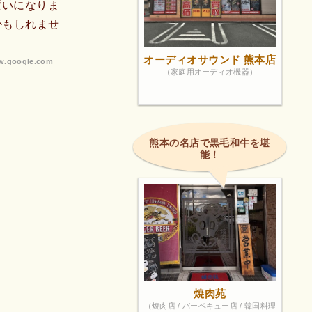
ぱいになりま
かもしれませ
オーディオサウンド 熊本店
.google.com
（家庭用オーディオ機器）
熊本の名店で黒毛和牛を堪
能！
焼肉苑
（焼肉店 / バーベキュー店 / 韓国料理