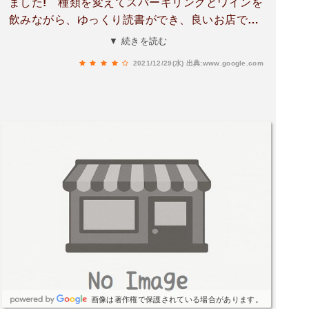
ました! 種類を変えてスパーキリングとワインを
飲みながら、ゆっくり読書ができ、良いお店で
す。ペースト近くに処理された肉及びパン(ぬっ
▼ 続きを読む
て)とワインの組み合わせは、ベストです。
2021/12/29(水)
出典:www.google.com
画像は著作権で保護されている場合があります。