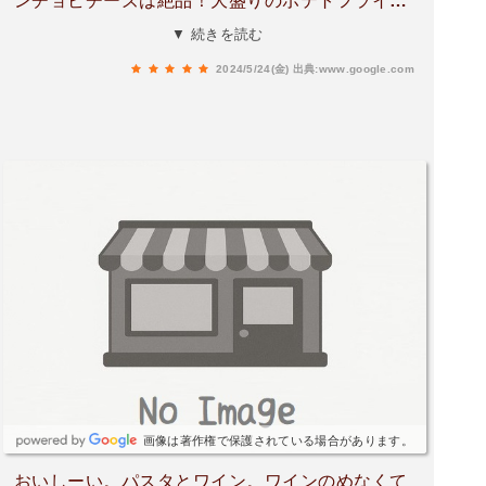
ンチョビチーズは絶品！大盛りのポテトフライ、
シェフおまかせサラダ、アヒージョ、何を食べて
▼ 続きを読む
も全て美味しかった！
2024/5/24(金)
出典:www.google.com
画像は著作権で保護されている場合があります。
おいしーい。パスタとワイン。ワインのめなくて