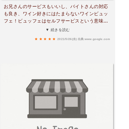
お兄さんのサービスもいいし、バイトさんの対応
も良き、ワイン好きにはたまらないワインビュッ
フェ！ビュッフェはセルフサービスという意味で
あり、ワインだけでなく、ビールやハイボール、
▼ 続きを読む
焼酎なども飲めます！ふらっと二次会として寄っ
2021/5/26(水)
出典:www.google.com
たが、また行きたいと思えたお店でした！料理も
とてもおいしく、自家製ハムのスライスは絶品で
した！ぜひ行ってみてください！次は料理もしっ
かり食べたい！