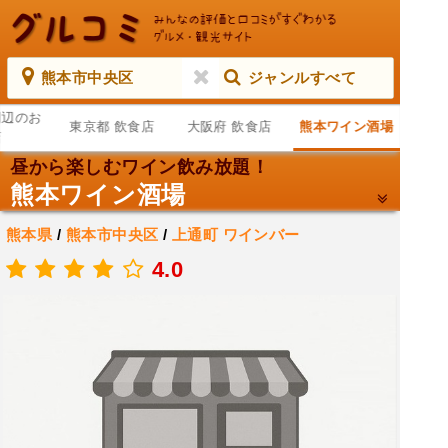
熊本市中央区
ジャンルすべて
周辺のお
東京都 飲食店
大阪府 飲食店
熊本ワイン酒場
店
昼から楽しむワイン飲み放題！
熊本ワイン酒場
熊本県
/
熊本市中央区
/
上通町
ワインバー
.
4.0