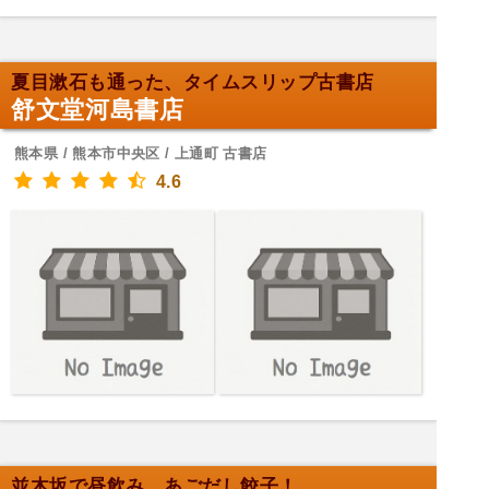
夏目漱石も通った、タイムスリップ古書店
舒文堂河島書店
熊本県 / 熊本市中央区 / 上通町 古書店
4.6
並木坂で昼飲み、あごだし餃子！