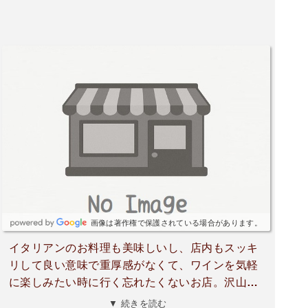
画像は著作権で保護されている場合があります。
イタリアンのお料理も美味しいし、店内もスッキ
リして良い意味で重厚感がなくて、ワインを気軽
に楽しみたい時に行く忘れたくないお店。沢山飲
むぞーと思っても3〜5杯位なんですけどね、赤白
▼ 続きを読む