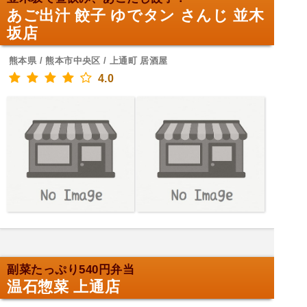
あご出汁 餃子 ゆでタン さんじ 並木
坂店
熊本県 / 熊本市中央区 / 上通町 居酒屋
4.0
副菜たっぷり540円弁当
温石惣菜 上通店