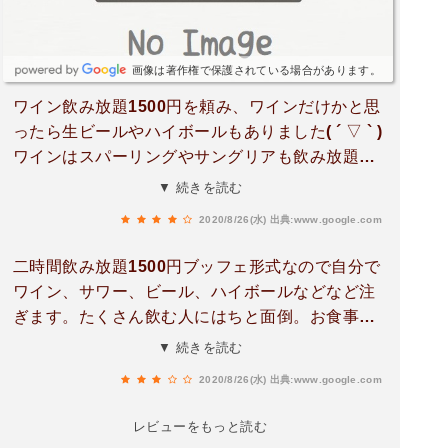
画像は著作権で保護されている場合があります。
ワイン飲み放題1500円を頼み、ワインだけかと思
ったら生ビールやハイボールもありました( ´ ▽ ` )
ワインはスパーリングやサングリアも飲み放題に
あって種類豊富に楽しめました♪料理はひとつひと
▼ 続きを読む
つがボリュームがあり美味しかったです！二人で
2020/8/26(水)
出典:www.google.com
行って二品しか食べれなかったけど、スタッフさ
んも気がきいてるし満足！飲み放題のワイングラ
二時間飲み放題1500円ブッフェ形式なので自分で
スは、水で注いで使い回しするのがちょっとめん
ワイン、サワー、ビール、ハイボールなどなど注
どくさかったけれど、このコスパなら仕方ないか
ぎます。たくさん飲む人にはちと面倒。お食事は
なーー。
イタリアン、フレンチ好きな方にはいいかも！
▼ 続きを読む
2020/8/26(水)
出典:www.google.com
レビューをもっと読む