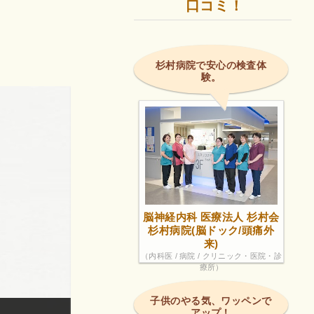
口コミ！
杉村病院で安心の検査体
験。
脳神経内科 医療法人 杉村会
杉村病院(脳ドック/頭痛外
来)
（内科医 / 病院 / クリニック・医院・診
療所）
子供のやる気、ワッペンで
アップ！