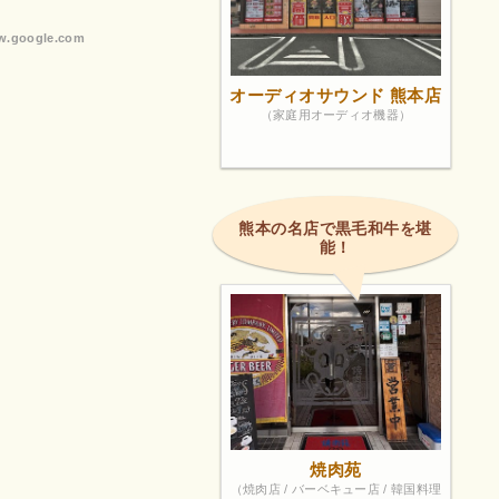
.google.com
オーディオサウンド 熊本店
（家庭用オーディオ機器）
熊本の名店で黒毛和牛を堪
能！
焼肉苑
（焼肉店 / バーベキュー店 / 韓国料理