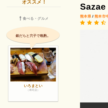
オススメ！
Sazae
熊本県
/
熊本市
食べる・グルメ
銀だらと穴子で晩酌。
いろまとい
（寿司店）