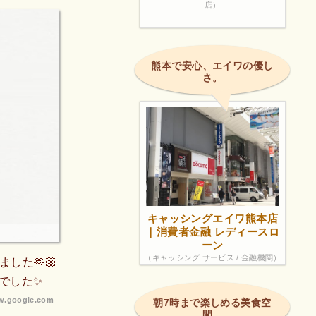
店）
熊本で安心、エイワの優し
さ。
キャッシングエイワ熊本店
｜消費者金融 レディースロ
ーン
（キャッシング サービス / 金融機関）
した🫶🏼
でした✨
.google.com
朝7時まで楽しめる美食空
間。