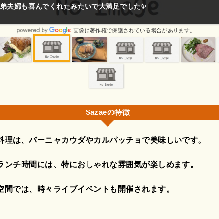
でした✨
街中で1000円は
護されている場合があります。
Sazaeの特徴
料理は、バーニャカウダやカルパッチョで美味しいです。
ランチ時間には、特におしゃれな雰囲気が楽しめます。
空間では、時々ライブイベントも開催されます。