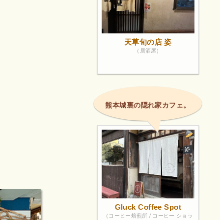
天草旬の店 姿
（居酒屋）
熊本城裏の隠れ家カフェ。
Gluck Coffee Spot
（コーヒー焙煎所 / コーヒー ショッ