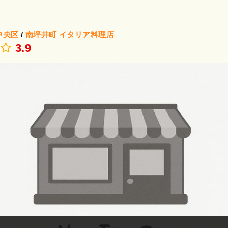
中央区
/
南坪井町
イタリア料理店
.
3.9