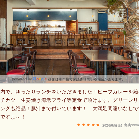
画像は著作権で保護されている場合があります。
店内で、ゆったりランチをいただきました！ビーフカレーを始
ンチカツ 生姜焼き海老フライ等定食で頂けます。グリーンリ
シングも絶品！豚汁まで付いています！ 大満足間違いなしで
品ですよ～！
出典:www
2026/6/5(金)