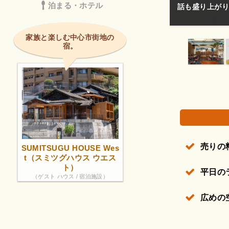
泊まる・ホテル
話も盛り上がり弟夫婦も喜んでくれたみたいで大満足
画像は著作権で保
家族と楽しむ中心市街地の
宿。
売りの
SUMITSUGU HOUSE Wes
t（スミツグハウス ウエス
ト）
平日の
（ゲスト ハウス / 宿泊施設）
広めの