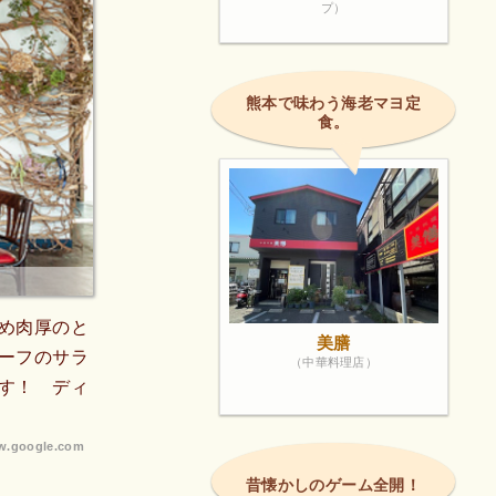
プ）
熊本で味わう海老マヨ定
食。
め肉厚のと
美膳
ーフのサラ
（中華料理店）
す！ ディ
.google.com
昔懐かしのゲーム全開！