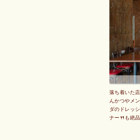
落ち着いた
んかつやメ
ダのドレッ
ナー🍴も絶