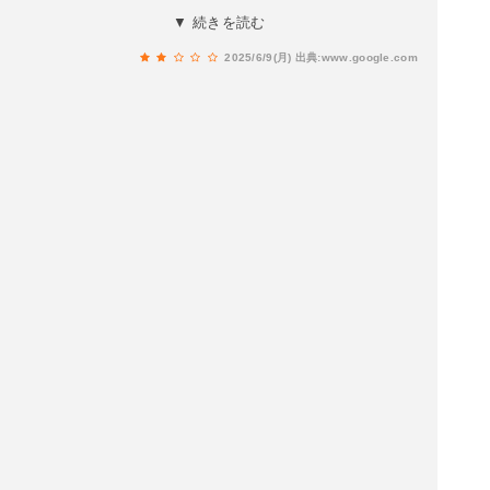
いかと停めました。しかし、チェックインの時に
▼ 続きを読む
フロントで駐車場代を請求されました。こちらも
2025/6/9(月)
出典:www.google.com
確認不足でしたが、それなら旅館の目の前の方が
安かったし、近かったので、騙された気持ちにな
りました。お部屋は普通に綺麗でしたがマットレ
スが硬かったです。