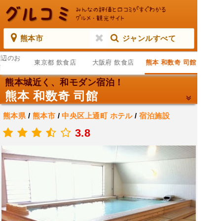
熊本市
ジャンルすべて
周辺のお
東京都 飲食店
大阪府 飲食店
熊本 和数奇 司館
店
熊本城近く、和モダン宿泊！
熊本 和数奇 司館
熊本県
/
熊本市
/
中央区上通町
ホテル
/
宿泊施設
.
3.8