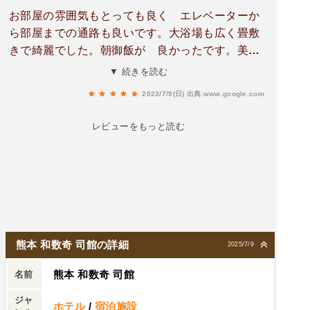
利。設備は古いですがきれいにされております。
お部屋の雰囲気もとっても良く エレベーターか
大浴場は浴槽も広く畳敷きで快適。客室は畳があ
ら部屋までの通路も良いです。大浴場も広く畳敷
る部屋とない部屋があります。設備的な難点とい
きで綺麗でした。朝御飯が 良かったです。美味
う意味では、防音等はほとんど期待できません。
しかったです。ただ一つ駐車場が少し歩きます。
▼ 続きを読む
廊下にテレビの音が余裕で漏れます。それと場所
荷物をフロントに預けてから駐車場に行くことを
によると思いますが、私の部屋はWi-Fiが弱すぎ全
2023/7/9(日)
出典:www.google.com
お勧めします。ホテル前の道は一方通行です。
く使い物になりませんでした。ここは早く改善し
レビューをもっと読む
ていただきたいです。余談ですが洗面室横のドア
等に歯磨きの飛沫が飛んだままだったので、掃除
されることを期待します。朝食はビュッフェ形式
で満足度高いです。和と洋のメニューがあります
が、個人的には和食メニューの方がクオリティが
高いと感じました。総じてサービスに対してリー
ズナブルなお宿だと思います。
熊本 和数奇 司館の詳細
2025/7/9
熊本 和数奇 司館
名前
ジャ
ホテル
/
宿泊施設