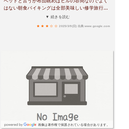
ベッドと言うか布団眺めはビルの谷間なのでよく
はない朝食バイキングは全部美味しい修学旅行と
バッティングするかも？と聞いていたので覚悟し
▼ 続きを読む
ていたがならなかったので静かお風呂は畳。
2025/3/9(日)
出典:www.google.com
画像は著作権で保護されている場合があります。