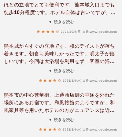
ほどの立地でとても便利です。熊本城入口までも
徒歩10分程度です。ホテル自体は古いですが、内
外装共にとても上手にリノベされていると思いま
▼ 続きを読む
す。部屋はツイン(素泊り)を利用させて貰いまし
2023/10/9(月)
出典:www.google.com
たが、作り・広さは申し分ありません。以下、気
になった点を二点ほど。①障子のカビ 写真アッ
熊本城からすぐの立地です。和のテイストが落ち
プしておきます。早く改善されることを期待して
着きます。朝食も美味しかったです。明太子が嬉
おります。②トイレの段差 廊下とトイレの足下
しいです。今回は大浴場を利用せず、客室の浴室
段差が大きく、夜中のトイレは要注意です。この
を利用しましたが、シャワーの穴が詰まってるの
▼ 続きを読む
二点を加味しても、コスパは良いホテルだと感じ
か、5箇所ぐらいしか水が吹き出さなくて、かな
ました。
2023/8/9(水)
出典:www.google.com
り大変な思いをしました。wi-fiが弱い点も改善す
る余地ありです。隣にコンビニもあり便利ではあ
熊本市の中心繁華街、上通商店街の中途を外れた
ります。
場所にあるお宿です。和風旅館のようですが、和
風家具等を用いたホテルの方がニュアンスは近い
かもしれません。和室メインのように思い込みが
▼ 続きを読む
ちですが、基本は洋室に和テイストのものを配置
2023/8/9(水)
出典:www.google.com
した感じになります。立地が素晴らしく非常に便