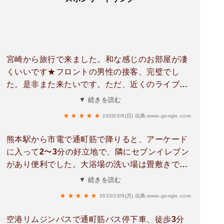
宮崎から旅行で来ました。和な感じのお部屋が凄
くいいです★フロントの男性の接客、完璧でし
た。是非また来たいです。ただ、近くのライブハ
ウス?なのかちょっとうるさかったです。熊本に
▼ 続きを読む
来たら間違いなくまたここに泊まりたいです★
2025/2/9(日)
出典:www.google.com
熊本駅から市電で通町筋で降りると、アーケード
に入って2〜3分の好立地で、隣にセブンイレブン
があり便利でした。大浴場の洗い場は畳敷きで高
級感があります。アメニティ等、ワンランク上の
▼ 続きを読む
ホテルでした。
2023/10/9(月)
出典:www.google.com
空港リムジンバスで通町筋バス停下車、徒歩3分