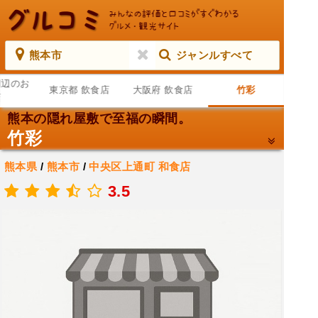
熊本市
ジャンルすべて
周辺のお
東京都 飲食店
大阪府 飲食店
竹彩
店
熊本の隠れ屋敷で至福の瞬間。
竹彩
熊本県
/
熊本市
/
中央区上通町
和食店
.
3.5