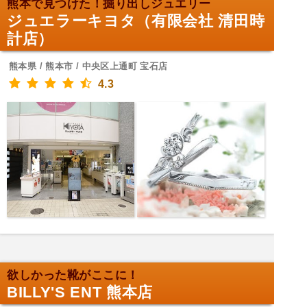
熊本で見つけた！掘り出しジュエリー
ジュエラーキヨタ（有限会社 清田時
計店）
熊本県 / 熊本市 / 中央区上通町 宝石店
4.3
欲しかった靴がここに！
BILLY'S ENT 熊本店