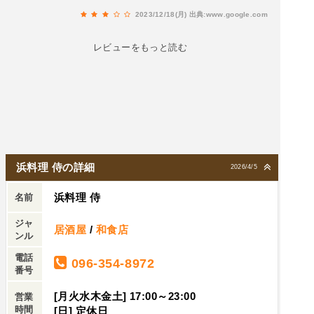
どきのスマホを使ったオーダーシステムで、ウェ
2023/12/18(月)
出典:www.google.com
ブ上から行う。結論から言うと「可もなく不可も
ないが、強いていうなら微妙」という個人の感
レビューをもっと読む
想。なんだろう？全体的にレベルも高く、それな
りに美味しいのだが、もう一度行きたい！って魅
力は感じられなかったのが正直なところ。今回頼
んだメニューのほとんどが観光客向けのメニュー
だった為、おそらくお店のポテンシャルを十分に
体感できなかったのだろうが、それでも再訪とな
ると躊躇してしまう。メディアで取り上げられた
浜料理 侍の詳細
2026/4/5
という名物の「トマトのてんぷら」も中心が冷た
浜料理 侍
いし、皮はぎの薄造りはたしかに薄いが身質が柔
名前
らかで良さを感じられず。なんか、頼んだ物にそ
ジャ
居酒屋
/
和食店
れぞれ少しずつ違和感を感じるんだよね、、、、
ンル
遅くまで営業してくれているのは嬉しいが、再訪
電話
096-354-8972
はないかな。
番号
[月火水木金土] 17:00～23:00
営業
時間
[日] 定休日