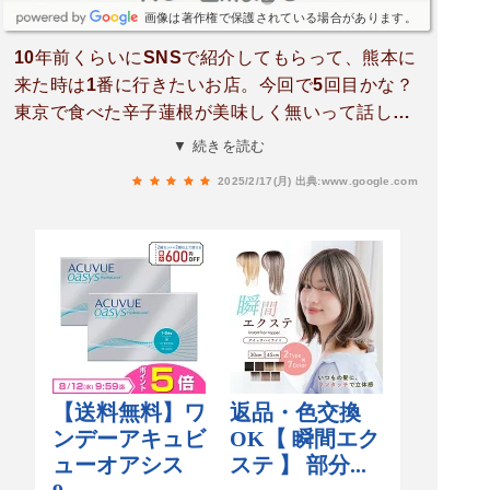
画像は著作権で保護されている場合があります。
10年前くらいにSNSで紹介してもらって、熊本に
来た時は1番に行きたいお店。今回で5回目かな？
東京で食べた辛子蓮根が美味しく無いって話した
ら、熊本来たらこの店で食べてと言われたのがき
▼ 続きを読む
っかけ。揚げたての辛子蓮根が凄くお気に入りで
2025/2/17(月)
出典:www.google.com
す。それ以上にお気に入りはカワハギの薄造りで
す。お一人様にはちと値が張りますが、お刺身の
コリコリした食感と肝の甘さが絶品でした。