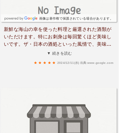
画像は著作権で保護されている場合があります。
新鮮な海山の幸を使った料理と厳選された酒類が
いただけます。特にお刺身は毎回驚くほど美味し
いです。ザ・日本の酒処といった風情で、美味し
い料理とお酒を楽しみたい方にはオススメです。
▼ 続きを読む
2024/12/11(水)
出典:www.google.com