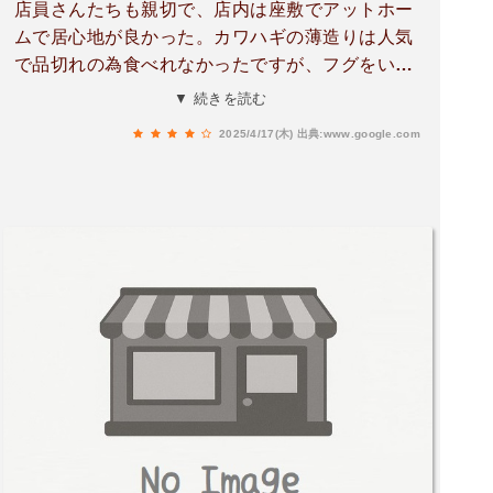
店員さんたちも親切で、店内は座敷でアットホー
ムで居心地が良かった。カワハギの薄造りは人気
で品切れの為食べれなかったですが、フグをいた
だきました。料理はどれも美味しく、熊本の郷土
▼ 続きを読む
料理を一気に食べれるので大満足です。辛子蓮
2025/4/17(木)
出典:www.google.com
根、馬刺し、ふぐ刺身どれも初めてでしたが、旅
行者には大満足でした(ꈿ◡ꈿ ✽)お酒を沢山飲むメ
ンバーではなかったので、4名で1人4000円程度で
コスパも良過ぎでした！