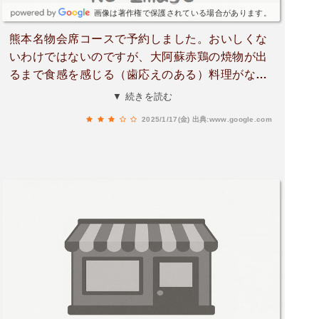
画像は著作権で保護されている場合があります。
熊本名物会席コースで予約しました。おいしくな
いわけではないのですが、大阿蘇赤鶏の焼物が出
るまで食感を感じる（歯応えのある）料理がない
のでやや物足りなさを感じるかも知れません。馬
▼ 続きを読む
刺しには薬味が付いていたり、レバ刺しには別皿
2025/1/17(金)
出典:www.google.com
でごま油があればもっと楽しめた気がします。だ
ご汁は鶏のお出汁が効いていておいしかったです
✨️スタッフさんの応対や飲み物の提供スピードも
満足以上のものでした。