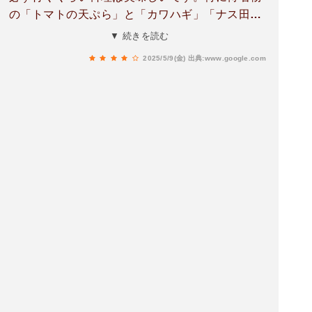
の「トマトの天ぷら」と「カワハギ」「ナス田
楽」は最高で日本酒に凄く合います！！！
▼ 続きを読む
2025/5/9(金)
出典:www.google.com