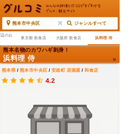
熊本市中央区
ジャンルすべて
周辺のお
東京都 飲食店
大阪府 飲食店
浜料理 侍
店
熊本名物のカワハギ刺身！
浜料理 侍
熊本県
/
熊本市中央区
/
安政町
居酒屋
/
和食店
.
4.2