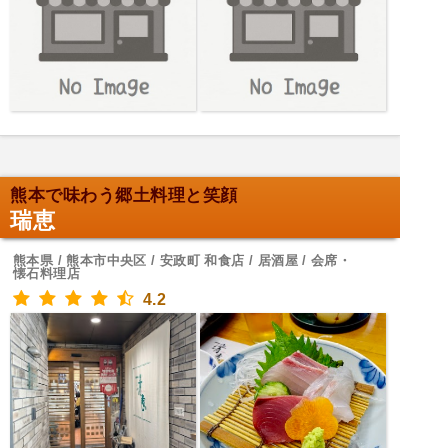
熊本で味わう郷土料理と笑顔
瑞恵
熊本県 / 熊本市中央区 / 安政町 和食店 / 居酒屋 / 会席・
懐石料理店
4.2