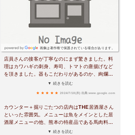
画像は著作権で保護されている場合があります。
店員さんの接客が丁寧なのにまず驚きました。料
理はカワハギの刺身、寿司、トマトの唐揚げなど
を頂きました。器もこだわりがあるのか、絢爛で
す。刺身は、カワハギの肝も一緒に出てきます✨
▼ 続きを読む
トマトの唐揚げはクリーミーな味付けがしてあり
2024/7/18(木)
出典:www.google.com
ます。お酒はハイボールなんかが合いそうです！
周辺の居酒屋では、少し高級の部類なのか若い層
カウンター＋掘りごたつの店内はTHE居酒屋さん
が少なく、普通の席も半個室になっており、落ち
といった雰囲気。メニューは魚をメインとした居
着いて会話も楽しめました。また利用したいと思
酒屋メニューの他、熊本の特産品である馬肉料理
いました。
や天草大王を使用したメニューなども。注文は今
▼ 続きを読む