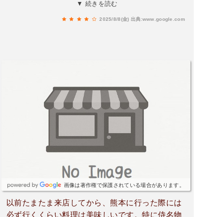
「カワハギと言えば？」と言うお店です。「侍っ
▼ 続きを読む
て知ってる？」「あぁカワハギのお店でしょ？」
2025/8/8(金)
出典:www.google.com
と言う会話が成立するほど。とてもきれいに盛ら
れたカワハギを肝ポン酢でいただくと最高です！
◎トマトの天ぷらトマトにホワイトソースのクリ
ームを詰めあげたオリジナル創作天ぷら！久しぶ
りに食べましたが、こんなにおいしかったっ
け！？と、改めて思いました！どこのお店でも食
べられないオリジナルメニューです！◆あとがき
個室もありますし、席同士もすだれで区切られて
いるので程良いプライベート感があり、利用しや
すいお店です！
画像は著作権で保護されている場合があります。
以前たまたま来店してから、熊本に行った際には
必ず行くくらい料理は美味しいです。特に侍名物