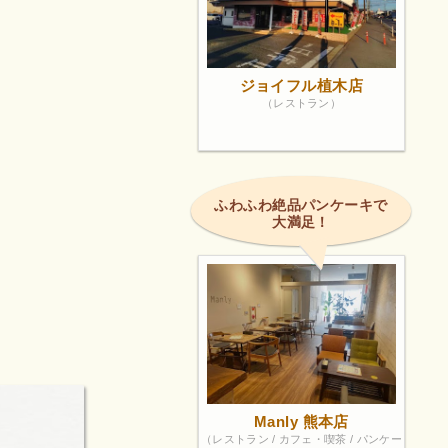
ジョイフル植木店
（レストラン）
ふわふわ絶品パンケーキで
大満足！
Manly 熊本店
（レストラン / カフェ・喫茶 / パンケー