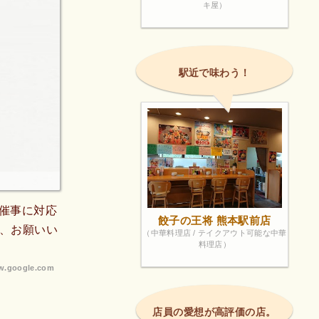
キ屋）
駅近で味わう！
催事に対応
餃子の王将 熊本駅前店
た、お願いい
（中華料理店 / テイクアウト可能な中華
料理店）
.google.com
店員の愛想が高評価の店。