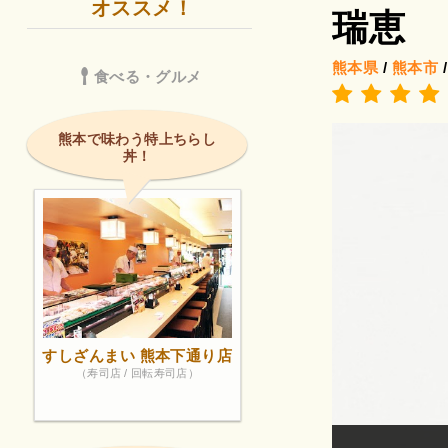
オススメ！
瑞恵
熊本県
/
熊本市
食べる・グルメ
熊本で味わう特上ちらし
丼！
すしざんまい 熊本下通り店
（寿司店 / 回転寿司店）