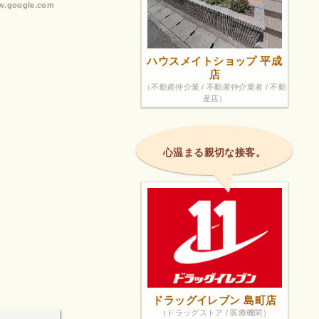
.google.com
ハウスメイトショップ 平成
店
（不動産仲介業 / 不動産仲介業者 / 不動
産店）
心温まる親切な接客。
ドラッグイレブン 島町店
（ドラッグストア / 医療機関）