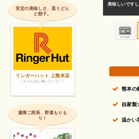
けた雰囲気でいいですね。
宴会で利用、料
安定の美味しさ、皿うどん
と餃子。
権で保護されている場合があります。
リンガーハット 上熊本店
（ちゃんぽん麺レストラン）
熊本の
自家製
濃厚二郎系、野菜もりも
り！
温かい