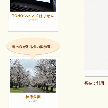
TOHOシネマズ はません
（映画館）
春の桜が彩る犬の散歩道。
宴会で利用
柿原公園
（公園）