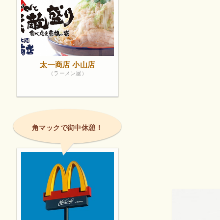
太一商店 小山店
（ラーメン屋）
角マックで街中休憩！