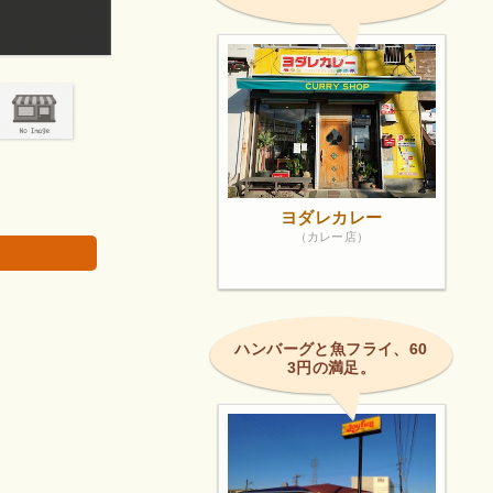
大人数でも、少人数でも入れるやや高級な飲食店。
画像は著作権で
ヨダレカレー
（カレー店）
ハンバーグと魚フライ、60
3円の満足。
。
。