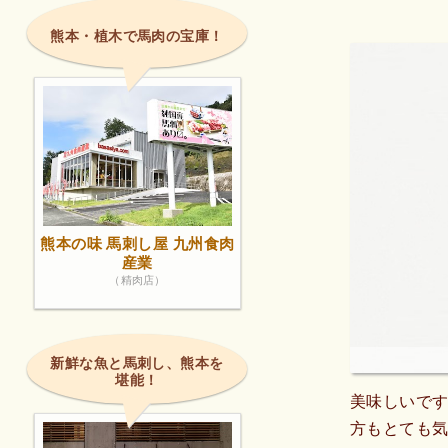
熊本・植木で馬肉の宝庫！
熊本の味 馬刺し屋 九州食肉
産業
（精肉店）
新鮮な魚と馬刺し、熊本を
堪能！
美味しいで
方もとても