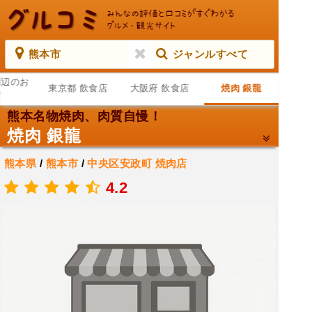
熊本市
ジャンルすべて
周辺のお
東京都 飲食店
大阪府 飲食店
焼肉 銀龍
店
熊本名物焼肉、肉質自慢！
焼肉 銀龍
熊本県
/
熊本市
/
中央区安政町
焼肉店
.
4.2