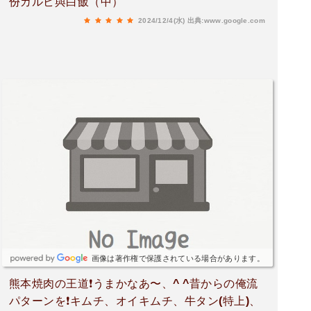
份カルビ與白飯（中）
2024/12/4(水)
出典:www.google.com
画像は著作権で保護されている場合があります。
熊本焼肉の王道❗️うまかなあ〜、^ ^昔からの俺流
パターンを❗️キムチ、オイキムチ、牛タン(特上)、