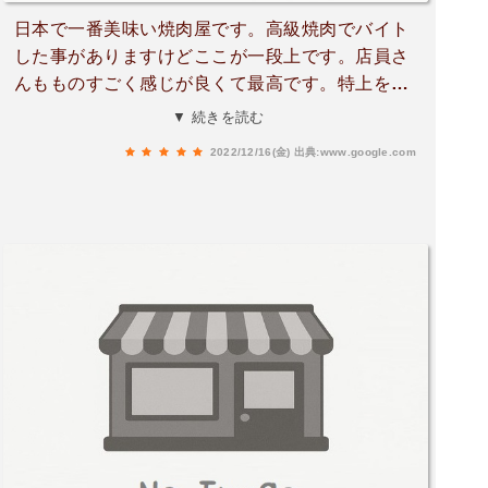
日本で一番美味い焼肉屋です。高級焼肉でバイト
した事がありますけどここが一段上です。店員さ
んもものすごく感じが良くて最高です。特上を食
べてみてください。一枚のお肉でご飯I膳いけちゃ
▼ 続きを読む
う飯泥棒のお肉とタレです。キムチも美味しいで
2022/12/16(金)
出典:www.google.com
す！