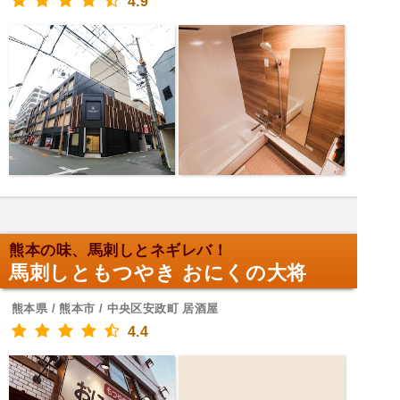
4.9
熊本の味、馬刺しとネギレバ！
馬刺しともつやき おにくの大将
熊本県 / 熊本市 / 中央区安政町 居酒屋
4.4