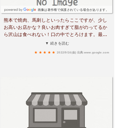
画像は著作権で保護されている場合があります。
熊本で焼肉、馬刺しといったらここですが、少し
お高いお店かな？良いお肉すぎて脂がのってるか
ら沢山は食べれない！口の中でとろけます。最高
なお店。安室ちゃんがまだ、現役の時は熊本来た
▼ 続きを読む
ら来てたそうですね🙂たくさん芸能人の写真やサ
2022/9/16(金)
出典:www.google.com
インがあります♥️