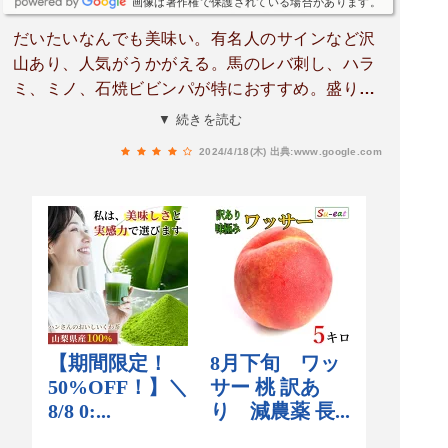
画像は著作権で保護されている場合があります。
だいたいなんでも美味い。有名人のサインなど沢
山あり、人気がうかがえる。馬のレバ刺し、ハラ
ミ、ミノ、石焼ビビンパが特におすすめ。盛り合
わせを頼んでから単品を追加するのが良いみたい
▼ 続きを読む
です、単品だけだと飲んで食べて1人@10,000円
2024/4/18(木)
出典:www.google.com
くらいいきます。