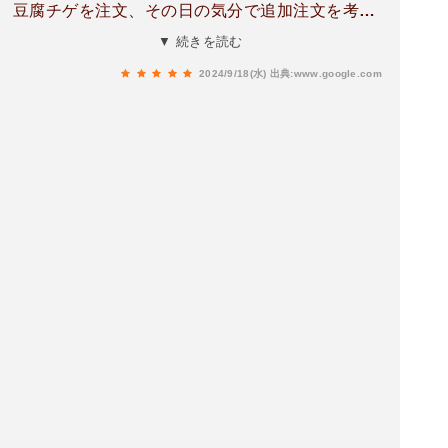
豆腐チゲを注文、その日の気分で追加注文を考え
る(笑)今日は特上ロース、特上カルビ、ハラミを
▼ 続きを読む
追加美味すぎて写真忘れる(ガーン)豆腐チゲは時
2024/9/18(水)
出典:www.google.com
間を要しますので早めに注文がおすすめ^ ^豆腐チ
ゲが来る頃にライスを追加🍚グッツっグッツの豆
腐チゲとライスで締めましょう♪うまっかったわー
^ ^