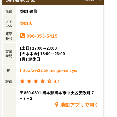
焼肉 銀龍の詳細
2026/1/17
焼肉 銀龍
名前
ジャ
焼肉店
ンル
電話
096-353-5415
番号
[土日] 17:00～23:00
営業
[火水木金] 18:00～23:00
時間
[月] 定休日
http://ww22.tiki.ne.jp/~seisyu/
HP
4.2
評価
〒860-0801 熊本県熊本市中央区安政町７
−７−２
地図アプリで開く