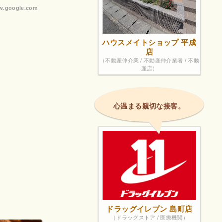
.google.com
ハウスメイトショップ 平成
店
（不動産仲介業 / 不動産仲介業者 / 不動
産店）
心温まる親切な接客。
ドラッグイレブン 島町店
（ドラッグストア / 医療機関）