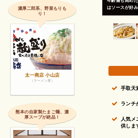
年齢層も高めだ
ありました。
はソースが好み
濃厚二郎系、野菜もりも
り！
権で保護されている場合があります。
太一商店 小山店
（ラーメン屋）
手取天
ランチ
熊本の自家製たまご麺、濃
厚スープが絶品！
人気メ
供しま