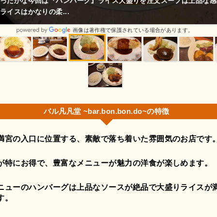
ったかな今回は『ハンバーグ』ライス大盛りを注文スープは上品な感
ライスはかなりの柔...
画像は著作権で保護されている場合があります。
バル凡凡堂 ~bar.bon.bon.do~の特徴
満宮の入口に位置する、素敵で落ち着いた雰囲気のお店です
が特にお得で、豊富なメニューが魅力の洋食が楽しめます。
ニューのハンバーグは上品なソースが絶品で大盛りライスが
す。