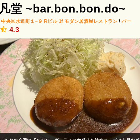
堂 ~bar.bon.bon.do~
/
中央区水道町１−９ Rビル 1f
モダン居酒屋レストラン
/
バー
.
4.3