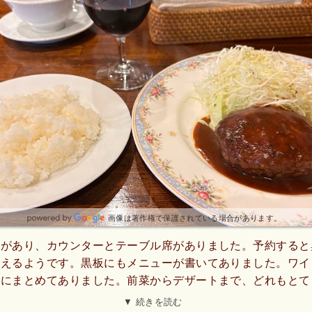
画像は著作権で保護されている場合があります。
きがあり、カウンターとテーブル席がありました。予約すると
らえるようです。黒板にもメニューが書いてありました。ワイ
子にまとめてありました。前菜からデザートまで、どれもとて
飲めなくても楽しめました。お通しも席代もないので、お会計
▼ 続きを読む