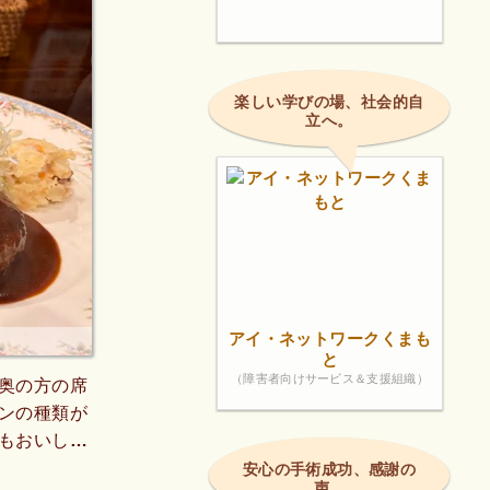
楽しい学びの場、社会的自
立へ。
アイ・ネットワークくまも
と
（障害者向けサービス＆支援組織）
奥の方の席
ンの種類が
もおいし
がわかりや
安心の手術成功、感謝の
声。