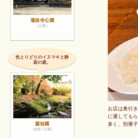
蓮政寺公園
（公園）
色とりどりのイヌマキと静
寂の庭。
お店は奥行
に通しても
叢桂園
多く、別冊
（史跡 / 公園）
く、お酒を