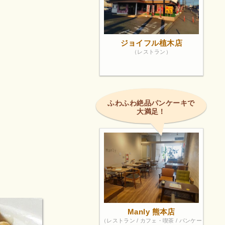
ジョイフル植木店
（レストラン）
ふわふわ絶品パンケーキで
大満足！
Manly 熊本店
（レストラン / カフェ・喫茶 / パンケー