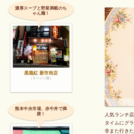
濃厚スープと野菜満載のち
ゃん麺！
黒龍紅 新市街店
（ラーメン屋）
熊本中央市場、赤牛丼で満
腹！
人気ランチ
タイムにグ
非また行き