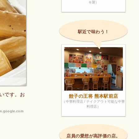
キ屋）
駅近で味わう！
いです。お
餃子の王将 熊本駅前店
（中華料理店 / テイクアウト可能な中華
料理店）
.google.com
店員の愛想が高評価の店。