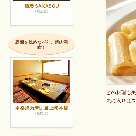
酒湊 SAKASOU
（居酒屋）
庭園を眺めながら、焼肉満
喫！
どの料理も
気に入りは
本格焼肉清香園 上熊本店
（焼肉店）