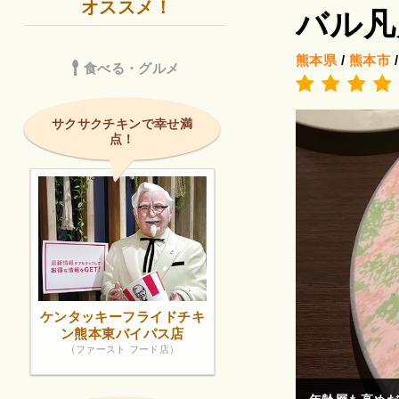
オススメ！
バル凡凡
熊本県
/
熊本市
食べる・グルメ
サクサクチキンで幸せ満
点！
ケンタッキーフライドチキ
ン熊本東バイパス店
（ファースト フード店）