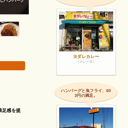
じハンバーグ
おいしい！
画像は著作権で
ヨダレカレー
（カレー店）
。
ハンバーグと魚フライ、60
3円の満足。
満足感を提