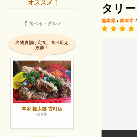
オススメ！
タリー
熊本県
/
熊本市
食べる・グルメ
名物唐揚げ定食、食べ応え
抜群！
本家 權太樓 古町店
（定食屋）