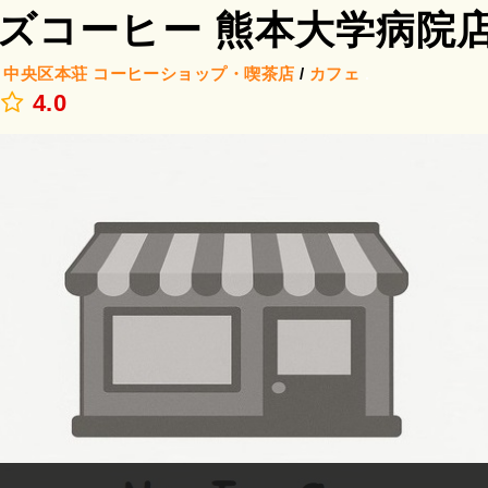
ズコーヒー 熊本大学病院
/
中央区本荘
コーヒーショップ・喫茶店
/
カフェ
.
4.0