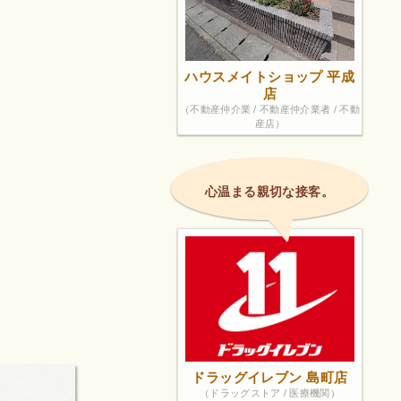
ハウスメイトショップ 平成
店
（不動産仲介業 / 不動産仲介業者 / 不動
産店）
心温まる親切な接客。
ドラッグイレブン 島町店
（ドラッグストア / 医療機関）