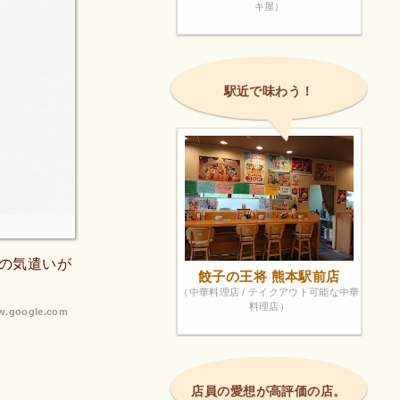
キ屋）
駅近で味わう！
の気遣いが
餃子の王将 熊本駅前店
（中華料理店 / テイクアウト可能な中華
料理店）
.google.com
店員の愛想が高評価の店。