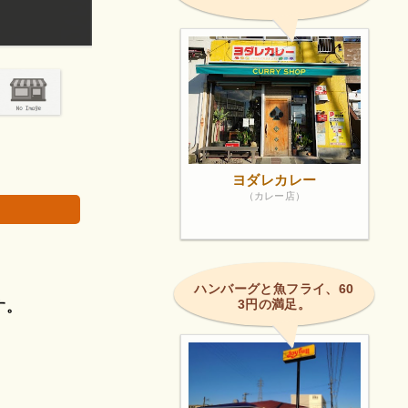
やはりゆっくり食事が出来そうではありませんがコ
画像は著作権で
ヨダレカレー
（カレー店）
ハンバーグと魚フライ、60
3円の満足。
す。