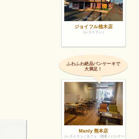
ジョイフル植木店
（レストラン）
ふわふわ絶品パンケーキで
大満足！
Manly 熊本店
（レストラン / カフェ・喫茶 / パンケー