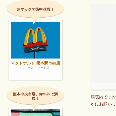
角マックで街中休憩！
マクドナルド 熊本新市街店
（ファースト フード店）
熊本中央市場、赤牛丼で満
病院内です
腹！
かにお願いし