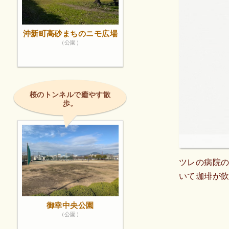
沖新町高砂まちのニモ広場
（公園）
桜のトンネルで癒やす散
歩。
ツレの病院
いて珈琲が飲
御幸中央公園
（公園）