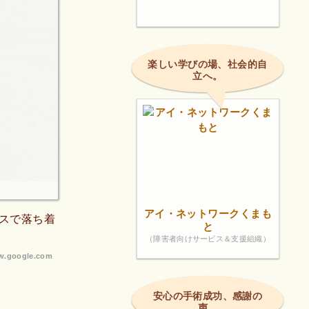
楽しい学びの場、社会的自
立へ。
アイ・ネットワークくまも
スで落ち着
と
（障害者向けサービス＆支援組織）
.google.com
安心の手術成功、感謝の
声。