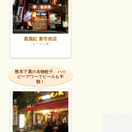
黒龍紅 新市街店
（ラーメン屋）
熊本下通の名物餃子、ハッ
ピーアワーでビールも半
額！