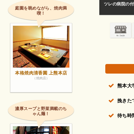
入院面会の方もいらっしゃるので静かにお願いし
ツレの病院の付
庭園を眺めながら、焼肉満
喫！
権で保護されている場合があります。
本格焼肉清香園 上熊本店
（焼肉店）
熊本大
挽きた
濃厚スープと野菜満載のち
ゃん麺！
待ち時