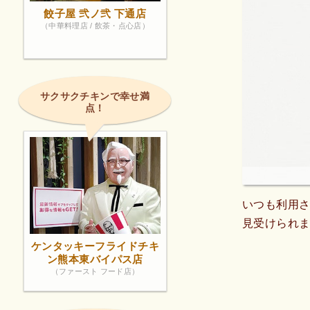
餃子屋 弐ノ弐 下通店
（中華料理店 / 飲茶・点心店）
サクサクチキンで幸せ満
点！
いつも利用
見受けられ
ケンタッキーフライドチキ
ン熊本東バイパス店
（ファースト フード店）