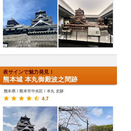
表サインで魅力発見！
熊本城 本丸御殿波之間跡
熊本県 / 熊本市中央区 / 本丸 史跡
4.7