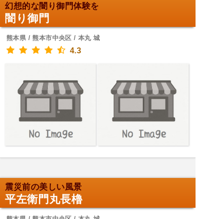
幻想的な闇り御門体験を
闇り御門
熊本県 / 熊本市中央区 / 本丸 城
4.3
震災前の美しい風景
平左衛門丸長櫓
熊本県 / 熊本市中央区 / 本丸 城