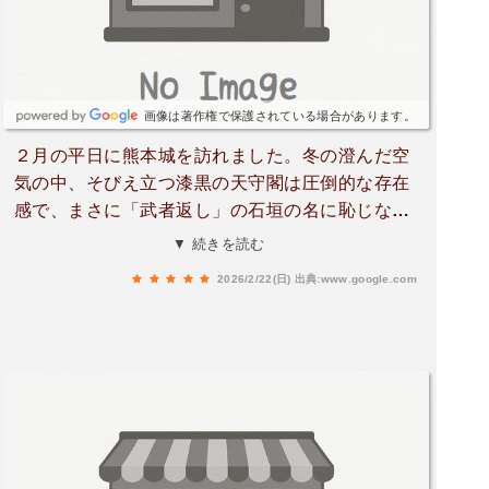
画像は著作権で保護されている場合があります。
２月の平日に熊本城を訪れました。冬の澄んだ空
気の中、そびえ立つ漆黒の天守閣は圧倒的な存在
感で、まさに「武者返し」の石垣の名に恥じない
力強さを感じました。​平日のためか混雑もほどほ
▼ 続きを読む
どで、自分のペースでゆっくりと城内を巡ること
2026/2/22(日)
出典:www.google.com
ができたのが良かったです。展示内容も非常に充
実しており、加藤清正公による築城から、西南戦
争、そして令和の復興に至るまでの歴史が非常に
分かりやすく解説されています。特に、精巧な木
造模型は、当時の建築技術の凄まじさを間近で実
感でき、思わず見入ってしまいました。​また、広
場では「熊本城おもてなし武将隊」の演武を見る
ことができ、迫力あるパフォーマンスに元気をも