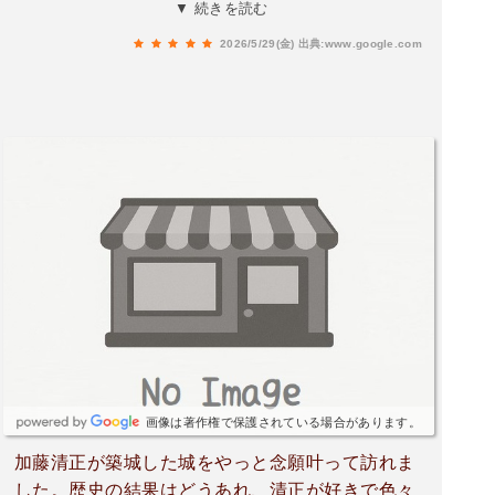
も素晴らしく、熊本市内を一望できます。展示も
▼ 続きを読む
充実しており、大人から子どもまで楽しめる内容
2026/5/29(金)
出典:www.google.com
でした。敷地内は広く、石垣や城郭の迫力は圧巻
です。写真映えするスポットも多く、散策するだ
けでも十分楽しめます。熊本のシンボルとも言え
る素晴らしいお城でした。また熊本を訪れた際に
は足を運びたいと思います。
画像は著作権で保護されている場合があります。
加藤清正が築城した城をやっと念願叶って訪れま
した。歴史の結果はどうあれ、清正が好きで色々