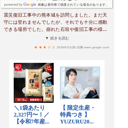
画像は著作権で保護されている場合があります。
震災復旧工事中の熊本城を訪問しました。まだ天
守には登れませんでしたが、それでも十分に感動
できる場所でした。崩れた石垣や復旧工事の様子
を実際に見ることで、熊本地震の大きさと、現在
▼ 続きを読む
も続く復興への努力を強く感じました。写真の一
2026/5/13(水)
出典:www.google.com
部は熊本市役所から撮影しましたが、上から見る
熊本城は本当に迫力があります。青空と城、石
垣、周囲の自然の景色がとても美しく、遠くから
でも存在感が際立っていました。加藤清正公の銅
像や石垣の造りも見応えがあり、歴史好きには特
におすすめです。完全復旧した姿を、また必ず見
に来たいと思える名城でした。