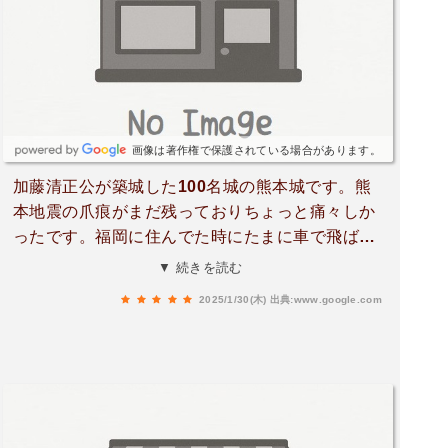
らえました！さらに、城下にある「SAKURA MA
CHI Kumamoto」では、屋上庭園からお城を遠望
したり、巨大な「くまモン」に出会えたりと、周
辺散策もあわせて楽しめます。​2016年の震災によ
る石垣の崩落など、今なお修復中の箇所もあり胸
が痛む部分もありますが、一歩ずつ力強く復興し
画像は著作権で保護されている場合があります。
ていく姿には勇気をもらえます。熊本を訪れるな
加藤清正公が築城した100名城の熊本城です。熊
ら、絶対に外せない素晴らしいスポットです。
本地震の爪痕がまだ残っておりちょっと痛々しか
ったです。福岡に住んでた時にたまに車で飛ばし
てライトアップされた熊本城が素晴らしかったで
▼ 続きを読む
す。完全に復興するのに2052年とのことで生きて
2025/1/30(木)
出典:www.google.com
る間に完全に復興した熊本城をまた見たいです。
日本が誇る素晴らしい城の1つである事にはかわ
りません。