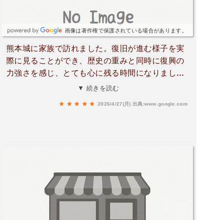
画像は著作権で保護されている場合があります。
熊本城に家族で訪れました。復旧が進む様子を実
際に見ることができ、歴史の重みと同時に復興の
力強さを感じ、とても心に残る時間になりまし
た。天守閣からの眺めは素晴らしく、熊本の街並
▼ 続きを読む
みを一望できて感動しました。展示も分かりやす
2026/4/27(月)
出典:www.google.com
く、大人はもちろん子どもたちも興味を持って楽
しめていたのが印象的です。敷地内は歩くだけで
も気持ちよく、家族みんなで良い時間を過ごせま
した。何度訪れても新たな発見があり、またゆっ
くり訪れたいと思える大好きな場所です。