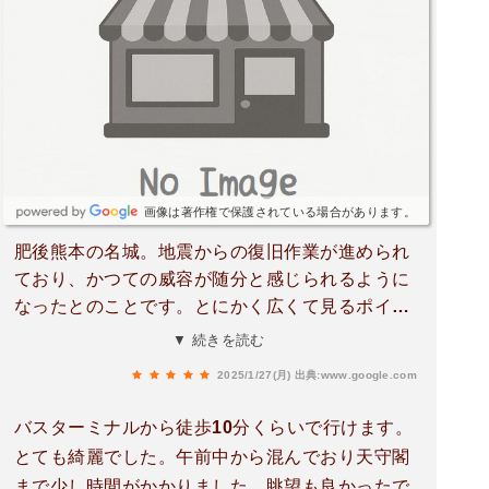
画像は著作権で保護されている場合があります。
肥後熊本の名城。地震からの復旧作業が進められ
ており、かつての威容が随分と感じられるように
なったとのことです。とにかく広くて見るポイン
トがたくさんあるので、時間が合えばガイドツア
▼ 続きを読む
ー（無料）に参加したほうがポイントを絞った見
2025/1/27(月)
出典:www.google.com
学ができます。ボランティアガイドさんたちは丁
寧かつ面白おかしく解説していただけます。石積
バスターミナルから徒歩10分くらいで行けます。
の崩落の修復など気が遠くなるような作業を続け
とても綺麗でした。午前中から混んでおり天守閣
られている方々に心より敬意を表したいと思いま
まで少し時間がかかりました。眺望も良かったで