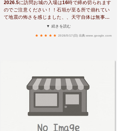
2026.5に訪問お城の入場は16時で締め切られます
のでご注意ください！！石垣が至る所で崩れてい
て地震の怖さを感じました、、天守自体は無事に
完成していて、中にもはいれます。中の展示がわ
▼ 続きを読む
かりやすく、じっくり見るならお城の中だけで1
2026/5/17(日)
出典:www.google.com
時間から1時間半みといたがいいかと思います。
天主の内部はたくさんの鉄筋コンクリートで覆わ
れていて、近代的だなと思いましたが、もともと
熊本城は明治の西南戦争でやけて、その後昭和30
年代に建て直した建物でした。