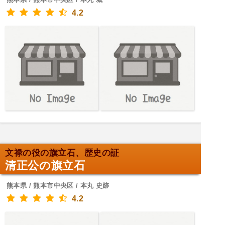
4.2
文禄の役の旗立石、歴史の証
清正公の旗立石
熊本県 / 熊本市中央区 / 本丸 史跡
4.2