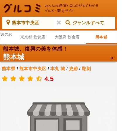
熊本市中央区
ジャンルすべて
周辺のお
東京都 飲食店
大阪府 飲食店
熊本城
店
熊本城、復興の美を体感！
熊本城
熊本県
/
熊本市中央区
/
本丸
城
/
史跡
/
彫刻
.
4.5