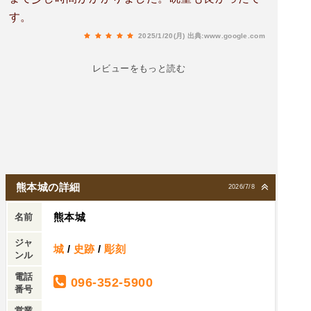
す。まだまだ先は長い道のりでしょうが、着実に
す。
歩みが進んでおり、いつかまた必ず状況を見に来
2025/1/20(月)
出典:www.google.com
たいと思います。
レビューをもっと読む
熊本城の詳細
2026/7/8
熊本城
名前
ジャ
城
/
史跡
/
彫刻
ンル
電話
096-352-5900
番号
営業