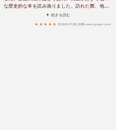
な歴史的な本を読み漁りました。訪れた際、地震
の影響で至る所が崩れており、修復が追いつかな
▼ 続きを読む
い状況の様で、今も修復工事が続いてます。歴史
2026/5/27(水)
出典:www.google.com
的価値の高い熊本城の再建を心から願い、応援し
たいです。美しい熊本城をぜひ、見て欲しいと思
います。