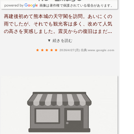
画像は著作権で保護されている場合があります。
再建後初めて熊本城の天守閣を訪問。あいにくの
雨でしたが、それでも観光客は多く、改めて人気
の高さを実感しました。震災からの復旧はまだ道
半ばで、全ての修復には約30年かかるとのこと。
▼ 続きを読む
歴史の重みと復興の歩みを肌で感じられます。見
2026/4/27(月)
出典:www.google.com
学ルートは整備されていて、空中回廊もあり移動
しやすく、雨の日でも比較的快適に見て回れまし
た。新しくなった天守は美しく、内部展示も充実
していて見応えがあります。これから少しずつ元
の姿に戻っていく過程を、また訪れて見守りたい
と思える場所でした。