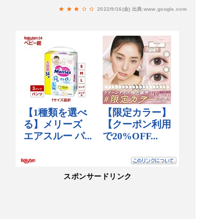
焼きチーズパスタ明太子クリームをいただきまし
2022/9/16(金)
出典:www.google.com
た。野菜がゴロゴロ入って美味しかったです。シ
ソと刻み海苔が別添えです。3回目期間限定、釜
焼きチーズパスタ牡蠣の濃厚クリームをいただき
ました。牡蠣と野菜がたくさん入っていて美味し
かったです。黒胡椒と西洋わさびが別添えです。
4回目“たっぷり海の幸”炙り明太子ぼなーらをい
ただきました。明太子とエビがたくさん入ってい
てとても美味しかったです。
スポンサードリンク