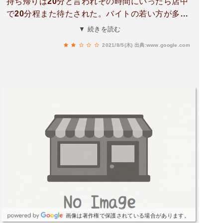
持ち帰りは20分と言われその時間にいったら店中
で20分程また待たされた。バイトの若い方が多め
で、、、食べに行った時は4人でいき確実に注文
▼ 続きを読む
したのに1人のが来なくて一時して来てませんと
2021/8/5(木)
出典:www.google.com
言ったらお待ちくださいと言われ、食べ終わる頃
に1人のが来た。謝りもなにもなかった。味はお
いしいからカッペリーニの時期はいくけどここの
店舗はもういかない。上熊本店は店員さんも味も
スピーディで好きです。
画像は著作権で保護されている場合があります。