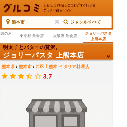
熊本市
ジャンルすべて
周辺のお
ジョリーパスタ
東京都 飲食店
大阪府 飲食店
店
上熊本店
明太子とバターの贅沢。
ジョリーパスタ 上熊本店
熊本県
/
熊本市
/
西区上熊本
イタリア料理店
.
3.7