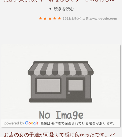
ってない感じ。味は美味しいんだからサービスを
▼ 続きを読む
もう少し改善してくれれば良いと思う。
2022/1/5(水)
出典:www.google.com
画像は著作権で保護されている場合があります。
お店の女の子達が可愛くて感じ良かったです。パ