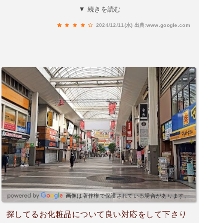
いる印象。医薬品のみならず、日用品について
▼ 続きを読む
も、安価な自社ブランド品が売られており、普段
2024/12/11(水)
出典:www.google.com
遣いするには非常に便利で有り難い。会計は、店
員さんが対応してくれる通常レジのみ。(自社ポイ
ント以外に、dポイントも貯められる)
画像は著作権で保護されている場合があります。
探してるお化粧品について良い対応をして下さり