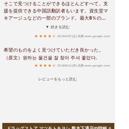
そこで見つけることができるほとんどすべて。支
援を提供できる中国語翻訳者もいます。資生堂マ
キアージュなどの一部のブランド。最大8％の免
税と最大5％のユニオンペイ割引の割引を楽しむ
▼ 続きを読む
ことができます。非常に素晴らしい！（原文）Al
2019/4/27(土)
出典:www.google.com
most everything you could find there. There’s
also a Chinese translator that could offer assi
希望のものをよく見つけていただき良かった。
stance. Some brand like shiseido maquillage
（原文）원하는 물건을 잘 찾아 주셔 좋았다.
etc. Could enjoy discount in terms of 8% tax fr
2018/6/11(月)
出典:www.google.com
ee and 5% Union pay discount in max. Very ni
ce!
レビューをもっと読む
ドラッグストア マツモトキヨシ 熊本下通店の詳細
2026/7/30