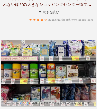
れないほどの大きなショッピングセンター街であ
った特にビタミンBを購入して服用中なのにお勧
▼ 続きを読む
めしてくれた言葉通りの効果を正確に見ている熊
2019/6/11(火)
出典:www.google.com
本市内のショッピングセンターでは、お店が多
く、規模が非常に大きく、近くにホテルやデパー
トなどがあり、非常に便利であるもちろん食べ物
とマッサージなどのいくつかの施設があり、さま
ざまな経験をすることができた（原文）17년 10월
말에 단체로 구마모토에 첨으로 방문을 했다시내에
나가 쇼핑을 하는데 지방도시치곤 엄청나게 큰 쇼
핑센타 거리였다특히 비타민B를 구매하여 복용중
인데 추천해 준 말씀대로 효과를 톡톡히 보고 있다
구마모토 시내 쇼핑센터는 상점이 많고 규모가 매
우크며 인근에 호텔과 백화점등이 있어서 매우 편
리하다물론 먹거리와 안마 등 여러 시설이 있어서
색다른 경험을 할 수 있었다
画像は著作権で保護されている場合があります。