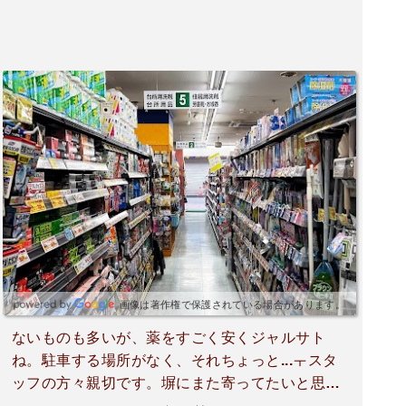
画像は著作権で保護されている場合があります。
ないものも多いが、薬をすごく安くジャルサト
ね。駐車する場所がなく、それちょっと...ㅜスタ
ッフの方々親切です。塀にまた寄ってたいと思い
ます（原文）없는 물건도 많지만, 약을 엄청 싸게