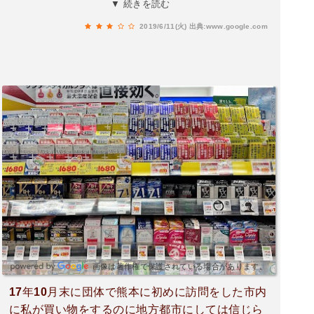
▼ 続きを読む
잘샀네요.주차할곳이 없어서 그게쫌...ㅜ직원분들
2019/6/11(火)
出典:www.google.com
친절해요.담에또 들르고 싶습니다
画像は著作権で保護されている場合があります。
17年10月末に団体で熊本に初めに訪問をした市内
に私が買い物をするのに地方都市にしては信じら