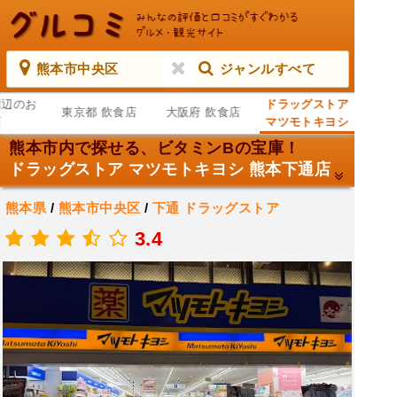
熊本市中央区
ジャンルすべて
周辺のお
ドラッグストア
東京都 飲食店
大阪府 飲食店
店
マツモトキヨシ
熊本下通店
熊本市内で探せる、ビタミンBの宝庫！
ドラッグストア マツモトキヨシ 熊本下通店
熊本県
/
熊本市中央区
/
下通
ドラッグストア
.
3.4