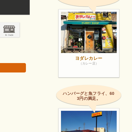
にゃんこちゃんが居ます。
画像は著作権で
ヨダレカレー
（カレー店）
ハンバーグと魚フライ、60
3円の満足。