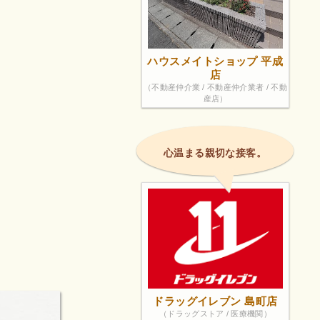
ハウスメイトショップ 平成
店
（不動産仲介業 / 不動産仲介業者 / 不動
産店）
心温まる親切な接客。
ドラッグイレブン 島町店
（ドラッグストア / 医療機関）