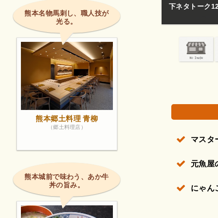
下ネタトーク120
熊本名物馬刺し、職人技が
光る。
権で保護されている場合があります。
熊本郷土料理 青柳
（郷土料理店）
マスタ
元魚屋
熊本城前で味わう、あか牛
丼の旨み。
にゃん