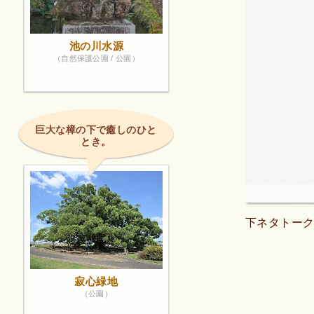
池の川水源
（自然保護公園 / 公園）
巨大な樟の下で癒しのひと
とき。
下ネタトーク1
寂心緑地
（公園）