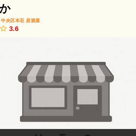
か
/
中央区本荘
居酒屋
.
3.6