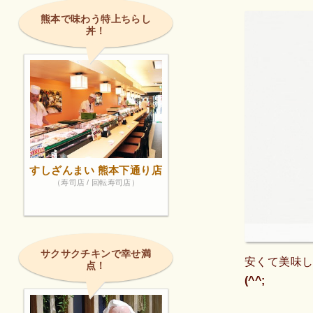
熊本で味わう特上ちらし
丼！
すしざんまい 熊本下通り店
（寿司店 / 回転寿司店）
サクサクチキンで幸せ満
安くて美味
点！
(^^;