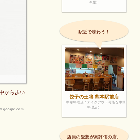
キ屋）
駅近で味わう！
中から歩い
餃子の王将 熊本駅前店
（中華料理店 / テイクアウト可能な中華
料理店）
.google.com
店員の愛想が高評価の店。