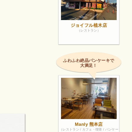
ジョイフル植木店
（レストラン）
ふわふわ絶品パンケーキで
大満足！
Manly 熊本店
（レストラン / カフェ・喫茶 / パンケー