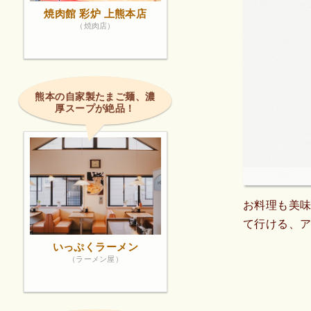
焼肉館 彩炉 上熊本店
（焼肉店）
熊本の自家製たまご麺、濃
厚スープが絶品！
お料理も美
て行ける、
いっぷくラーメン
（ラーメン屋）