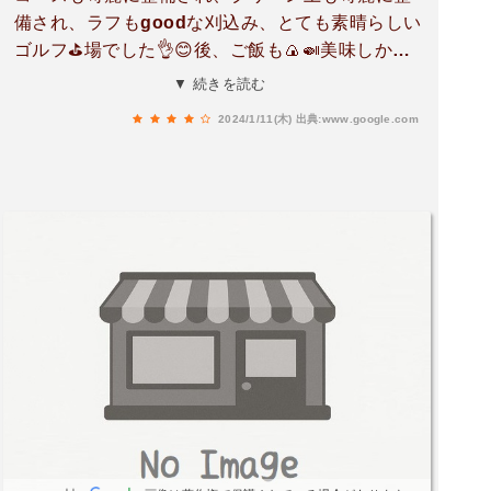
備され、ラフもgoodな刈込み、とても素晴らしい
ゴルフ⛳場でした👌😊後、ご飯も🍙🍛美味しかっ
たです✨料金もリーズナブルですね。又、来たい
▼ 続きを読む
と思いますよ😹
2024/1/11(木)
出典:www.google.com