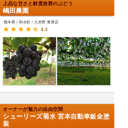
上品な甘さと鮮度抜群のぶどう
嶋田農園
熊本県 / 和水町 / 久米野 青果店
4.3
オーナーが魅力の自由空間
シューリーズ菊水 宮本自動車鈑金塗
装