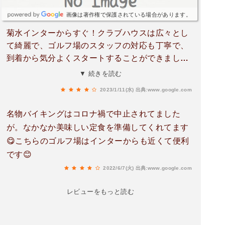
画像は著作権で保護されている場合があります。
菊水インターからすぐ！クラブハウスは広々とし
て綺麗で、ゴルフ場のスタッフの対応も丁寧で、
到着から気分よくスタートすることができまし
た。コースはOBがほとんどないですが、フェアウ
▼ 続きを読む
ェイ近くに植えられた木が攻め方を工夫させてく
2023/1/11(水)
出典:www.google.com
れました。グリーンも綺麗で、段のあるホールや
行くラインとそうでもラインがあって、難しかっ
名物バイキングはコロナ禍で中止されてました
たです。アウトコースはミドルホールでも距離が
が。なかなか美味しい定食を準備してくれてます
あり、セカンドでも距離が残るので大変でした。
😋こちらのゴルフ場はインターからも近くて便利
もちろん、その分楽しかったですが。アゴのある
です😊
ガードバンカーにハマってしまうことがあり、ベ
2022/6/7(火)
出典:www.google.com
ストスコア！とは行きませんでしたが、また是非
リベンジしたいです。
レビューをもっと読む