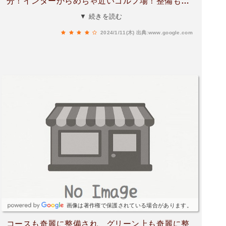
分！インターからめちゃ近いゴルフ場！整備もし
っかりされていてキレイ🌈県外からも来られる方
▼ 続きを読む
も多く、帰りはインター側の馬刺し屋が人気らし
2024/1/11(木)
出典:www.google.com
い✨コースも初心者に割りと優しいコースです✨
また行きたい！
画像は著作権で保護されている場合があります。
コースも奇麗に整備され、グリーン上も奇麗に整