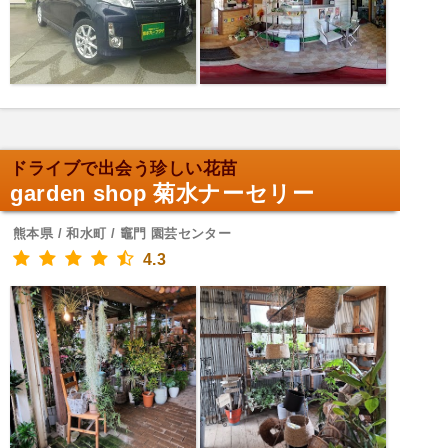
ドライブで出会う珍しい花苗
garden shop 菊水ナーセリー
熊本県 / 和水町 / 竈門 園芸センター
4.3