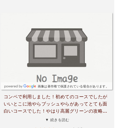
画像は著作権で保護されている場合があります。
コンペで利用しました！初めてのコースでしたが
いいとこに池やらブッシュやらがあってとても面
白いコースでした！やはり高麗グリーンの攻略は
難しいですが綺麗に整備されてきて気持ちよく回
▼ 続きを読む
れますね🥴可愛い猫ちゃんにも癒されました😺ま