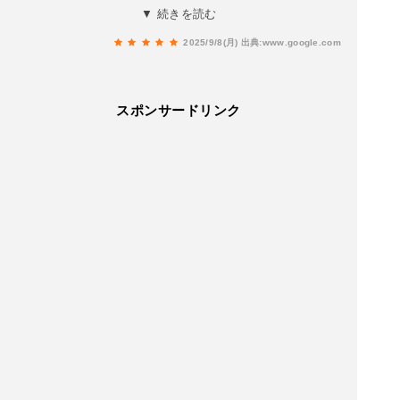
ホールと隣接しているので曲がる人は打ち込み注
▼ 続きを読む
意ですが、ＯＢは少なくフェアウェイも広く、ラ
2025/9/8(月)
出典:www.google.com
フもふわふわした隙間があるものなので易しめと
思います。コーライのグリーンは遅めでしっかり
打たないとカップふちで止まることが多かったで
スポンサードリンク
す。あまり詰め込んでいないようでスムーズに回
れて快適でした。お風呂も広々してるしロッカー
もトイレもきれいで、また是非行きたいコースで
す。