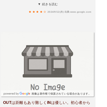
試されるホールが多く、戦略的なプレーが求めら
▼ 続きを読む
れます。自然の地形を活かした設計で、飽きのこ
2024/9/12(木)
出典:www.google.com
ないチャレンジングなゴルフを体験できます。レ
ストランでは、地元の食材を活かした美味しく多
彩な食事が楽しめます。菊水インターチェンジか
らアクセスが良好で、車での移動が便利です。
画像は著作権で保護されている場合があります。
OUTは距離もあり難しくINは優しい。初心者から