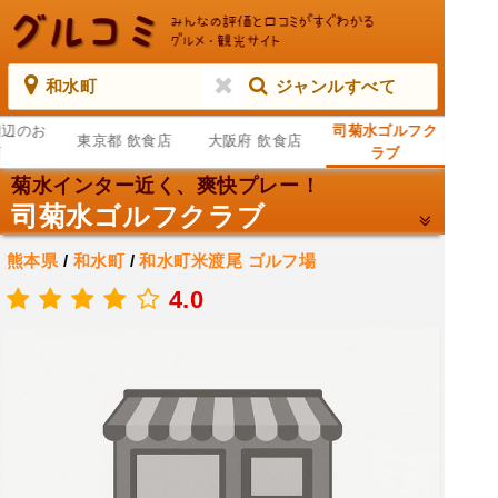
和水町
ジャンルすべて
周辺のお
司菊水ゴルフク
東京都 飲食店
大阪府 飲食店
店
ラブ
菊水インター近く、爽快プレー！
司菊水ゴルフクラブ
熊本県
/
和水町
/
和水町米渡尾
ゴルフ場
.
4.0