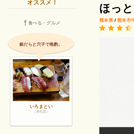
オススメ！
ほっと
熊本県
/
熊本市
食べる・グルメ
銀だらと穴子で晩酌。
いろまとい
（寿司店）