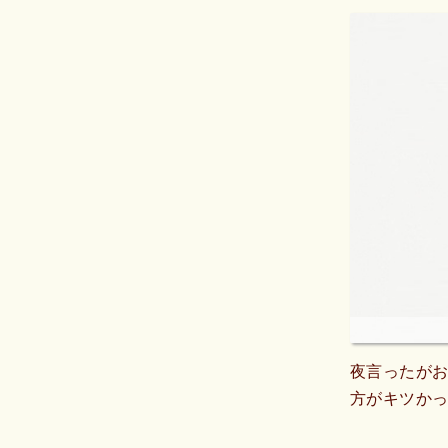
夜言ったがお
方がキツかっ