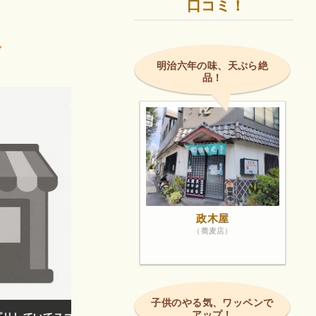
口コミ！
ン
.
明治六年の味、天ぷら絶
品！
政木屋
（蕎麦店）
子供のやる気、ワッペンで
アップ！