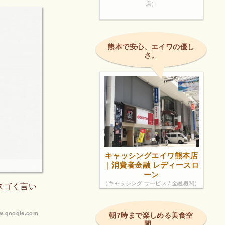
店）
熊本で安心、エイワの優し
さ。
キャッシングエイワ熊本店
｜消費者金融 レディースロ
ーン
（キャッシング サービス / 金融機関）
スゴく言い
.google.com
朝7時まで楽しめる美食空
間。