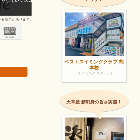
方がキツかっ
お昼にのりたる弁当を食べました。
画像は著作権で
ベストスイミングクラブ 熊
本校
（スイミング スクール）
天草産 鯖刺身の旨さ実感！