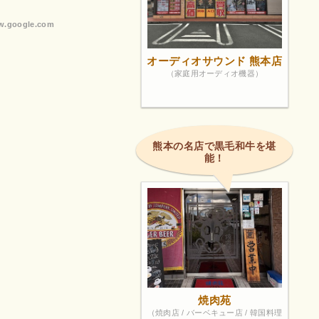
.google.com
オーディオサウンド 熊本店
（家庭用オーディオ機器）
熊本の名店で黒毛和牛を堪
能！
焼肉苑
（焼肉店 / バーベキュー店 / 韓国料理