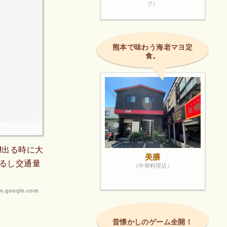
プ）
熊本で味わう海老マヨ定
食。
!出る時に大
美膳
るし交通量
（中華料理店）
.google.com
昔懐かしのゲーム全開！