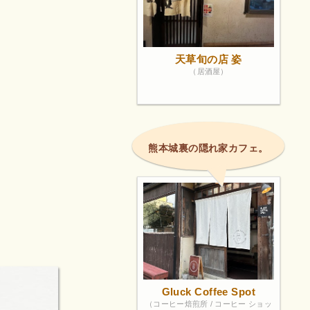
天草旬の店 姿
（居酒屋）
熊本城裏の隠れ家カフェ。
Gluck Coffee Spot
（コーヒー焙煎所 / コーヒー ショッ