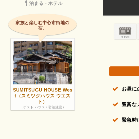
夜言ったがお客
泊まる・ホテル
すれば!
た💦お客さんが
権で保護されている場合があります。
家族と楽しむ中心市街地の
宿。
お昼に
SUMITSUGU HOUSE Wes
t（スミツグハウス ウエス
ト）
豊富な
（ゲスト ハウス / 宿泊施設）
緊急時