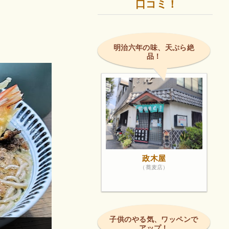
口コミ！
明治六年の味、天ぷら絶
品！
政木屋
（蕎麦店）
子供のやる気、ワッペンで
アップ！