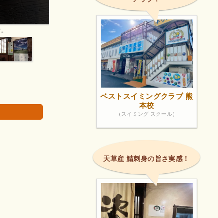
土曜日の開店直後に訪問しました。
画像は著作権で
ベストスイミングクラブ 熊
本校
（スイミング スクール）
天草産 鯖刺身の旨さ実感！