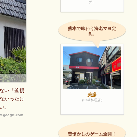
プ）
熊本で味わう海老マヨ定
食。
ない「釜揚
美膳
なかったけ
（中華料理店）
い。
.google.com
昔懐かしのゲーム全開！