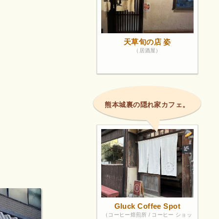
天草旬の店 姿
（居酒屋）
熊本城裏の隠れ家カフェ。
Gluck Coffee Spot
（コーヒー焙煎所 / コーヒー ショッ