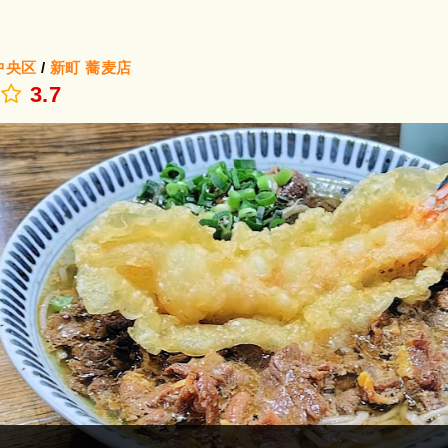
中央区
/
新町
蕎麦店
.
3.7