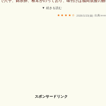
スで穴子、錦糸卵、椎茸がのっており、味付けは福岡筑後の鰻
タレで整えてありました。穴子がこのすし飯ベースのタレご飯
▼ 続きを読む
ても気に入りました。価格もとてもリーズナブルでした。
出典:www
2026/1/23(金)
スポンサードリンク