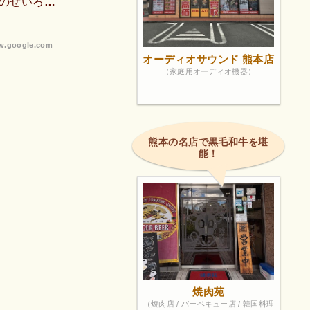
のせいろ蒸
にベストマ
.google.com
オーディオサウンド 熊本店
（家庭用オーディオ機器）
熊本の名店で黒毛和牛を堪
能！
焼肉苑
（焼肉店 / バーベキュー店 / 韓国料理