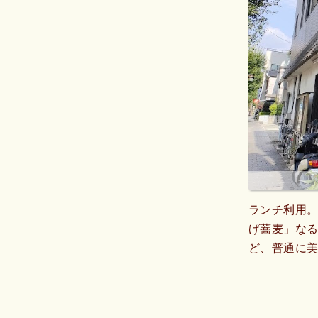
ランチ利用
げ蕎麦」な
ど、普通に