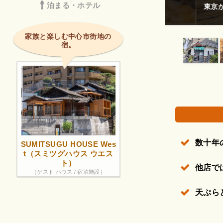
泊まる・ホテル
東京から来てい
権で保護されている場合があります。
家族と楽しむ中心市街地の
宿。
数十年
SUMITSUGU HOUSE Wes
t（スミツグハウス ウエス
ト）
他店で
（ゲスト ハウス / 宿泊施設）
天ぷら