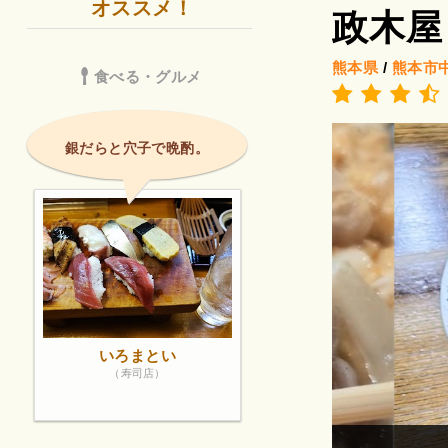
オススメ！
政木屋
熊本県
/
熊本市
食べる・グルメ
銀だらと穴子で晩酌。
いろまとい
（寿司店）