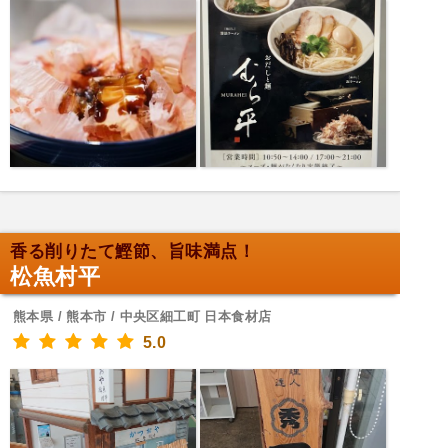
香る削りたて鰹節、旨味満点！
松魚村平
熊本県 / 熊本市 / 中央区細工町 日本食材店
5.0