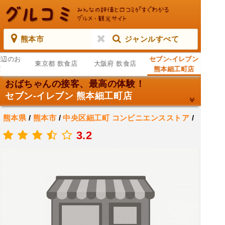
熊本市
ジャンルすべて
周辺のお
セブン-イレブン
東京都 飲食店
大阪府 飲食店
店
熊本細工町店
おばちゃんの接客、最高の体験！
セブン-イレブン 熊本細工町店
熊本県
/
熊本市
/
中央区細工町
コンビニエンスストア
/
コンビニ
3.2
.