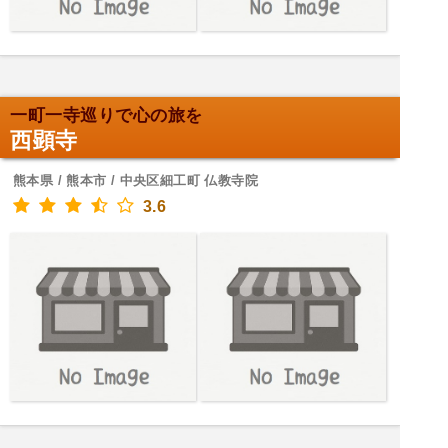
一町一寺巡りで心の旅を
西顕寺
熊本県 / 熊本市 / 中央区細工町 仏教寺院
3.6