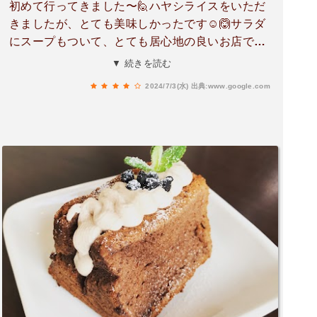
初めて行ってきました〜🙋ハヤシライスをいただ
きましたが、とても美味しかったです☺️🙆サラダ
にスープもついて、とても居心地の良いお店でし
たよ～😁身体に良い、健康的なランチを楽しめま
▼ 続きを読む
した‼️是非、一度行ってみてくださいね〜😄
2024/7/3(水)
出典:www.google.com