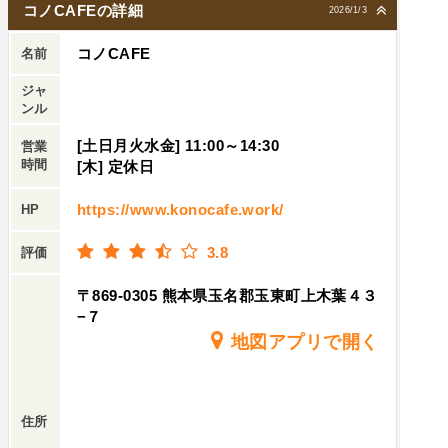
コノCAFEの詳細
2026/1/3
コノCAFE
名前
ジャ
ンル
[土日月火水金] 11:00～14:30
営業
時間
[木] 定休日
https://www.konocafe.work/
HP
3.8
評価
〒869-0305 熊本県玉名郡玉東町上木葉４３
−７
地図アプリで開く
住所