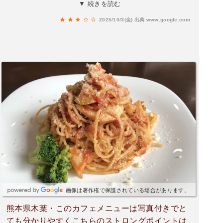
お店の人参？のドレッシングは手作りのこだわり
▼ 続きを読む
を感じますお米は地元のノニ米を使ってあるよう
2025/10/3(金)
出典:www.google.com
です地産地消いいですね。私はビーフシチュー
（税込1,300円）をいただきました。ご飯に対しル
ーが少なめかと思いきや、全体的に味が濃かった
ので、案外ちょうど良かったです笑量はお年寄り
や女性向け、軽く食べたい人にちょうど良いで
す！他にもカレー、照り焼きチキンもありました
一緒に来た人が食べていて普通と言っていたので
おすすめはビーフシチューということで！笑帰り
にコーヒーの無料チケットを貰ったのでまた改め
てコーヒーを飲みに行きます。
画像は著作権で保護されている場合があります。
熊本県木葉・このカフェメニューは写真付きでと
ても分かりやすくこちらのストロングポイントは