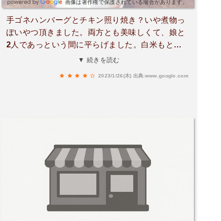
画像は著作権で保護されている場合があります。
手ゴネハンバーグとチキン照り焼き？いや煮物っ
ぽいやつ頂きました。両方とも美味しくて、娘と
2人であっという間に平らげました。白米もとて
も美味しくて、なんだろうって思ったらノニ米と
▼ 続きを読む
言う米でした。食後にコーヒー頂きましたが、北
2023/1/26(木)
出典:www.google.com
熊本のナチュラルコーヒーさんの豆なのかな？(販
売してました。)可もなく不可も無く。何度も寄っ
てるんですが、臨時休業とやたらとあたり、一回
しか行けてないのが、星4の理由。味もサービス
もハズレ無し。