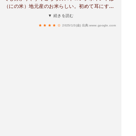
（にの米）地元産のお米らしい。初めて耳にする
言葉ですが，大手前がかかったお米らしい。野菜
▼ 続きを読む
とかも地元の野菜にこだわりが有るみたいランチ
2025/1/3(金)
出典:www.google.com
のてりやきチキンも，付け足しの野菜も，お米
も，カップスープも，全て良かったですよ精算後
次回使えるコーヒーのチケット頂きました。