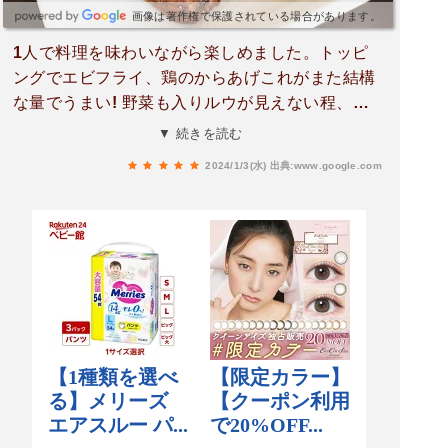
画像は著作権で保護されている場合があります。
1人で料理を味わいながら楽しめました。トッピ
ングでエビフライ、鶏のからあげこれがまた結構
な量でうまい! 野菜も入りルウが見えない程、彩
りきれいな盛付け。ご飯も大盛り。スープ、サラ
▼ 続きを読む
ダも付き。食後にお店手作りのケーキセットを注
2024/1/3(水)
出典:www.google.com
文。珈琲とケーキ1個追加、ガトーショコラ、ア
ップルパイとてもおいしかった(*´ω｀*) 満腹満
足!!