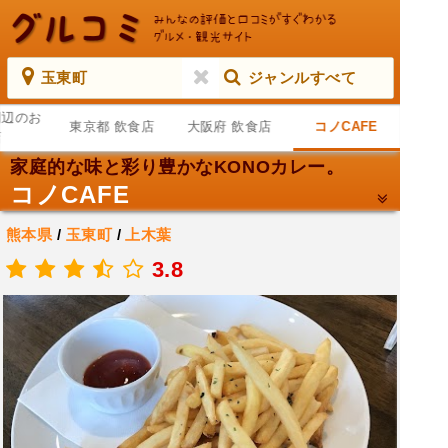
玉東町
ジャンルすべて
周辺のお
東京都 飲食店
大阪府 飲食店
コノCAFE
店
家庭的な味と彩り豊かなKONOカレー。
コノCAFE
熊本県
/
玉東町
/
上木葉
.
3.8