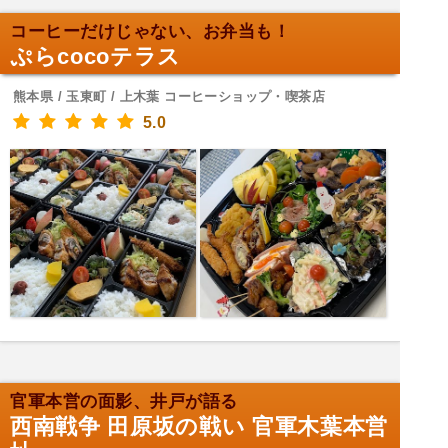
コーヒーだけじゃない、お弁当も！
ぷらcocoテラス
熊本県 / 玉東町 / 上木葉 コーヒーショップ・喫茶店
5.0
官軍本営の面影、井戸が語る
西南戦争 田原坂の戦い 官軍木葉本営