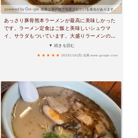
画像は著作権で保護されている場合があります。
あっさり豚骨熊本ラーメンが最高に美味しかった
です。ラーメン定食はご飯と美味しいシュウマ
イ、サラダもついています。大盛りラーメンのボ
リュームはなかなかのものです。また必ず来ま
▼ 続きを読む
す。
2023/1/16(月)
出典:www.google.com