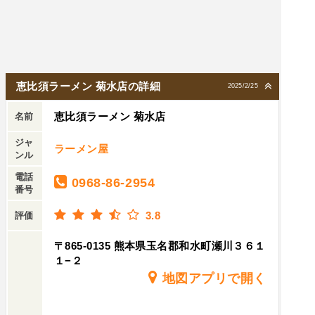
恵比須ラーメン 菊水店の詳細
2025/2/25
恵比須ラーメン 菊水店
名前
ジャ
ラーメン屋
ンル
電話
0968-86-2954
番号
3.8
評価
〒865-0135 熊本県玉名郡和水町瀬川３６１
１−２
地図アプリで開く