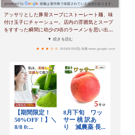
画像は著作権で保護されている場合があります。
アッサリとした豚骨スープにストーレート麺、味
付け玉子にチャーシュー。店内の雰囲気とスープ
をすすった瞬間に幼少の頃のラーメンを思い出
す。今どきの飾られたラーメンではなく、熊本ラ
▼ 続きを読む
ーメンの原型とも思える。
2024/2/25(日)
出典:www.google.com