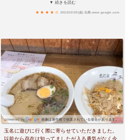
ンですが優しい味で美味しかったです。1杯550円
▼ 続きを読む
とお財布にも優しいお値段。駐車場がなくて店の
2024/10/25(金)
出典:www.google.com
隣にある空き家の前に停めました。私的に行きつ
けにしたいラーメン屋さんの一つにランクインで
す。
画像は著作権で保護されている場合があります。
玉名に遊びに行く際に寄らせていただきました。
以前から存在は知ってましたが入る勇気がなく今