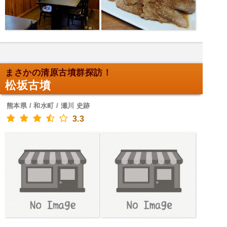
まさかの清原古墳群探訪！
松坂古墳
熊本県 / 和水町 / 瀬川 史跡
3.3