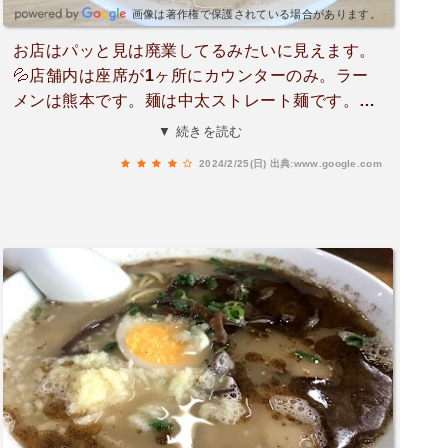
画像は著作権で保護されている場合があります。
お店はパッと見は廃業してるみたいに見えます。
💦店舗内は座席が1ヶ所にカウンターのみ。ラー
メンは熊本です。麺は中太ストレート麺です。塩
分は濃い目かな？個人的には普通に美味しかった
▼ 続きを読む
です。他の方のレビューでラーメンLがどんな感
2024/2/25(日)
出典:www.google.com
じかな？と思って注文しました。そこまで多いと
は感じませんでした。器はデカいです。インパク
トあります。小さな焼豚が2枚と煮卵の半分が入
って、キクラゲ少々。リピありかと思います。😆
おじさんとおばさんに30代位？の可愛らしい女性
の3人が居るみたいです。