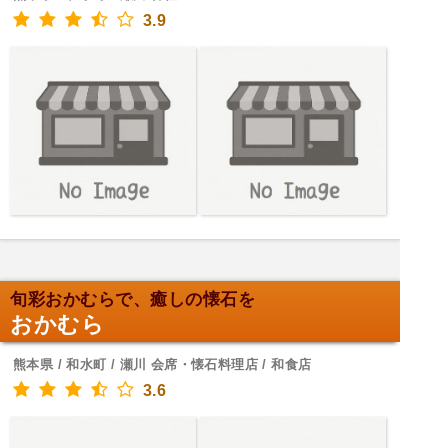
3.9
旬彩おかむらで、癒しの懐石を
おかむら
熊本県 / 和水町 / 瀬川 会席・懐石料理店 / 和食店
3.6