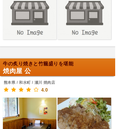
牛の炙り焼きと竹籠盛りを堪能
焼肉屋 公
熊本県 / 和水町 / 瀬川 焼肉店
4.0