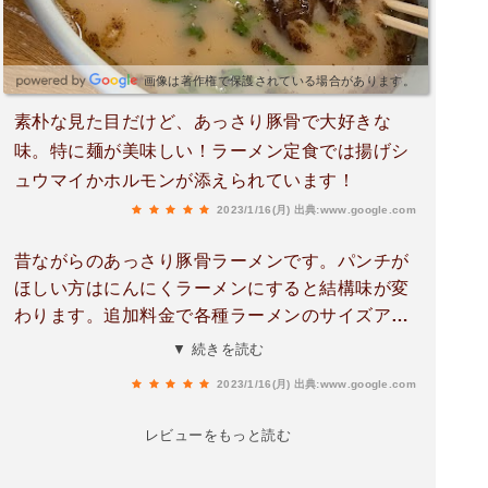
画像は著作権で保護されている場合があります。
素朴な見た目だけど、あっさり豚骨で大好きな
味。特に麺が美味しい！ラーメン定食では揚げシ
ュウマイかホルモンが添えられています！
2023/1/16(月)
出典:www.google.com
昔ながらのあっさり豚骨ラーメンです。パンチが
ほしい方はにんにくラーメンにすると結構味が変
わります。追加料金で各種ラーメンのサイズアッ
プ＋定食にもできます。店内はだいぶ老朽化して
▼ 続きを読む
ますがカウンター、テーブルはきれいに掃除され
2023/1/16(月)
出典:www.google.com
ています😃今回食べた大盛ラーメン(L)は麺が2玉
か2.5玉位入っていると思いますがあっさり系なの
レビューをもっと読む
でペロッと食べれます😋