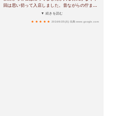
回は思い切って入店しました。昔ながらの佇まい
で、小上がり好きな自分に嬉しい畳の小上がり席
▼ 続きを読む
が二つ。家族できたのでこちらに迷わず着席。ラ
2024/6/25(火)
出典:www.google.com
ーメンと焼豚ラーメンをLに変更。焼飯と餃子を
注文。ほどなくラーメンが登場。ちなみにLは麺
二玉、Mは1.5玉だそうです。味は熊本ラーメンど
まんなか。間違いないうまさです。ペロリと食べ
てしまいました。食の細い下の子もおかわりする
くらいあと引くおいしさでした。次回はにんにく
ラーメンにチャレンジしたいですね、また伺いま
す。