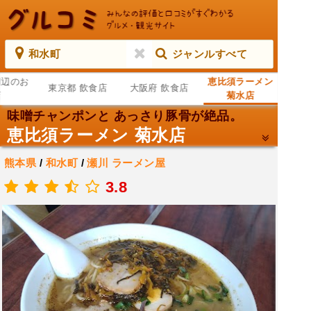
和水町
ジャンルすべて
周辺のお
恵比須ラーメン
東京都 飲食店
大阪府 飲食店
店
菊水店
味噌チャンポンと あっさり豚骨が絶品。
恵比須ラーメン 菊水店
熊本県
/
和水町
/
瀬川
ラーメン屋
.
3.8