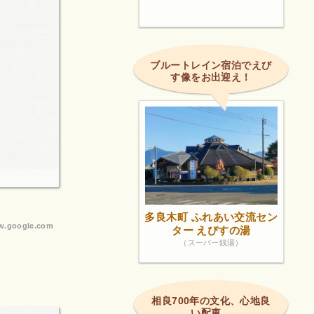
ブルートレイン宿泊でえび
す像をお出迎え！
多良木町 ふれあい交流セン
.google.com
ター えびすの湯
（スーパー銭湯）
相良700年の文化、心地良
い配車。