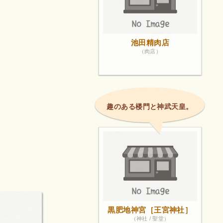
池田精肉店
（肉店）
趣のある楼門と神武天皇。
黒肥地神宮［王宮神社］
（神社 / 聖堂）