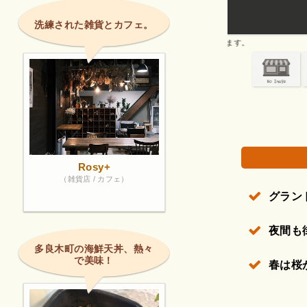
グランドのカー
洗練された雑貨とカフェ。
権で保護されている場合があります。
Rosy+
（雑貨店 / カフェ）
グラン
夜間も
多良木町の海鮮天丼、熱々
で美味！
春は桜