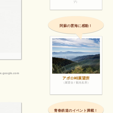
プ）
阿蘇の雲海に感動！
.google.com
アポロ峠展望所
（展望台 / 観光名所）
青春鉄道のイベント満載！