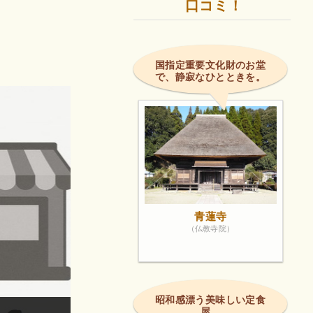
口コミ！
国指定重要文化財のお堂
で、静寂なひとときを。
青蓮寺
（仏教寺院）
昭和感漂う美味しい定食
屋。