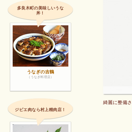
多良木町の美味しいうな
丼！
うなぎの吉鶴
（うなぎ料理店）
綺麗に整備
ジビエ肉なら村上精肉店！