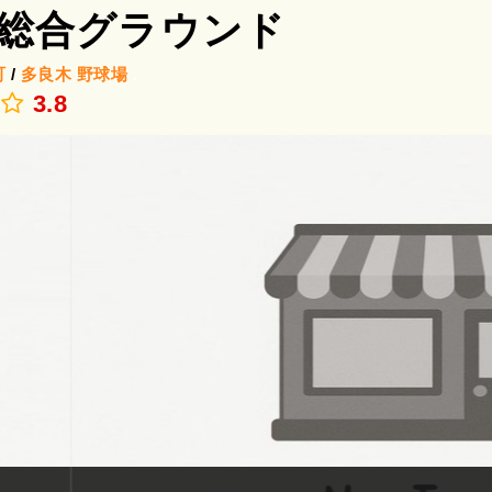
総合グラウンド
町
/
多良木
野球場
.
3.8