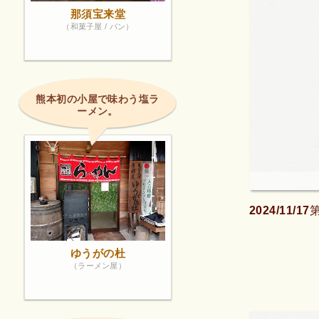
那須宝来堂
（和菓子屋 / パン）
熊本初の小屋で味わう塩ラ
ーメン。
2024/11
ゆうがの杜
（ラーメン屋）