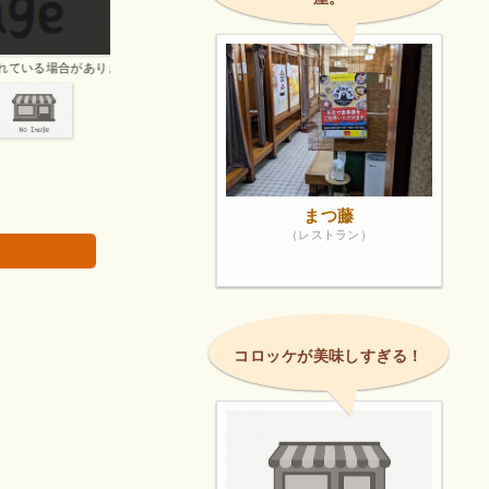
防災訓練などいろんなイベントが開催されます❗
画像は著作権で
まつ藤
（レストラン）
コロッケが美味しすぎる！