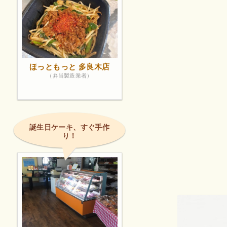
ほっともっと 多良木店
（弁当製造業者）
誕生日ケーキ、すぐ手作
り！