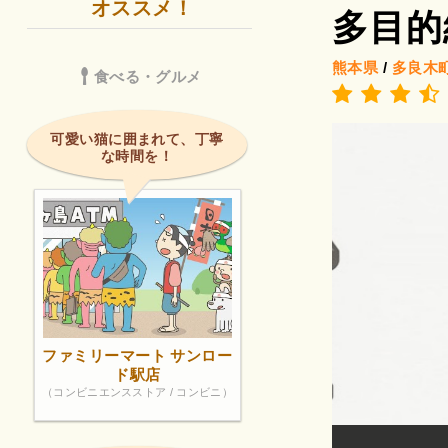
オススメ！
多目的
熊本県
/
多良木
食べる・グルメ
可愛い猫に囲まれて、丁寧
な時間を！
ファミリーマート サンロー
ド駅店
（コンビニエンスストア / コンビニ）