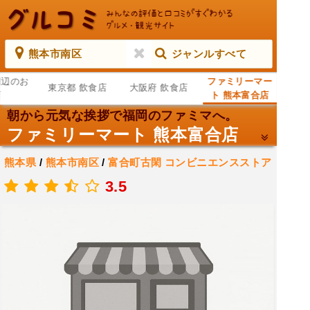
熊本市南区
ジャンルすべて
周辺のお
ファミリーマー
東京都 飲食店
大阪府 飲食店
店
ト 熊本富合店
朝から元気な挨拶で福岡のファミマへ。
ファミリーマート 熊本富合店
熊本県
/
熊本市南区
/
富合町古閑
コンビニエンスストア
/
ATM
3.5
.