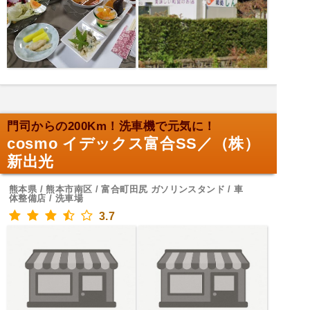
門司からの200Km！洗車機で元気に！
cosmo イデックス富合SS／（株）
新出光
熊本県 / 熊本市南区 / 富合町田尻 ガソリンスタンド / 車
体整備店 / 洗車場
3.7