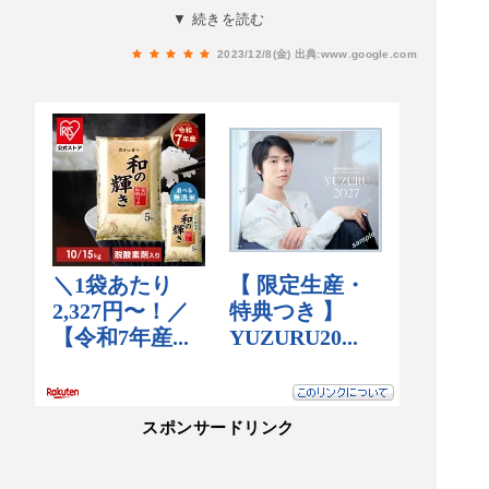
た。とても温かい気持ちになりました。こんなコ
▼ 続きを読む
ンビニが増えるといいですね。通わせていただき
2023/12/8(金)
出典:www.google.com
ます。
スポンサードリンク