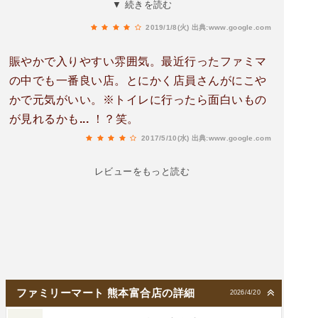
切り扉🚪あり、身障者用駐車場あり。線路🛤添い
▼ 続きを読む
のファミリーマートです。
2019/1/8(火)
出典:www.google.com
賑やかで入りやすい雰囲気。最近行ったファミマ
の中でも一番良い店。とにかく店員さんがにこや
かで元気がいい。※トイレに行ったら面白いもの
が見れるかも... ！？笑。
2017/5/10(水)
出典:www.google.com
レビューをもっと読む
ファミリーマート 熊本富合店の詳細
2026/4/20