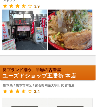
ストラン
3.9
良ブランド揃う、半額の古着屋
ユーズドショップ五番街 本店
熊本県 / 熊本市南区 / 富合町清藤大字田尻 古着屋
3.4