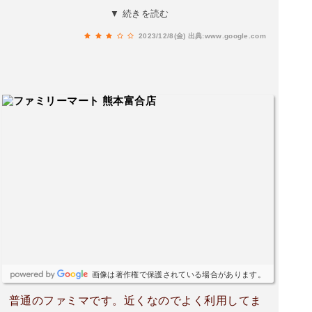
ックとか何を注文したのか店内にいる人みんなに
▼ 続きを読む
聞こえてそうで恥ずかしいです。あと深夜にいる
2023/12/8(金)
出典:www.google.com
おじさん(オーナーらしい)客が少ないからってだ
いぶ油断してる。私が見たときは座って新聞読ん
でた。レジ対応も雑すぎて、ど田舎にある小売商
店並の適当さだった。気になるのはその2人くら
いで他の人は良い。あとゴミ箱が外(2重扉の間)に
あるのも良い◎あ、ただ駐車場から出るとき、旗
で凄く見づらい。
画像は著作権で保護されている場合があります。
普通のファミマです。近くなのでよく利用してま