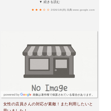
れたくないかな。苦手な店員さんです。
▼ 続きを読む
2026/1/8(木)
出典:www.google.com
画像は著作権で保護されている場合があります。
女性の店員さんの対応が素敵！また利用したいと
思いました！