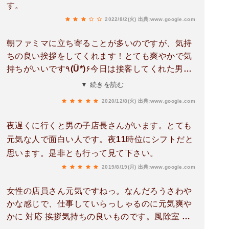
す。
2022/8/2(火)
出典:www.google.com
朝ファミマに立ち寄ることが多いのですが、気持
ちの良い挨拶をしてくれます！とても爽やかで気
持ちがいいです٩(Ü*)۶今日は接客してくれた男の
人に行ってらっしゃい気をつけてと言って貰いと
▼ 続きを読む
ても気持ちが良かったです！(๑ ᴖ ᴑ ᴖ ๑)
2020/12/8(火)
出典:www.google.com
夜遅くに行くと男の子店長さんがいます。とても
元気な人で面白い人です。夜11時位にシフトだと
思います。是非とも行って見て下さい。
2019/8/19(月)
出典:www.google.com
女性の店員さん元気ですねっ。なんだろうさわや
かな感じで、仕事していらっしゃるのに元気爽や
かに 対応 挨拶気持ちの良いものです。風除室 仕