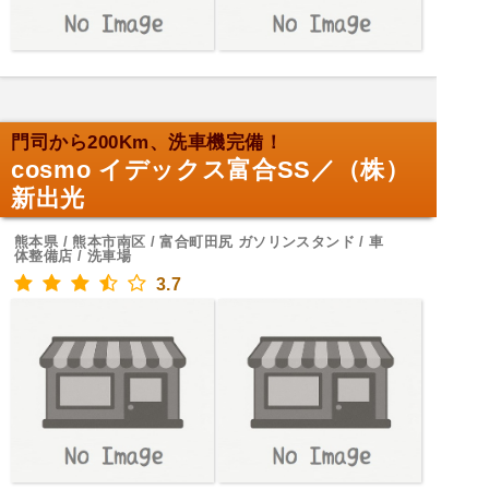
門司から200Km、洗車機完備！
cosmo イデックス富合SS／（株）
新出光
熊本県 / 熊本市南区 / 富合町田尻 ガソリンスタンド / 車
体整備店 / 洗車場
3.7