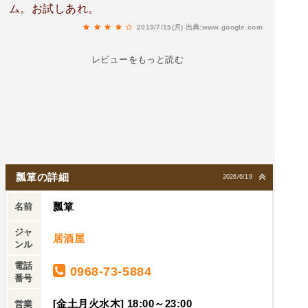
ム。お試しあれ。
2019/7/15(月)
出典:www.google.com
レビューをもっと読む
瓢箪の詳細
2026/6/19
瓢箪
名前
ジャ
居酒屋
ンル
電話
0968-73-5884
番号
[金土月火水木] 18:00～23:00
営業