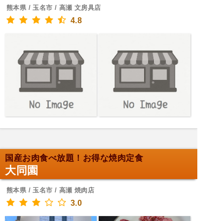
熊本県 / 玉名市 / 高瀬 文房具店
4.8
国産お肉食べ放題！お得な焼肉定食
大同園
熊本県 / 玉名市 / 高瀬 焼肉店
3.0