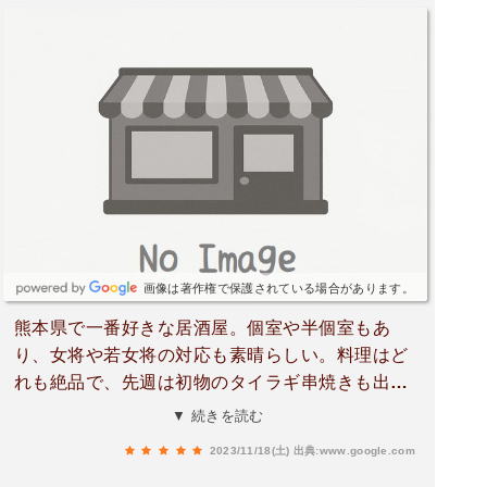
画像は著作権で保護されている場合があります。
熊本県で一番好きな居酒屋。個室や半個室もあ
り、女将や若女将の対応も素晴らしい。料理はど
れも絶品で、先週は初物のタイラギ串焼きも出し
てくれた。特に刺身の盛合せは寿司屋以上で、近
▼ 続きを読む
所に有れば毎日でも通いたくなるお店。
2023/11/18(土)
出典:www.google.com