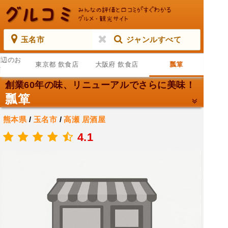
玉名市
ジャンルすべて
周辺のお
東京都 飲食店
大阪府 飲食店
瓢箪
店
創業60年の味、リニューアルでさらに美味！
瓢箪
熊本県
/
玉名市
/
高瀬
居酒屋
.
4.1