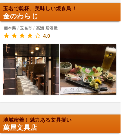
玉名で乾杯、美味しい焼き鳥！
金のわらじ
熊本県 / 玉名市 / 高瀬 居酒屋
4.0
地域密着！魅力ある文具揃い
萬屋文具店