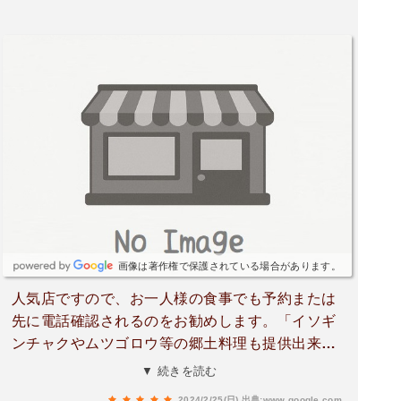
画像は著作権で保護されている場合があります。
人気店ですので、お一人様の食事でも予約または
先に電話確認されるのをお勧めします。「イソギ
ンチャクやムツゴロウ等の郷土料理も提供出来る
が、材料の仕入れが安定して無いので予約してほ
▼ 続きを読む
しい」との事です。
2024/2/25(日)
出典:www.google.com