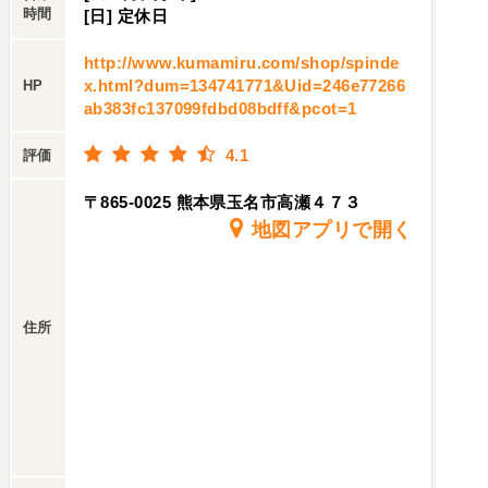
時間
[日] 定休日
http://www.kumamiru.com/shop/spinde
x.html?dum=134741771&Uid=246e77266
HP
ab383fc137099fdbd08bdff&pcot=1
4.1
評価
〒865-0025 熊本県玉名市高瀬４７３
地図アプリで開く
住所