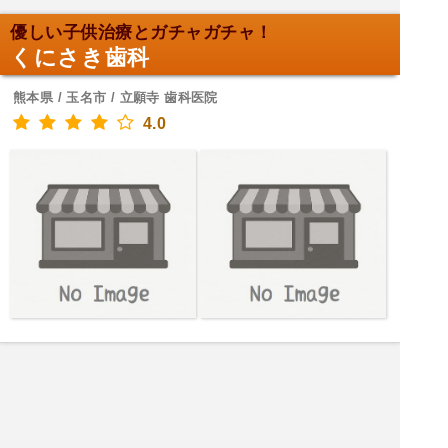
優しい子供治療とガチャガチャ！
くにさき歯科
熊本県 / 玉名市 / 立願寺 歯科医院
4.0