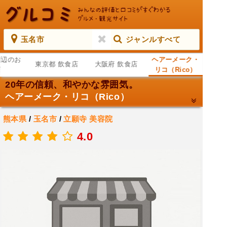
玉名市
ジャンルすべて
周辺のお
ヘアーメーク・
東京都 飲食店
大阪府 飲食店
店
リコ（Rico）
20年の信頼、和やかな雰囲気。
ヘアーメーク・リコ（Rico）
熊本県
/
玉名市
/
立願寺
美容院
.
4.0