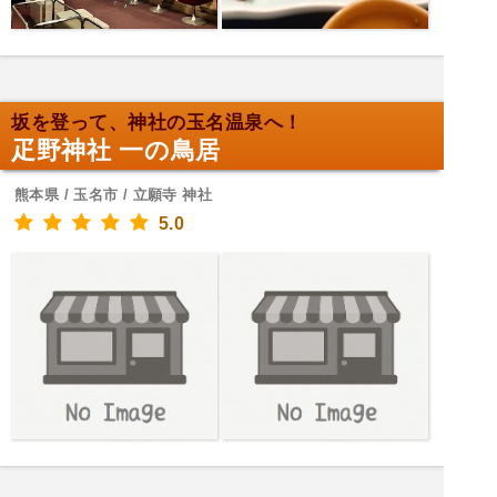
坂を登って、神社の玉名温泉へ！
疋野神社 一の鳥居
熊本県 / 玉名市 / 立願寺 神社
5.0