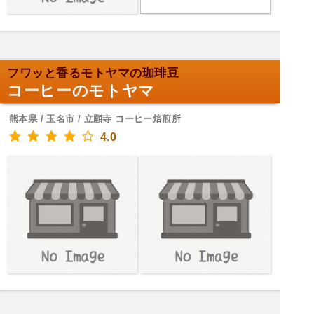
フワッと香るモトヤマの珈琲豆
コーヒーのモトヤマ
熊本県 / 玉名市 / 立願寺 コーヒー焙煎所
4.0