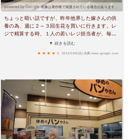
画像は著作権で保護されている場合があります。
ちょっと暗い話ですが、昨年他界した嫁さんの供
養の為、週に２～３回生花を買いに行きます。レ
ジで精算する時、１人の若いレジ担当者が、毎回
茎の下の部分に必ずビニールを被せてくれて、水
▼ 続きを読む
が落ちないようにしてくれます。とても心使いの
2021/10/5(火)
出典:www.google.com
できた店員さんですよ☺️いつも精算の時は、その
子がいないか探してます❗