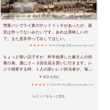
画像は著作権で保護されている場合があります。
惣菜パンでライ麦のサンドイッチがあったが、最
近は作ってないみたいです。あれは美味しいの
で、また是非作って出してほしい。
2021/10/1(金)
出典:www.google.com
ちょっと暗い話ですが、昨年他界した嫁さんの供
養の為、週に２～３回生花を買いに行きます。レ
ジで精算する時、１人の若いレジ担当者が、毎回
茎の下の部分に必ずビニールを被せてくれて、水
▼ 続きを読む
が落ちないようにしてくれます。とても心使いの
2021/9/7(火)
出典:www.google.com
できた店員さんですよ☺️いつも精算の時は、その
子がいないか探してます❗
レビューをもっと読む