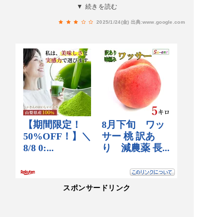
り、雨の日は、屋上があまり濡れずに、店内に行
▼ 続きを読む
きやすいかと思います。
2025/1/24(金)
出典:www.google.com
スポンサードリンク