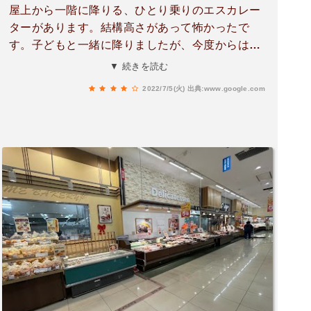
屋上から一階に降りる、ひとり乗りのエスカレー
ターがあります。結構高さがあって怖かったで
す。子どもと一緒に降りましたが、今度からはエ
レベーターにしようと思っています。お惣菜が豊
▼ 続きを読む
富です。入り口のパンやさんのクリームパンおい
2022/7/5(火)
出典:www.google.com
しかったです。