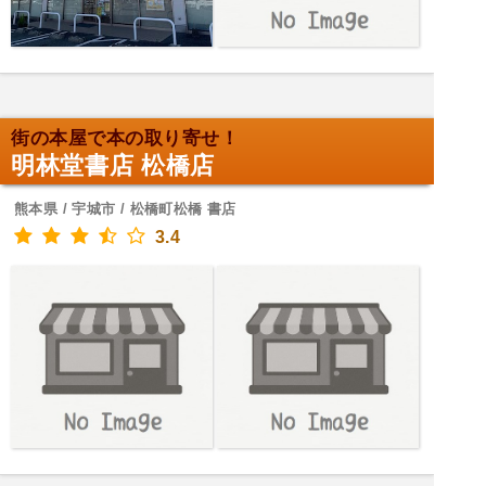
街の本屋で本の取り寄せ！
明林堂書店 松橋店
熊本県 / 宇城市 / 松橋町松橋 書店
3.4