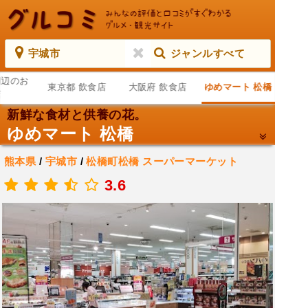
宇城市
ジャンルすべて
周辺のお
東京都 飲食店
大阪府 飲食店
ゆめマート 松橋
店
新鮮な食材と供養の花。
ゆめマート 松橋
熊本県
/
宇城市
/
松橋町松橋
スーパーマーケット
.
3.6