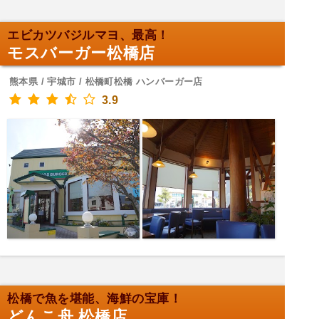
エビカツバジルマヨ、最高！
モスバーガー松橋店
熊本県 / 宇城市 / 松橋町松橋 ハンバーガー店
3.9
松橋で魚を堪能、海鮮の宝庫！
どんこ舟 松橋店