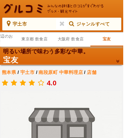
宇土市
ジャンルすべて
周辺のお
東京都 飲食店
大阪府 飲食店
宝友
店
明るい場所で味わう多彩な中華。
宝友
熊本県
/
宇土市
/
南段原町
中華料理店
/
店舗
.
4.0