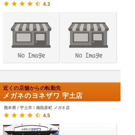
4.3
近くの店舗からの転勤先
メガネのヨネザワ 宇土店
熊本県 / 宇土市 / 南段原町 メガネ店
4.5