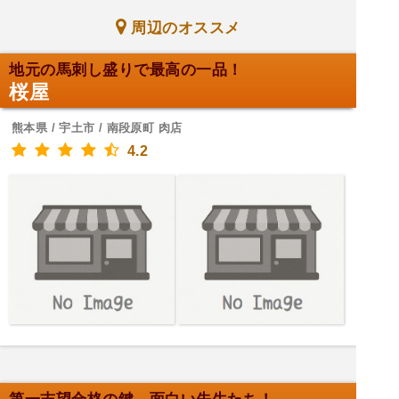
周辺のオススメ
地元の馬刺し盛りで最高の一品！
桜屋
熊本県 / 宇土市 / 南段原町 肉店
4.2