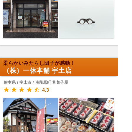
柔らかいみたらし団子が感動！
（株）一休本舗 宇土店
熊本県 / 宇土市 / 南段原町 和菓子屋
4.3