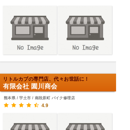
リトルカブの専門店、代々お世話に！
有限会社 園川商会
熊本県 / 宇土市 / 南段原町 バイク修理店
4.9