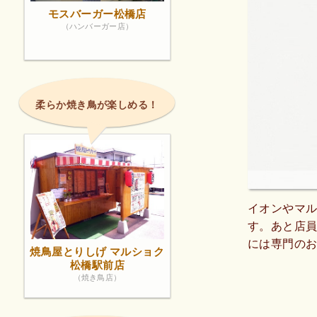
モスバーガー松橋店
（ハンバーガー店）
柔らか焼き鳥が楽しめる！
イオンやマ
す。あと店
には専門の
焼鳥屋とりしげ マルショク
があるみた
松橋駅前店
（焼き鳥店）
ハンバーグ
されている
すし、パッ