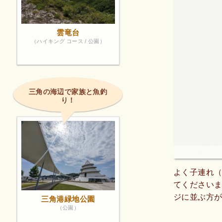
雲竜台
（ハイキング コース / 公園）
三角の海辺で家族と魚釣
り！
よく子連れ
てください
ジに並ぶ方
三角港緑地公園
（公園）
しているの
類も充実し