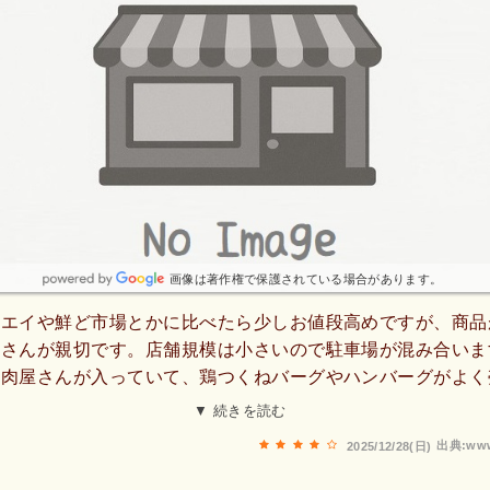
画像は著作権で保護されている場合があります。
ルエイや鮮ど市場とかに比べたら少しお値段高めですが、商品
員さんが親切です。店舗規模は小さいので駐車場が混み合いま
お肉屋さんが入っていて、鶏つくねバーグやハンバーグがよく
いで、ぼんやりしてるとドンドンお客さん来て注文していくの
▼ 続きを読む
や鶏つくねバーグは売れてしまいます。ディスカウント系とか
出典:www
2025/12/28(日)
方は高く感じるでしょうが、トンカツ用肉とかには塩コショウ
ク詰めされた手羽元とかは骨に沿って包丁入れてあったりと調