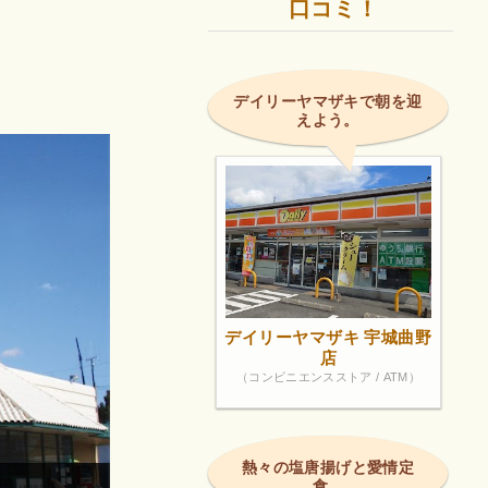
口コミ！
デイリーヤマザキで朝を迎
えよう。
デイリーヤマザキ 宇城曲野
店
（コンビニエンスストア / ATM）
熱々の塩唐揚げと愛情定
食。