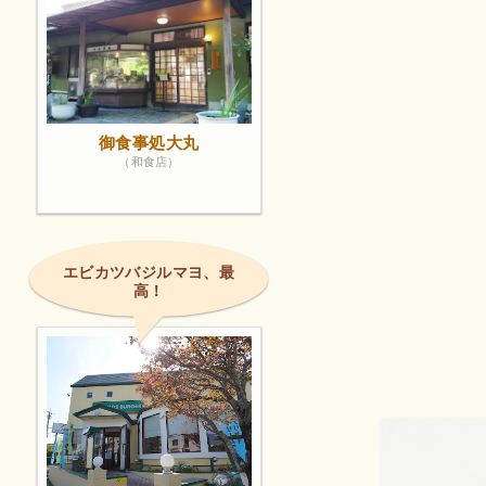
御食事処大丸
（和食店）
エビカツバジルマヨ、最
高！