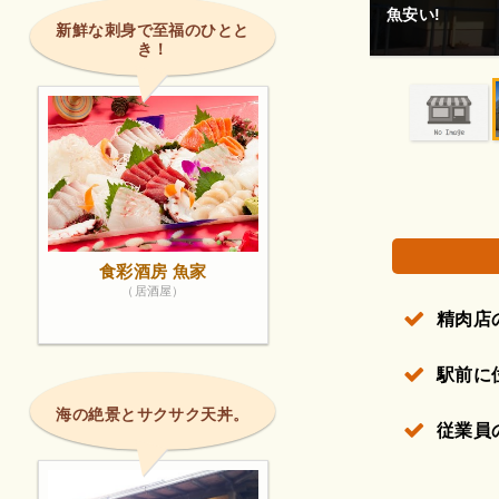
レジの方はどの
新鮮な刺身で至福のひとと
き！
権で保護されている場合があります。
食彩酒房 魚家
（居酒屋）
精肉店
駅前に
海の絶景とサクサク天丼。
従業員