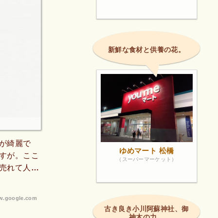
新鮮な食材と供養の花。
が綺麗で
ゆめマート 松橋
すが。ここ
（スーパーマーケット）
売れて人気
で、既成の
で安く購入
.google.com
してくれま
古き良き小川阿蘇神社、御
理側からす
神木の力。