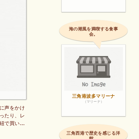
海の潮風を満喫する食事
会。
三角港波多マリーナ
（マリーナ）
に声をかけ
ったり、レ
紐で買い物
もお魚の種
三角西港で歴史を感じる洋
館。