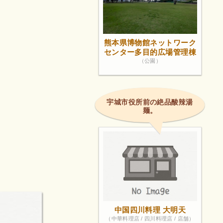
熊本県博物館ネットワーク
センター多目的広場管理棟
（公園）
宇城市役所前の絶品酸辣湯
麺。
中国四川料理 大明天
（中華料理店 / 四川料理店 / 店舗）