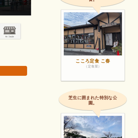
野菜、肉、魚が新鮮で品質がとても良いです。
画像は著作権で
こころ定食 こ春
（定食屋）
芝生に囲まれた特別な公
園。