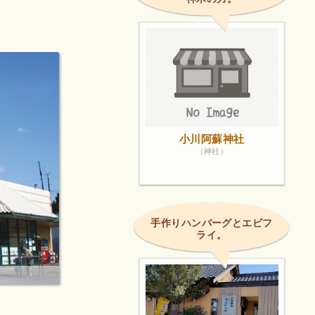
小川阿蘇神社
（神社）
手作りハンバーグとエビフ
ライ。