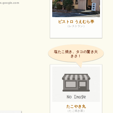
.google.com
ビストロ うえむら亭
（レストラン）
塩たこ焼き、タコの驚き大
きさ！
たこやき丸
（たこ焼き屋）