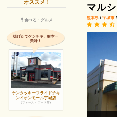
オススメ！
マルシ
熊本県
/
宇城市
食べる・グルメ
揚げたてケンチキ、熊本一
美味！
ケンタッキーフライドチキ
ンイオンモール宇城店
（ファースト フード店）