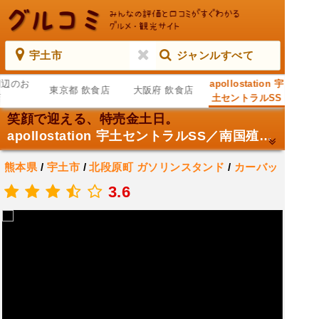
宇土市
ジャンルすべて
周辺のお
apollostation 宇
東京都 飲食店
大阪府 飲食店
店
土セントラルSS
／南国殖産
笑顔で迎える、特売金土日。
（株）
apollostation 宇土セントラルSS／南国殖産（株）
熊本県
/
宇土市
/
北段原町
ガソリンスタンド
/
カーバッ
テリー販売店
/
自動車修理・整備店
3.6
.