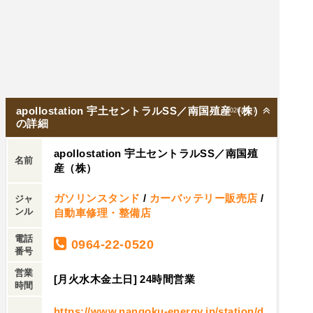
apollostation 宇土セントラルSS／南国殖産（株）
2026/7/27
の詳細
apollostation 宇土セントラルSS／南国殖
名前
産（株）
ガソリンスタンド
/
カーバッテリー販売店
/
ジャ
ンル
自動車修理・整備店
電話
0964-22-0520
番号
営業
[月火水木金土日] 24時間営業
時間
https://www.nangoku-energy.jp/station/d