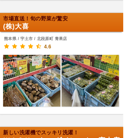
市場直送！旬の野菜が驚安
(株)大喜
熊本県 / 宇土市 / 北段原町 青果店
4.6
新しい洗濯機でスッキリ洗濯！