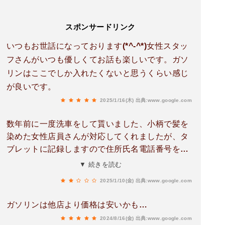
スポンサードリンク
いつもお世話になっております(*^-^*)女性スタッ
フさんがいつも優しくてお話も楽しいです。ガソ
リンはここでしか入れたくないと思うくらい感じ
が良いです。
2025/1/16(木)
出典:www.google.com
数年前に一度洗車をして貰いました、小柄で髪を
染めた女性店員さんが対応してくれましたが、タ
ブレットに記録しますので住所氏名電話番号を記
入して下さいと言われたので書きましたけど、こ
▼ 続きを読む
れは必要だったのでしょうか？車検やカードを作
2025/1/10(金)
出典:www.google.com
るならまだしも洗車だけで個人情報を聞かれるの
が当たり前の店でしょうか、皆さんどう思いま
ガソリンは他店より価格は安いかも…
す？
2024/8/16(金)
出典:www.google.com