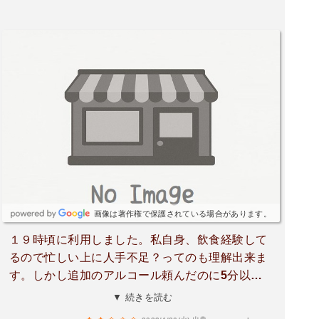
画像は著作権で保護されている場合があります。
１９時頃に利用しました。私自身、飲食経験して
るので忙しい上に人手不足？ってのも理解出来ま
す。しかし追加のアルコール頼んだのに5分以上
も来ないとか有り得ない。見てたら何回かデザー
▼ 続きを読む
トとか運んでたし…追加を頼む理由考えて、何を