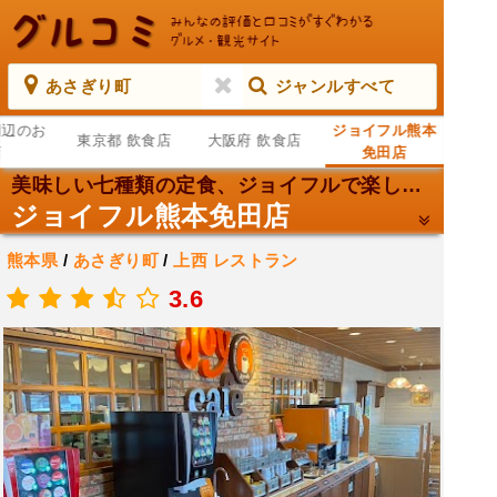
あさぎり町
ジャンルすべて
周辺のお
ジョイフル熊本
東京都 飲食店
大阪府 飲食店
店
免田店
美味しい七種類の定食、ジョイフルで楽しむ！
ジョイフル熊本免田店
熊本県
/
あさぎり町
/
上西
レストラン
.
3.6