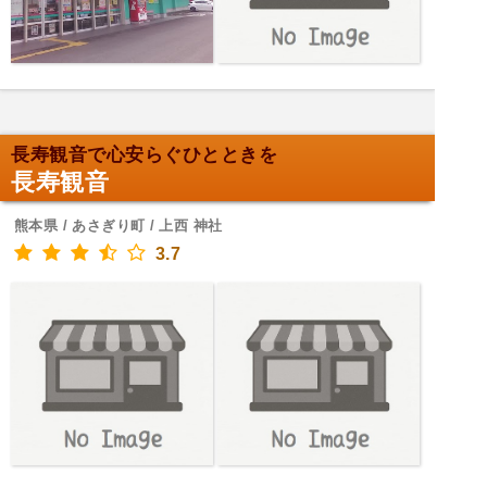
長寿観音で心安らぐひとときを
長寿観音
熊本県 / あさぎり町 / 上西 神社
3.7