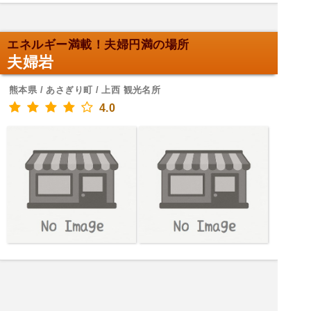
エネルギー満載！夫婦円満の場所
夫婦岩
熊本県 / あさぎり町 / 上西 観光名所
4.0