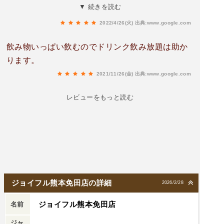
（笑）そのままにして、スープも美味しく頂きま
▼ 続きを読む
した。
2022/4/26(火)
出典:www.google.com
飲み物いっぱい飲むのでドリンク飲み放題は助か
ります。
2021/11/26(金)
出典:www.google.com
レビューをもっと読む
ジョイフル熊本免田店の詳細
2026/2/28
ジョイフル熊本免田店
名前
ジャ