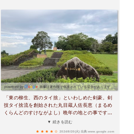
画像は著作権で保護されている場合があります。
「東の柳生、西のタイ捨」といわしめた剣豪。剣
技タイ捨流を創始された丸目蔵人佐長恵（まるめ
くらんどのすけながよし）晩年の地との事です。
剣豪の石像が印象的な公園です。子供の遊具もあ
▼ 続きを読む
ります。
2024/8/20(火)
出典:www.google.com