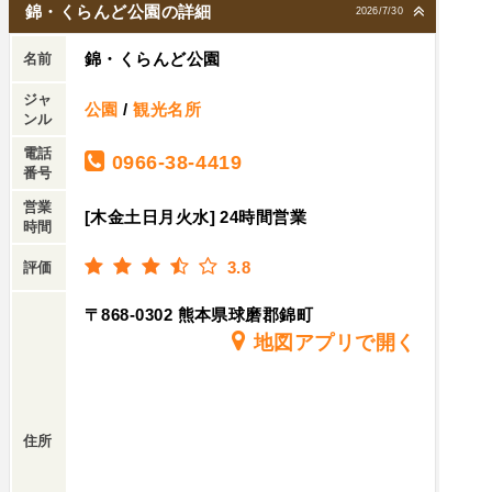
錦・くらんど公園の詳細
2026/7/30
錦・くらんど公園
名前
ジャ
公園
/
観光名所
ンル
電話
0966-38-4419
番号
営業
[木金土日月火水] 24時間営業
時間
3.8
評価
〒868-0302 熊本県球磨郡錦町
地図アプリで開く
住所