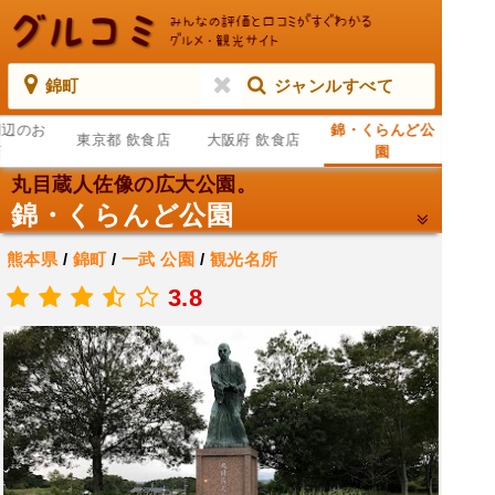
錦町
ジャンルすべて
周辺のお
錦・くらんど公
東京都 飲食店
大阪府 飲食店
店
園
丸目蔵人佐像の広大公園。
錦・くらんど公園
熊本県
/
錦町
/
一武
公園
/
観光名所
.
3.8