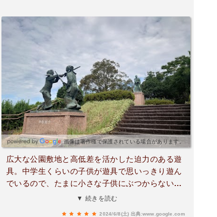
画像は著作権で保護されている場合があります。
広大な公園敷地と高低差を活かした迫力のある遊
具。中学生くらいの子供が遊具で思いっきり遊ん
でいるので、たまに小さな子供にぶつからないか
ひやひやする場面も見受けられる。また、遊具の
▼ 続きを読む
一部について、幅が広いところがあったり、高さ
2024/6/8(土)
出典:www.google.com