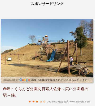
スポンサードリンク
画像は著作権で保護されている場合があります。
☘️錦・くらんど公園丸目蔵人佐像～広い公園道の
駅～錦。
2025/4/19(土)
出典:www.google.com