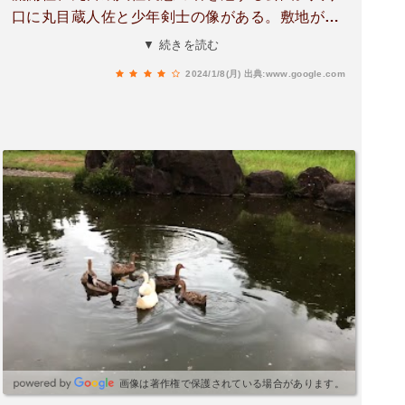
口に丸目蔵人佐と少年剣士の像がある。敷地が広
く、高低差を利用した大型遊具から広場、池など
▼ 続きを読む
「公園」にあるものは一通り網羅している。何よ
2024/1/8(月)
出典:www.google.com
り、道の駅錦に隣接しているため、十分な駐車ス
ペースがあり、買い物も気軽にできるのがいい。
子供連れが多く活用している。
画像は著作権で保護されている場合があります。