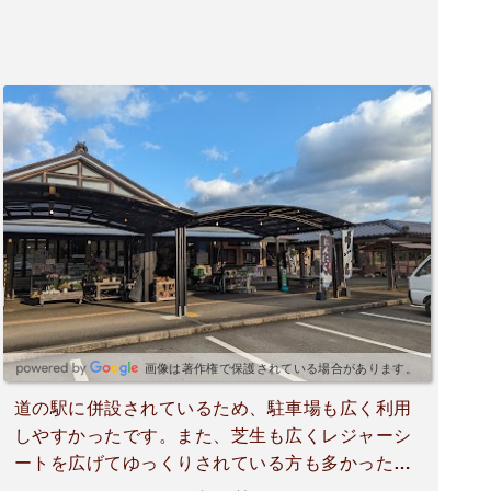
があることから少し危険かなと思う箇所があるの
で、小さい子供が遊ぶ際は保護者がしっかり見て
あげないといけないかなと思う。疲れたら、隣接
する道の駅で食事やアイスなど小休憩することが
できるので、一日遊ぶことも可能。総じて充実し
た施設が整っており、利用しやすいと思う。
画像は著作権で保護されている場合があります。
道の駅に併設されているため、駐車場も広く利用
しやすかったです。また、芝生も広くレジャーシ
ートを広げてゆっくりされている方も多かったで
す。遊具も高低差があるものが多く、小さい子ど