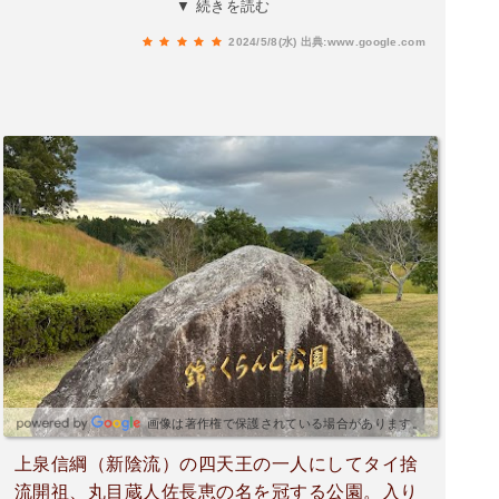
▼ 続きを読む
もだけでなく、中学年までしっかり楽しめまし
2024/5/8(水)
出典:www.google.com
た。
画像は著作権で保護されている場合があります。
上泉信綱（新陰流）の四天王の一人にしてタイ捨
流開祖、丸目蔵人佐長恵の名を冠する公園。入り