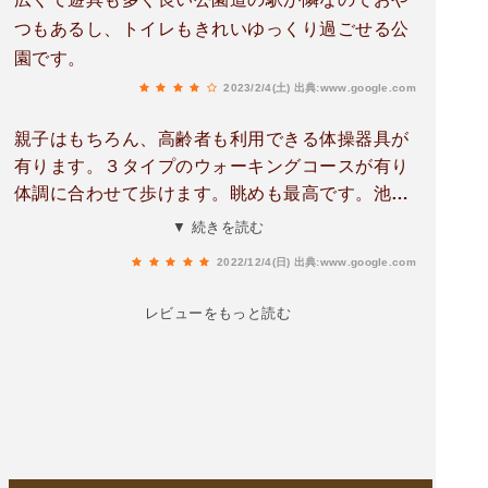
つもあるし、トイレもきれいゆっくり過ごせる公
園です。
2023/2/4(土)
出典:www.google.com
親子はもちろん、高齢者も利用できる体操器具が
有ります。３タイプのウォーキングコースが有り
体調に合わせて歩けます。眺めも最高です。池が
1つ水が無くなっていて驚きました。新しく大型
▼ 続きを読む
トイレが出来ています。隣に食堂と物産館が有り
2022/12/4(日)
出典:www.google.com
ます。
レビューをもっと読む