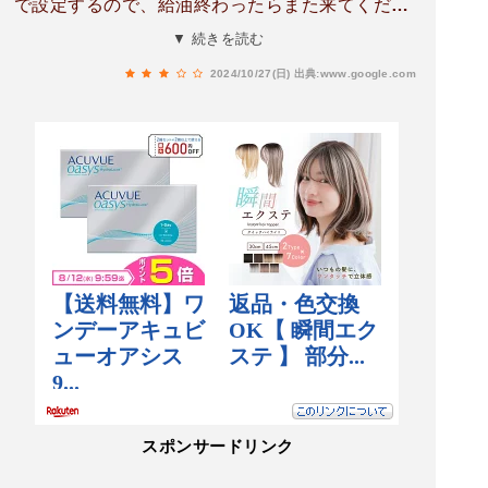
で設定するので、給油終わったらまた来てくださ
い。」と言われ燃料入れ終わり支払いに。カウン
▼ 続きを読む
ターにPayPayQRコードあり、カメラで読み取り
2024/10/27(日)
出典:www.google.com
手打ち。PayPay支払いは8:00～20:00まで。
スポンサードリンク