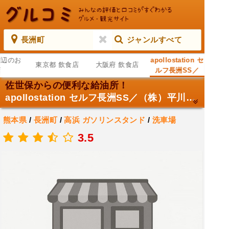
長洲町
ジャンルすべて
周辺のお
apollostation セ
東京都 飲食店
大阪府 飲食店
店
ルフ長洲SS／
（株）平川燃料
佐世保からの便利な給油所！
apollostation セルフ長洲SS／（株）平川燃料
熊本県
/
長洲町
/
高浜
ガソリンスタンド
/
洗車場
.
3.5