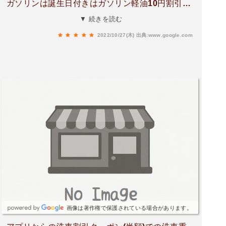
ガソリンは誕生日付きはガソリン軽油10円割引
と、登録してから1ヶ月間はガソリン軽油10円引
▼ 続きを読む
きでした。安い方かな？
2022/10/27(木)
出典:www.google.com
画像は著作権で保護されている場合があります。