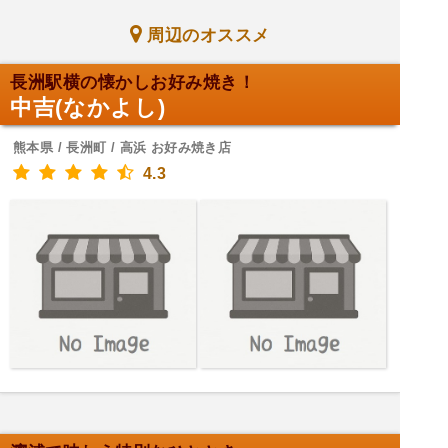
周辺のオススメ
長洲駅横の懐かしお好み焼き！
中吉(なかよし)
熊本県 / 長洲町 / 高浜 お好み焼き店
4.3