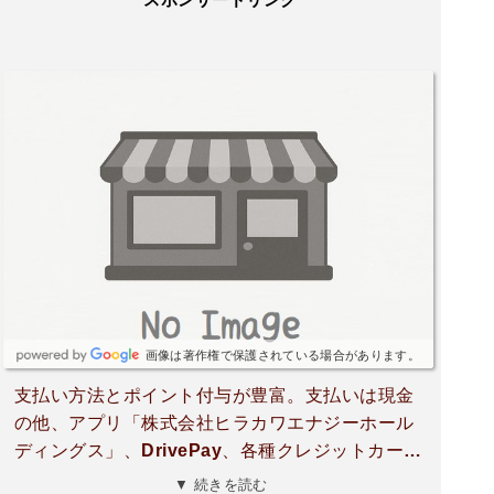
画像は著作権で保護されている場合があります。
支払い方法とポイント付与が豊富。支払いは現金
の他、アプリ「株式会社ヒラカワエナジーホール
ディングス」、DrivePay、各種クレジットカー
ド、楽天Edy、QUICPay、iD、Apple Pay、ペイ
▼ 続きを読む