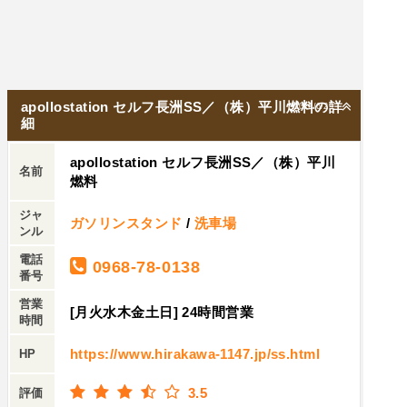
apollostation セルフ長洲SS／（株）平川燃料の詳
2026/6/29
細
apollostation セルフ長洲SS／（株）平川
名前
燃料
ジャ
ガソリンスタンド
/
洗車場
ンル
電話
0968-78-0138
番号
営業
[月火水木金土日] 24時間営業
時間
https://www.hirakawa-1147.jp/ss.html
HP
3.5
評価