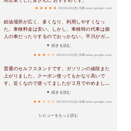
間営業でした皆さんに おすすめです。
2022/6/23(木)
出典:www.google.com
給油場所が広く、多くなり、利用しやすくなっ
た。車検料金は安い。しかし、車検時の代車は個
人の車だったりするのでおっかない。平川がガソ
リン安いと思っていたげど、まだ、安い所が有っ
▼ 続きを読む
た。
2020/11/23(月)
出典:www.google.com
普通のセルフスタンドです。ガソリンの値段また
上がりました。クーポン使ってもかなり高いで
す。近くなので使ってましたが２月でやめまし
た。平川燃料がたぶん県内最高価格だと思います
▼ 続きを読む
大牟田の方はここより１０円安いですクーポン無
2019/11/23(土)
出典:www.google.com
しで。ガソリンだけの評価なのでその他メンテナ
ンスは各自の判断でしてください。便利なのは２
レビューをもっと読む
４時間で夜中でも誰か待機してます。