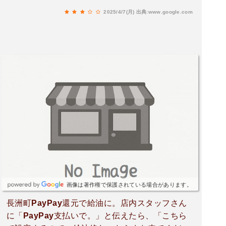
ペイが利用可能。ペイペイの利用には給油機のイ
2025/4/7(月)
出典:www.google.com
ンターホンから店内の担当者とやり取りが必要。
インターホンでペイペイ支払いの旨を伝え、指示
通りに給油が終わってから店内のQRコードを読み
取って支払いを行う。店内に入るのは給油が終わ
った後。店舗自体は24時間営業であるが、ペイペ
イは08：00～20：00のみ対応のため利用には注
意が必要。空気入れが設置してあるので、セルフ
で自分の車の空気圧点検を実施できる。
画像は著作権で保護されている場合があります。
長洲町PayPay還元で給油に。店内スタッフさん
に「PayPay支払いで。」と伝えたら、「こちら