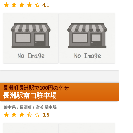
4.1
長洲町長洲駅で100円の幸せ
長洲駅南口駐車場
熊本県 / 長洲町 / 高浜 駐車場
3.5