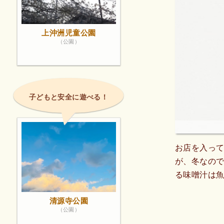
上沖洲児童公園
（公園）
子どもと安全に遊べる！
お店を入っ
が、冬なの
る味噌汁は
清源寺公園
（公園）