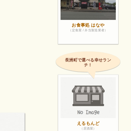
お食事処 はなや
（定食屋 / 弁当製造業者）
長洲町で選べる幸せラン
チ！
えるもんど
（居酒屋）