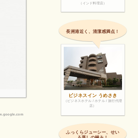
（インド料理店）
長洲港近く、清潔感満点！
ビジネスイン うめさき
（ビジネスホテル / ホテル / 旅行代理
店）
.google.com
ふっくらジューシー、せい
ろ蒸しの極み！