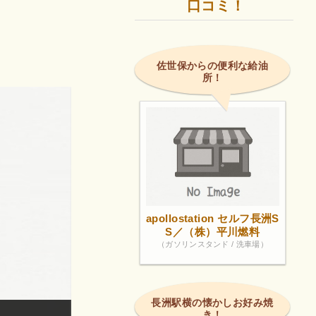
口コミ！
佐世保からの便利な給油
所！
apollostation セルフ長洲S
S／（株）平川燃料
（ガソリンスタンド / 洗車場）
長洲駅横の懐かしお好み焼
き！