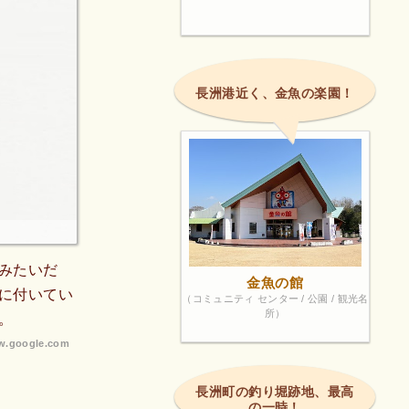
長洲港近く、金魚の楽園！
みたいだ
金魚の館
に付いてい
（コミュニティ センター / 公園 / 観光名
所）
。
.google.com
長洲町の釣り堀跡地、最高
の一時！