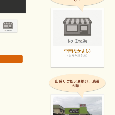
ガッツリ日替わり定食があったので長洲だし刺身漬
画像は著作権で
中吉(なかよし)
（お好み焼き店）
山盛りご飯と唐揚げ、感激
の味！