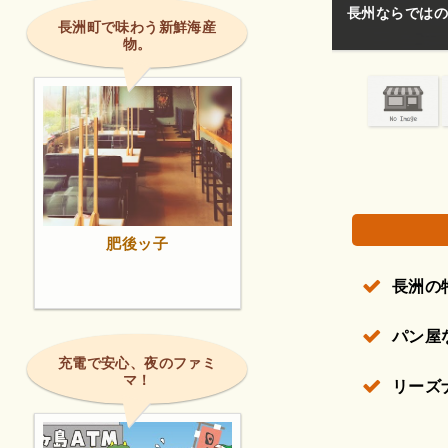
長州ならではの
長洲町で味わう新鮮海産
物。
権で保護されている場合があります。
肥後ッ子
長洲の
パン屋
充電で安心、夜のファミ
マ！
リーズ