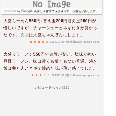
ほんとに味もシンプルなのに、、スプーンが止ま
らん、、たまらん、、皿うどんもツルもち麺に
画像は著作権で保護されている場合があります。
熱々の具材と好みの味付けでこれまたたまら
ん！！麺を半分ほど食べたところでレンゲにすく
大盛らーめん550円+替え玉200円替え玉200円が
った生玉子を割り麺に絡めて食べればはい、優
惜しいですが、チャーシューとネギ付きが良かっ
勝！！一気に麺完食！！となれば、お決まりの焼
たです。次回は大盛ちゃんぽんにします。
きめし、スープ、焼きめし、スープの勝利の方程
2024/10/30(水)
出典:www.google.com
式で気付けばあっという間に完食完飲！！ごちそ
うさまでした🙏
大盛りラーメン550円で値段が安い。塩味が強い
豚骨ラーメン。味は濃くも薄くもない普通。焼き
飯は卵と肉とネギで炒めた味が薄い感じでした。
2024/9/30(月)
出典:www.google.com
レビューをもっと読む