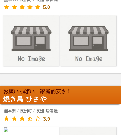
5.0
お腹いっぱい、家庭的安さ！
焼き鳥 ひさや
熊本県 / 長洲町 / 長洲 居酒屋
3.9