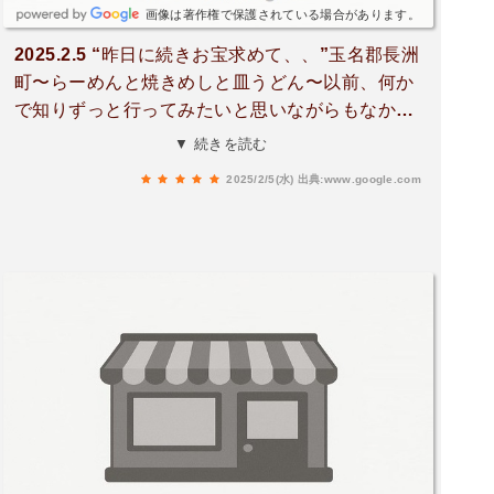
画像は著作権で保護されている場合があります。
2025.2.5 “昨日に続きお宝求めて、、”玉名郡長洲
町〜らーめんと焼きめしと皿うどん〜以前、何か
で知りずっと行ってみたいと思いながらもなかな
か行く事なかったあの店に昨日から引き続きで宝
▼ 続きを読む
つながりとパワープレーでこじつけてようやく行
2025/2/5(水)
出典:www.google.com
ってきました！！“大宝”さん！！今日もまた朝が
スロースタートだったため沿岸道路をぶっ飛ばし
て（法定速度+αでww）向かいましたが途中で開
店時間の11時、、結局到着したのが11時15分頃で
したがすでに駐車場が半分以上埋まってる、、周
りにあまり何もない立地を考えると人気の高さが
伺えます、、いざ入店するとカウンター席は埋ま
っておりお店の方よりお好きな席へと案内してい
ただいたので座敷席に着席、、店内を見渡すと昔
ながらの雰囲気でなんだか気持ちが落ち着きま
す、、メニューを見て頼んだものは、、“玉子入り