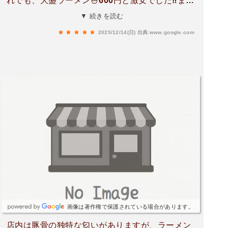
れでも、大盛ラーメン🍜600円と激安でした‼️ま
た、行きたいお店です。
▼ 続きを読む
2025/12/14(日)
出典:www.google.com
画像は著作権で保護されている場合があります。
店内は豚骨の独特な匂いがありますが、ラーメン