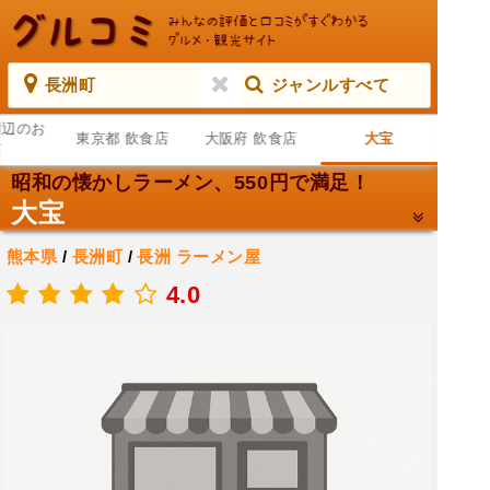
長洲町
ジャンルすべて
周辺のお
東京都 飲食店
大阪府 飲食店
大宝
店
昭和の懐かしラーメン、550円で満足！
大宝
熊本県
/
長洲町
/
長洲
ラーメン屋
.
4.0