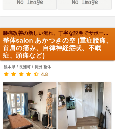
腰痛改善の新しい流れ、丁寧な説明でサポート！
整体salon あかつきの空 (重症腰痛、
首肩の痛み、自律神経症状、不眠
症、頭痛など)
熊本県 / 長洲町 / 長洲 整体
4.8