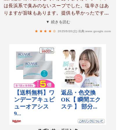
は長浜系で臭みのないスープでした。塩辛さはあ
りますが旨味もあります。提供も早かったです。
ぎょうざは野菜ベースで軽く、焼き飯もシンプル
▼ 続きを読む
な味付けでおいしかったです。13時半すぎに行き
2025/9/20(土)
出典:www.google.com
ましたが、焼きそば・皿うどん・ちゃんぽんは売
り切れだったのでぜひまた行きたいです。