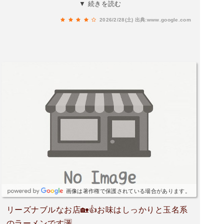
た。本当はチャンポン頂きたかったのですが、売
▼ 続きを読む
り切れていたので次の機会の楽しみにします。
2026/2/28(土)
出典:www.google.com
画像は著作権で保護されている場合があります。
リーズナブルなお店🏡👍お味はしっかりと玉名系
のラーメンです🈵