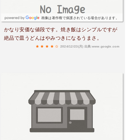
らーめん+焼きめしと皿うどん”お店の方より玉子
は生玉子かゆで玉子がありますとの事で生玉子を
チョイス！！皿うどんはパリパリ麺ではありませ
画像は著作権で保護されている場合があります。
んがいいですか？の問に愛方も了承待ってる間に
かなり安価な値段です。焼き飯はシンプルですが
メニューを見てるとどれもリーズナブルな良心価
絶品で皿うどんはやみつきになるうまさ。
格以前はまだ安かったみたいですがこのご時世の
物価を考えると今でも十分ありがたいと思いなが
2024/12/23(月)
出典:www.google.com
ら待つ事しばし到着！！さっそくいただきま
す！！まずはスープを一口、、あぁぁ～っっ、、
旨い、、あっさりながらもしっかりと豚の旨みと
かほりが口に広がりまさにＳＦＫ、、塩味のバラ
ンスも素敵、、麺を啜る箸が止まらん、、たまら
ん、、焼きめしはまずこのビジュアルから好みの
タイプ、、シンプルイズベスト！！スゥインポー
ウィズゥベェスタァ！！あまりの好みのビジュア
ルについつい興奮しながら一口、、ぎゃぁぁ〜っ
っ、、旨ぁ～っっ、、＃&%☆Ο※↗〜、、食べて
もついついまた我を忘れかけそうになりましたが