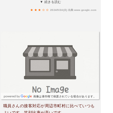
ージに載せるなど改善点はたくさんある。警備員
▼ 続きを読む
は無駄な場所に配置してあるし、無意味。これで
2024/9/24(火)
出典:www.google.com
は廃れていく一方です。
画像は著作権で保護されている場合があります。
職員さんの接客対応が周辺市町村に比べていつも
よいです。笑顔比率が高いです。