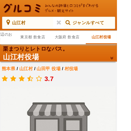
山江村
ジャンルすべて
周辺のお
東京都 飲食店
大阪府 飲食店
山江村役場
店
栗まつりとレトロなバス。
山江村役場
熊本県
/
山江村
/
山田甲
役場
/
村役場
.
3.7