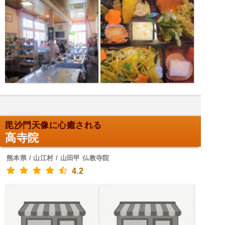
毘沙門天像に心癒される
高寺院
熊本県 / 山江村 / 山田甲 仏教寺院
4.2