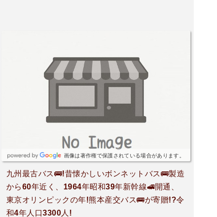
画像は著作権で保護されている場合があります。
九州最古バス🚌!昔懐かしいボンネットバス🚌製造
から60年近く、1964年昭和39年新幹線🚅開通、
東京オリンピックの年!熊本産交バス🚌が寄贈!?令
和4年人口3300人!