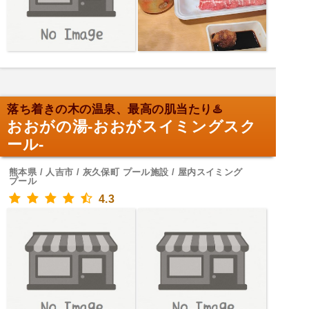
落ち着きの木の温泉、最高の肌当たり♨️
おおがの湯-おおがスイミングスク
ール-
熊本県 / 人吉市 / 灰久保町 プール施設 / 屋内スイミング
プール
4.3