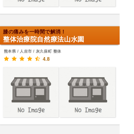
膝の痛みを一時間で解消！
整体治療院自然療法山水園
熊本県 / 人吉市 / 灰久保町 整体
4.8