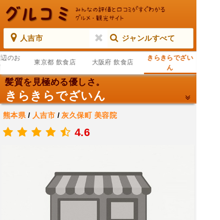
人吉市
ジャンルすべて
周辺のお
きらきらでざい
東京都 飲食店
大阪府 飲食店
店
ん
髪質を見極める優しさ。
きらきらでざいん
熊本県
/
人吉市
/
灰久保町
美容院
.
4.6