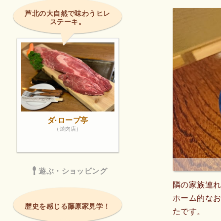
芦北の大自然で味わうヒレ
ステーキ。
ダ·ロープ亭
（焼肉店）
遊ぶ・ショッピング
隣の家族連
ホーム的なお
歴史を感じる藤原家見学！
たです。