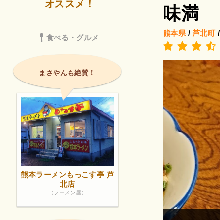
オススメ！
味満
熊本県
/
芦北町
食べる・グルメ
まさやんも絶賛！
熊本ラーメンもっこす亭 芦
北店
（ラーメン屋）