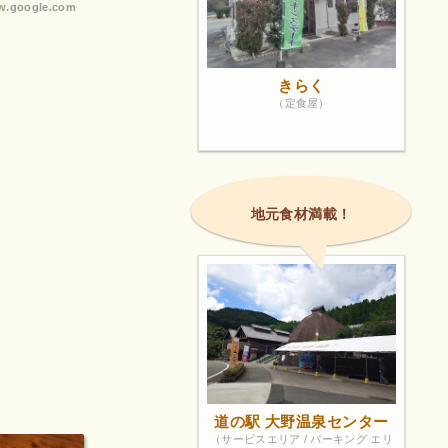
.google.com
きらく
（定食屋）
地元食材満載！
道の駅 大野温泉センター
（サービスエリア / パーキング エリ