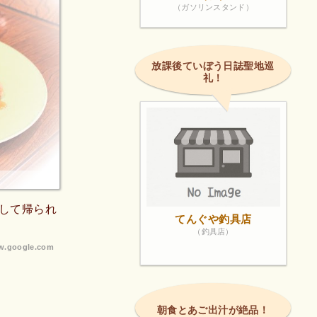
（ガソリンスタンド）
放課後ていぼう日誌聖地巡
礼！
して帰られ
てんぐや釣具店
（釣具店）
.google.com
朝食とあご出汁が絶品！