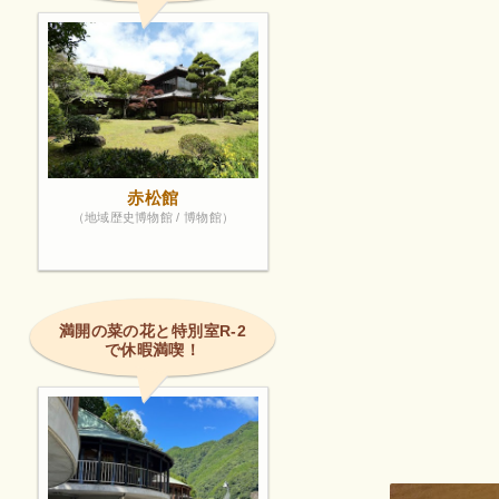
赤松館
（地域歴史博物館 / 博物館）
満開の菜の花と特別室R-2
で休暇満喫！