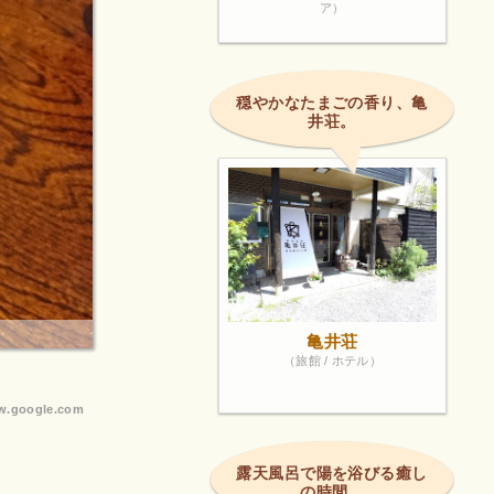
ア）
穏やかなたまごの香り、亀
井荘。
亀井荘
（旅館 / ホテル）
.google.com
露天風呂で陽を浴びる癒し
の時間。