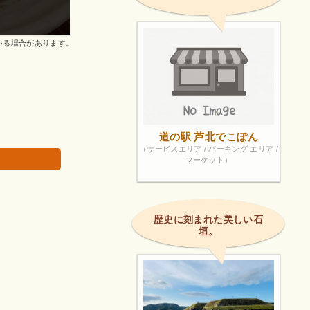
家庭的な味のようでやはりプロの味、熱いものはア
画像は著作権で
道の駅 芦北でこぽん
（サービスエリア / パーキング エリア /
マーケット）
歴史に刻まれた美しい石
垣。