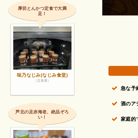
酒のアテ、最高
厚切とんかつ定食で大満
足！
権で保護されている場合があります。
味乃なじみ(なじみ食堂)
（定食屋）
急な予
酒のア
芦北の足赤海老、絶品ぞろ
い！
家庭的