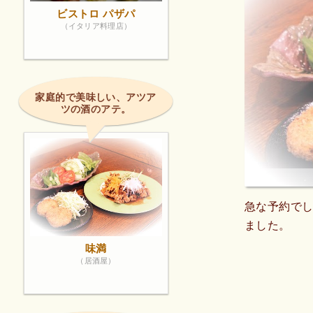
ビストロ パザパ
（イタリア料理店）
家庭的で美味しい、アツア
ツの酒のアテ。
急な予約で
ました。
味満
（居酒屋）