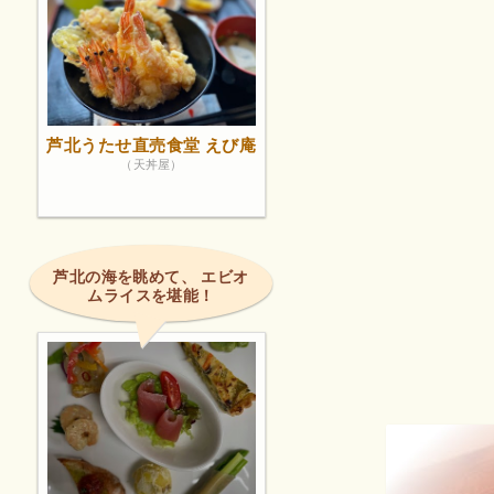
芦北うたせ直売食堂 えび庵
（天丼屋）
芦北の海を眺めて、 エビオ
ムライスを堪能！