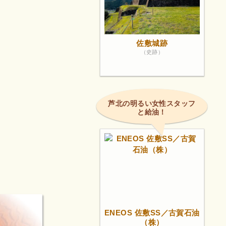
佐敷城跡
（史跡）
芦北の明るい女性スタッフ
と給油！
ENEOS 佐敷SS／古賀石油
（株）