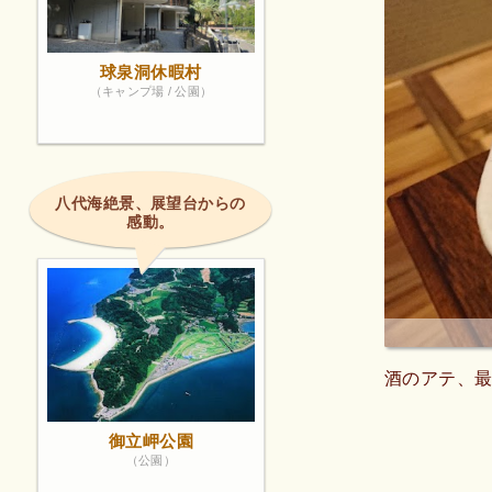
球泉洞休暇村
（キャンプ場 / 公園）
八代海絶景、展望台からの
感動。
酒のアテ、最
御立岬公園
（公園）