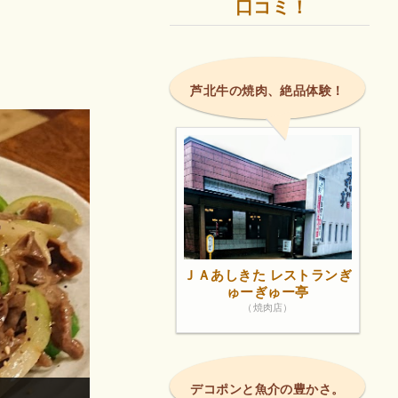
口コミ！
芦北牛の焼肉、絶品体験！
ＪＡあしきた レストランぎ
ゅーぎゅー亭
（焼肉店）
デコポンと魚介の豊かさ。