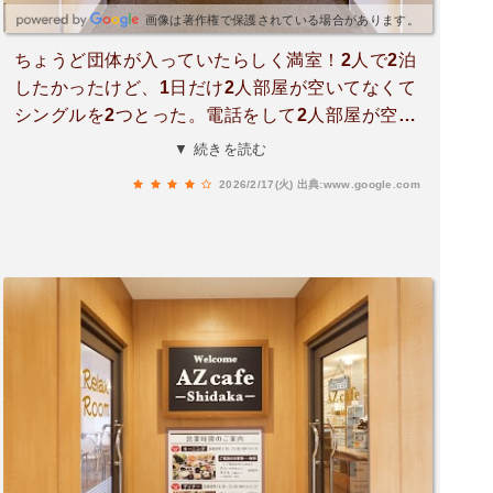
画像は著作権で保護されている場合があります。
ちょうど団体が入っていたらしく満室！2人で2泊
したかったけど、1日だけ2人部屋が空いてなくて
シングルを2つとった。電話をして2人部屋が空い
たら変更してくれとお願いしていたら電話がかか
▼ 続きを読む
ってきてキャンセルがでたので2人部屋に変更し
2026/2/17(火)
出典:www.google.com
ますと^^電話対応もよかった^^夜にチェックイン
したけど、受付は1人！スムーズに行ったけど、
朝食券が2枚しかない。翌日以降分は？！？説明
なかったので電話で聞いた。お部屋は激狭。廊下
の声も筒抜けでうるさいうるさい。ユニットバス
は半乾きの匂い。まー安いしビジネスはこんなも
のか。朝食バイキングは左から右に進むだけだか
ら行列。品数少ないけど、まーまーだった^^2日
目ホテルに戻ったら、またお金を払わされそうに
なった笑 昨日支払ってますって伝えたらOKだっ
たけど、ちゃんと共有して笑。