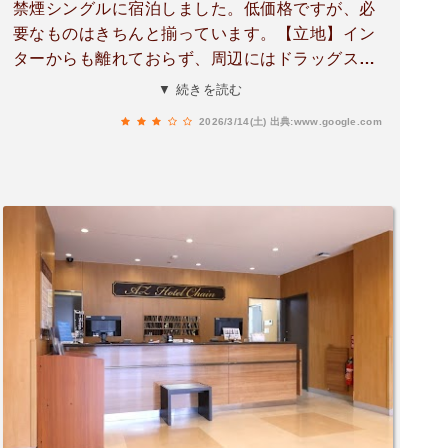
禁煙シングルに宿泊しました。低価格ですが、必
要なものはきちんと揃っています。【立地】イン
ターからも離れておらず、周辺にはドラッグスト
アやスーパーがあり、買い出しには便利です。周
▼ 続きを読む
辺には夕食を食べられるお店がありません。ホテ
2026/3/14(土)
出典:www.google.com
ル内のレストランが美味しいので、このレストラ
ンでの夕食がオススメです。【客室】客室は清掃
が行き届いて清潔感がありました。ベッドがかな
り固めです。金具の上に横たわってるような感覚
で、私には合いませんでした。敷きパッド等のレ
ンタルがあると良いと思います。【朝食】朝食バ
イキングのメニューは少なめですが、和食も洋食
もあり、いずれも美味しくて満足でした。