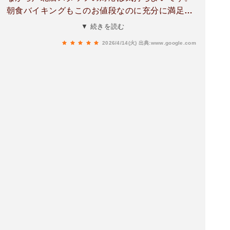
朝食バイキングもこのお値段なのに充分に満足だ
と思いますよ。お綺麗な厨房担当女性スタッフお
▼ 続きを読む
二人もとても愛想よいですしね。
2026/4/14(火)
出典:www.google.com