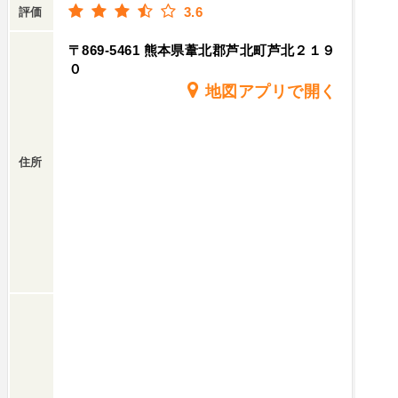
3.6
評価
〒869-5461 熊本県葦北郡芦北町芦北２１９
０
地図アプリで開く
住所