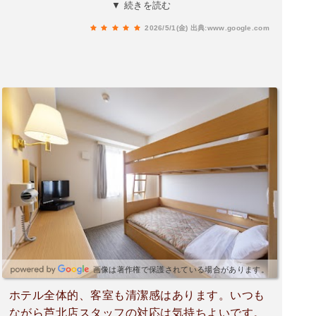
味しかったです。低料金でこの内容ですから、低
▼ 続きを読む
評価してる方はお門違いですね。
2026/5/1(金)
出典:www.google.com
画像は著作権で保護されている場合があります。
ホテル全体的、客室も清潔感はあります。いつも
ながら芦北店スタッフの対応は気持ちよいです。