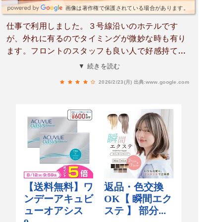
画像は著作権で保護されている場合があります。
仕事で利用しました。３号線沿いのホテルです
が、外れに有るのでタイミングが微妙な時も有り
ます。フロントのスタッフも良い人で好感持てま
す。部屋や朝食などチェーン店なので特に変わら
▼ 続きを読む
ないですね。
2026/2/23(月)
出典:www.google.com