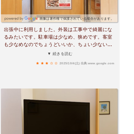
画像は著作権で保護されている場合があります。
出張中に利用しました。外装は工事中で綺麗にな
るみたいです。駐車場は少なめ、狭めです。客室
も少なめなのでちょうどいいか、ちょい少ない感
じです。夕食、朝食を食べました。種類もあり助
▼ 続きを読む
かります。立地もインターから近く助かります。
2025/10/4(土)
出典:www.google.com