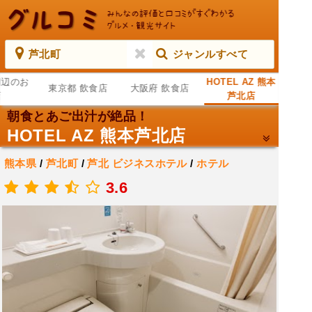
芦北町
ジャンルすべて
周辺のお
HOTEL AZ 熊本
東京都 飲食店
大阪府 飲食店
店
芦北店
朝食とあご出汁が絶品！
HOTEL AZ 熊本芦北店
熊本県
/
芦北町
/
芦北
ビジネスホテル
/
ホテル
.
3.6