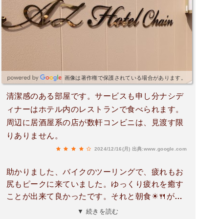
画像は著作権で保護されている場合があります。
清潔感のある部屋です。サービスも申し分ナシデ
ィナーはホテル内のレストランで食べられます。
周辺に居酒屋系の店が数軒コンビニは、見渡す限
りありません。
2024/12/16(月)
出典:www.google.com
助かりました、バイクのツーリングで、疲れもお
尻もピークに来ていました。ゆっくり疲れを癒す
ことが出来て良かったです。それと朝食☀🍴が最
高に良かったですね、皆さんも是非お泊まりにな
▼ 続きを読む