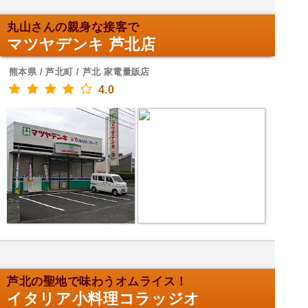
丸山さんの親身な接客で
マツヤデンキ 芦北店
熊本県 / 芦北町 / 芦北 家電量販店
4.0
芦北の聖地で味わうオムライス！
イタリア小料理コラッジオ