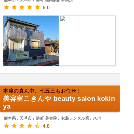
5.0
本渡の真ん中、七五三もお任せ！
美容室こきんや beauty salon kokin
ya
熊本県 / 天草市 / 港町 美容院 / 衣装レンタル業 / スパ
4.8