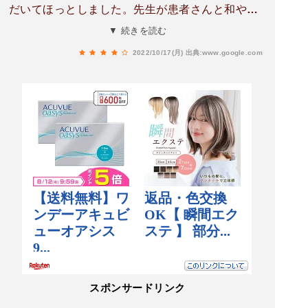
だいてほっとしました。先生が患者さんと和やか
に話されてるところもお見受けしました。建物は
▼ 続きを読む
年季が入っていますが不潔には感じず、待合の水
2022/10/17(月)
出典:www.google.com
槽はきれいに手入れされていました。全体的にい
い印象です。
スポンサードリンク