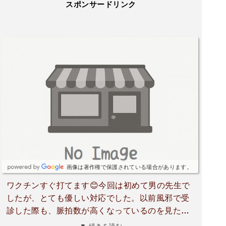
スポンサードリンク
画像は著作権で保護されている場合があります。
ワクチンすぐ打てます😊今回は初めて男の先生で
したが、とても優しい対応でした。以前風邪で受
診した際も、脈拍数が高くなっているのを見た女
医さんや看護師さんが「きつかったですね」と優