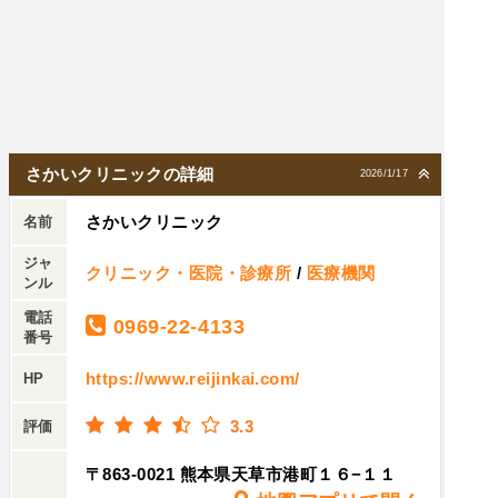
診している患者の事考えていません。隔離部屋が
あるなら最初からそこに案内するべきだと私は思
います。他の患者への気配りから行ってるとの回
答でしたが、いままで受診したどこの病院でも院
外で検査させられた事は1度もありません！
さかいクリニックの詳細
2026/1/17
さかいクリニック
名前
ジャ
クリニック・医院・診療所
/
医療機関
ンル
電話
0969-22-4133
番号
https://www.reijinkai.com/
HP
3.3
評価
〒863-0021 熊本県天草市港町１６−１１