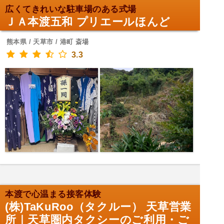
広くてきれいな駐車場のある式場
ＪＡ本渡五和 プリエールほんど
熊本県 / 天草市 / 港町 斎場
3.3
本渡で心温まる接客体験
(株)TaKuRoo（タクルー） 天草営業
所｜天草圏内タクシーのご利用・ご