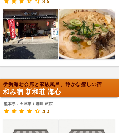
3.5
伊勢海老会席と家族風呂、静かな癒しの宿
和み宿 新和荘 海心
熊本県 / 天草市 / 港町 旅館
4.3