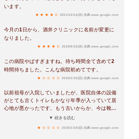
います。
2021/10/14(木)
出典:www.google.com
今月の1日から、酒井クリニックに名前が変更に
なりました。
2020/8/19(水)
出典:www.google.com
この病院やばすぎますね。待ち時間全て含めて2
時間待ちました。こんな病院初めてです。
2020/1/19(日)
出典:www.google.com
以前祖母が入院していましたが、医院自体の設備
がとても古くトイレもかなり年季が入っていて居
心地が悪かったです。もう古いからか、今は靴の
まま院内に入れるようになりましたが、それは院
▼ 続きを読む
内感染予防的に大丈夫なんですかね？インフルエ
2020/1/19(日)
出典:www.google.com
ンザの検査は車中で行うようです。体調不良で受