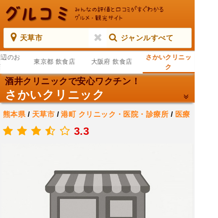
天草市
ジャンルすべて
周辺のお
さかいクリニッ
東京都 飲食店
大阪府 飲食店
店
ク
酒井クリニックで安心ワクチン！
さかいクリニック
熊本県
/
天草市
/
港町
クリニック・医院・診療所
/
医療
機関
3.3
.