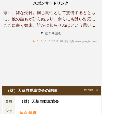
スポンサードリンク
毎回、雑な受付。同じ同性として驚愕するととも
に、他の誰もが知らぬふり。余りにも酷い対応に
ここに書く始末。誰かに知らせねばという思いで
ここに残します。当たり前の礼儀を切にお願いし
▼ 続きを読む
ます。
2017/3/2(木)
出典:www.google.com
（財）天草自動車協会の詳細
2026/2/8
（財）天草自動車協会
名前
ジャ
協会/組織