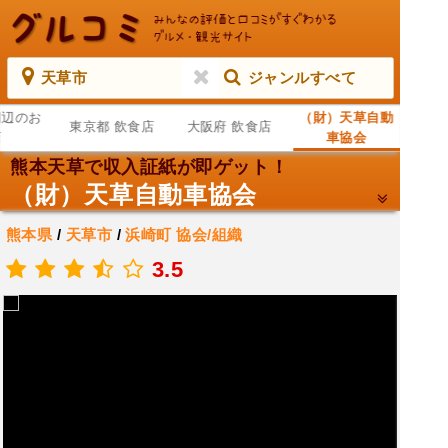
天草市
ジャンルすべて
周辺のお
（財）天草自動
東京都 飲食店
大阪府 飲食店
店
車協会
熊本天草で収入証紙が即ゲット！
（財）天草自動車協会
熊本県
/
天草市
/
浜崎町
協会/組織
.
3.5