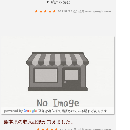
望予約もしてくれました。本来、熊本市内の運輸
▼ 続きを読む
支局まで行かなければならない所、天草自動車協
2023/3/10(金)
出典:www.google.com
会で全てできました。但しマイカーを１日から2
日預けることとなりましたが、身内に送ってもら
い手続きが完了できました。費用的にも安くでき
ました。
画像は著作権で保護されている場合があります。
熊本県の収入証紙が買えました。
2018/5/6(日)
出典:www.google.com