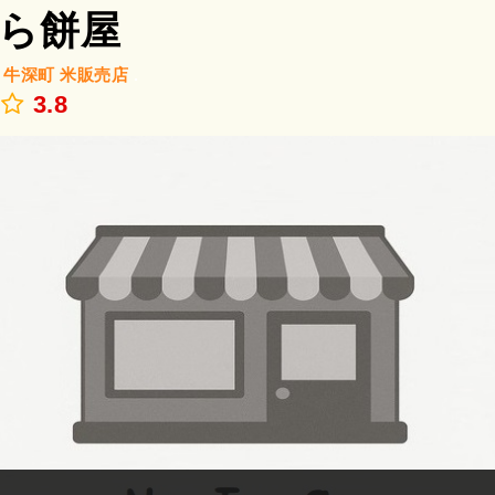
ら餅屋
/
牛深町
米販売店
.
3.8