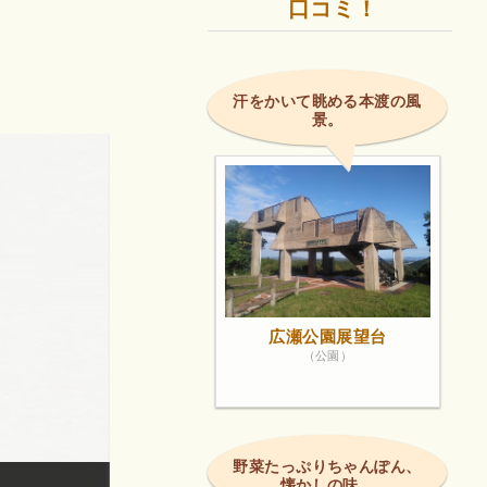
口コミ！
汗をかいて眺める本渡の風
景。
広瀬公園展望台
（公園）
野菜たっぷりちゃんぽん、
懐かしの味。