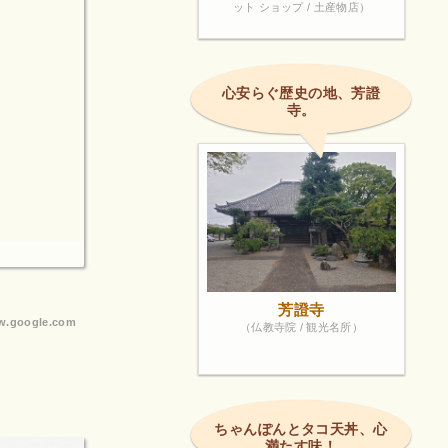
ット ショップ / 土産物店）
心安らぐ歴史の地、芳證
寺。
芳證寺
.google.com
（仏教寺院 / 観光名所）
ちゃんぽんとタコ天丼、心
満たす味！