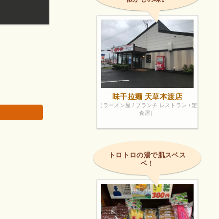
つぶあんこ、とーっても美味しいです！
画像は著作権で
味千拉麺 天草本渡店
（ラーメン屋 / ブランチ レストラン / 定
食屋）
トロトロの湯で肌スベス
ベ！