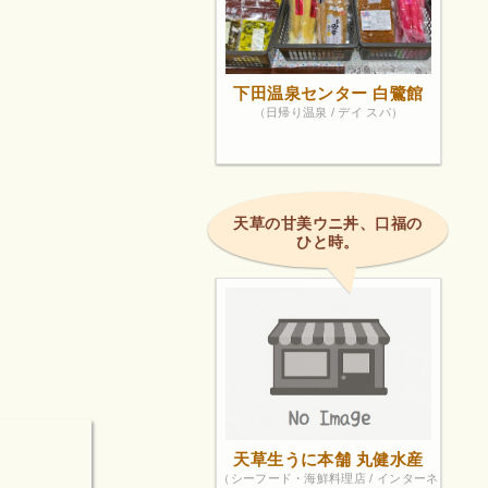
下田温泉センター 白鷺館
（日帰り温泉 / デイ スパ）
天草の甘美ウニ丼、口福の
ひと時。
天草生うに本舗 丸健水産
（シーフード・海鮮料理店 / インターネ