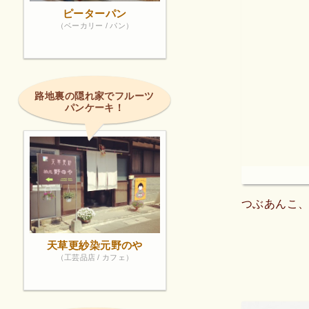
ピーターパン
（ベーカリー / パン）
路地裏の隠れ家でフルーツ
パンケーキ！
つぶあんこ
天草更紗染元野のや
（工芸品店 / カフェ）