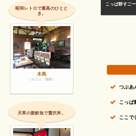
こっぱ餅すごー
昭和レトロで最高のひとと
き。
権で保護されている場合があります。
木馬
（カフェ・喫茶）
つぶあ
こっぱ
天草の新鮮魚で贅沢丼。
ここで