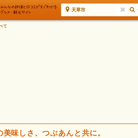
天草市
べて
の美味しさ、つぶあんと共に。