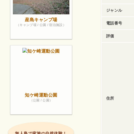
ジャンル
産島キャンプ場
電話番号
（キャンプ場 / 公園 / 宿泊施設）
評価
知ケ崎運動公園
住所
（公園 / 公園）
無人島で家族の自然体験！