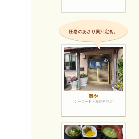
圧巻のあさり貝汁定食。
灘や
（シーフード・海鮮料理店）