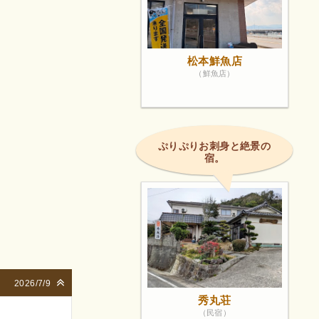
松本鮮魚店
（鮮魚店）
ぷりぷりお刺身と絶景の
宿。
2026/7/9
秀丸荘
（民宿）