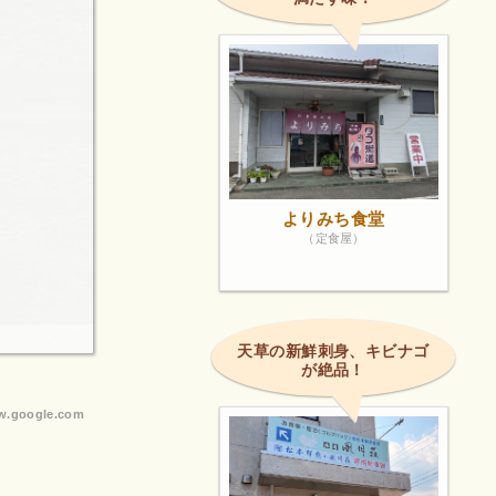
よりみち食堂
（定食屋）
天草の新鮮刺身、キビナゴ
が絶品！
.google.com